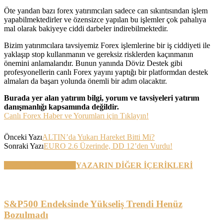
Öte yandan bazı forex yatırımcıları sadece can sıkıntısından işlem
yapabilmektedirler ve özensizce yapılan bu işlemler çok pahalıya
mal olarak bakiyeye ciddi darbeler indirebilmektedir.
Bizim yatırımcılara tavsiyemiz Forex işlemlerine bir iş ciddiyeti ile
yaklaşıp stop kullanmanın ve gereksiz risklerden kaçınmanın
önemini anlamalarıdır. Bunun yanında Döviz Destek gibi
profesyonellerin canlı Forex yayını yaptığı bir platformdan destek
almaları da başarı yolunda önemli bir adım olacaktır.
Burada yer alan yatırım bilgi, yorum ve tavsiyeleri yatırım
danışmanlığı kapsamında değildir.
Canlı Forex Haber ve Yorumları için Tıklayın!
Önceki Yazı
ALTIN’da Yukarı Hareket Bitti Mi?
Sonraki Yazı
EURO 2.6 Üzerinde, DD 12’den Vurdu!
BENZER YAZILAR
YAZARIN DİĞER İÇERİKLERİ
S&P500 Endeksinde Yükseliş Trendi Henüz
Bozulmadı