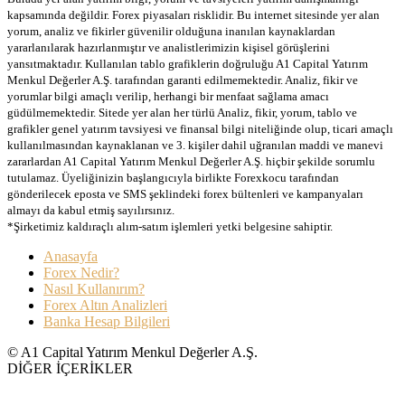
kapsamında değildir. Forex piyasaları risklidir. Bu internet sitesinde yer alan
yorum, analiz ve fikirler güvenilir olduğuna inanılan kaynaklardan
yararlanılarak hazırlanmıştır ve analistlerimizin kişisel görüşlerini
yansıtmaktadır. Kullanılan tablo grafiklerin doğruluğu A1 Capital Yatırım
Menkul Değerler A.Ş. tarafından garanti edilmemektedir. Analiz, fikir ve
yorumlar bilgi amaçlı verilip, herhangi bir menfaat sağlama amacı
güdülmemektedir. Sitede yer alan her türlü Analiz, fikir, yorum, tablo ve
grafikler genel yatırım tavsiyesi ve finansal bilgi niteliğinde olup, ticari amaçlı
kullanılmasından kaynaklanan ve 3. kişiler dahil uğranılan maddi ve manevi
zararlardan A1 Capital Yatırım Menkul Değerler A.Ş. hiçbir şekilde sorumlu
tutulamaz. Üyeliğinizin başlangıcıyla birlikte Forexkocu tarafından
gönderilecek eposta ve SMS şeklindeki forex bültenleri ve kampanyaları
almayı da kabul etmiş sayılırsınız.
*Şirketimiz kaldıraçlı alım-satım işlemleri yetki belgesine sahiptir.
Anasayfa
Forex Nedir?
Nasıl Kullanırım?
Forex Altın Analizleri
Banka Hesap Bilgileri
© A1 Capital Yatırım Menkul Değerler A.Ş.
DİĞER İÇERİKLER