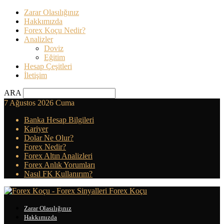
Zarar Olasılığınız
Hakkımızda
Forex Koçu Nedir?
Analizler
Doviz
Eğitim
Hesap Çeşitleri
İletişim
ARA
7 Ağustos 2026 Cuma
Banka Hesap Bilgileri
Kariyer
Dolar Ne Olur?
Forex Nedir?
Forex Altın Analizleri
Forex Anlık Yorumları
Nasıl FK Kullanırım?
Forex Koçu
Zarar Olasılığınız
Hakkımızda