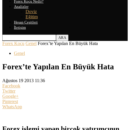
Forex Koçu Nedir?
Analizler
Doviz
Eğitim
Hesap Çeşitleri
İletişim
Forex Koçu
Genel
Forex’te Yapılan En Büyük Hata
Genel
Forex’te Yapılan En Büyük Hata
Ağustos 19 2013 11:36
Facebook
Twitter
Google+
Pinterest
WhatsApp
Forex işlemi yapan birçok yatırımcının