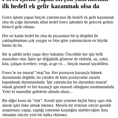
ilk hedefi ek gelir kazanmak olsa da
Forex işlemi yapan birçok yatırımcının ilk hedefi ek gelir kazanmak
olsa da çoğu durumda nihai hedef forex işlemleri ile gelecek gelirin
birincil gelir olması.
Her ne kadar hedef bu olsa da piyasalara bir iş disiplini ile
yaklaşılmaması çok yaygın ve bize göre yatırımcıların en büyük
hatası da bu.
Bir iş sahibi neler yaşar diye bakalım: Öncelikle her işin belli
masrafları olur. İşten işe değişiklik gösterse de elektrik, su, yakıt,
kira, çalışan ücretleri, vergi, ar-ge vs… birçok masraf sayabiliriz.
Forex’te ise masraf “stop”tur. Her pozisyon kazançla bitmek
durumunda değildir, bu yüzden de kimi pozisyonlar zararla
kapatılmak durumundadır. İşte yatırımcılar bu durumları masraf
olarak görmeli ve her kazançlı işin masrafı olduğunu unutmamalıdır.
Yeter ki masraflar gelirlerin altında olsun…
Bir diğer konu da “risk”. Kendi işini yöneten hiçbir birey aşırı risk
alarak işini riske atmak istemez. Mesela bir restoran zinciri gerekli
araştırmayı yapıp, yaptığı yatırımın karşılığını alabileceğine ikna
olmadan zincire yeni bir halka eklemez.