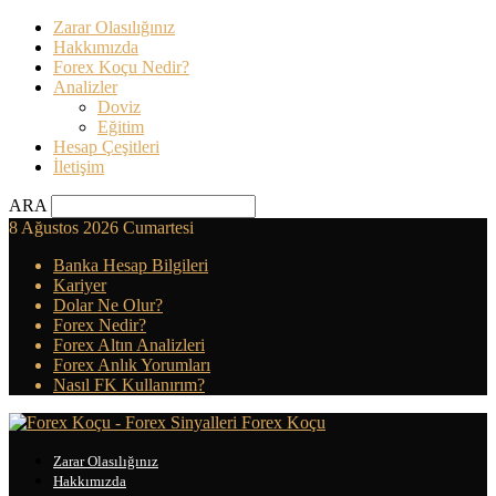
Zarar Olasılığınız
Hakkımızda
Forex Koçu Nedir?
Analizler
Doviz
Eğitim
Hesap Çeşitleri
İletişim
ARA
8 Ağustos 2026 Cumartesi
Banka Hesap Bilgileri
Kariyer
Dolar Ne Olur?
Forex Nedir?
Forex Altın Analizleri
Forex Anlık Yorumları
Nasıl FK Kullanırım?
Forex Koçu
Zarar Olasılığınız
Hakkımızda