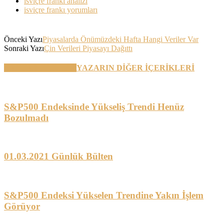
isviçre frankı analizi
isviçre frankı yorumları
Önceki Yazı
Piyasalarda Önümüzdeki Hafta Hangi Veriler Var
Sonraki Yazı
Çin Verileri Piyasayı Dağıttı
BENZER YAZILAR
YAZARIN DİĞER İÇERİKLERİ
S&P500 Endeksinde Yükseliş Trendi Henüz
Bozulmadı
01.03.2021 Günlük Bülten
S&P500 Endeksi Yükselen Trendine Yakın İşlem
Görüyor