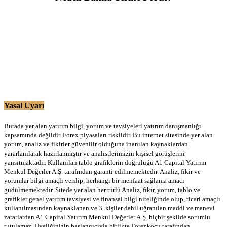
Yasal Uyarı
Burada yer alan yatırım bilgi, yorum ve tavsiyeleri yatırım danışmanlığı
kapsamında değildir. Forex piyasaları risklidir. Bu internet sitesinde yer alan
yorum, analiz ve fikirler güvenilir olduğuna inanılan kaynaklardan
yararlanılarak hazırlanmıştır ve analistlerimizin kişisel görüşlerini
yansıtmaktadır. Kullanılan tablo grafiklerin doğruluğu A1 Capital Yatırım
Menkul Değerler A.Ş. tarafından garanti edilmemektedir. Analiz, fikir ve
yorumlar bilgi amaçlı verilip, herhangi bir menfaat sağlama amacı
güdülmemektedir. Sitede yer alan her türlü Analiz, fikir, yorum, tablo ve
grafikler genel yatırım tavsiyesi ve finansal bilgi niteliğinde olup, ticari amaçlı
kullanılmasından kaynaklanan ve 3. kişiler dahil uğranılan maddi ve manevi
zararlardan A1 Capital Yatırım Menkul Değerler A.Ş. hiçbir şekilde sorumlu
tutulamaz. Üyeliğinizin başlangıcıyla birlikte Forexkocu tarafından