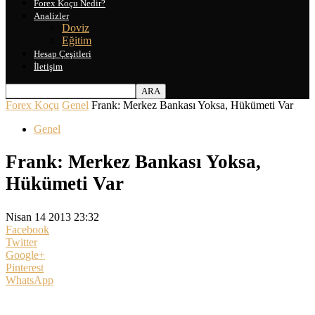
Forex Koçu Nedir?
Analizler
Doviz
Eğitim
Hesap Çeşitleri
İletişim
Forex Koçu
Genel
Frank: Merkez Bankası Yoksa, Hükümeti Var
Genel
Frank: Merkez Bankası Yoksa,
Hükümeti Var
Nisan 14 2013 23:32
Facebook
Twitter
Google+
Pinterest
WhatsApp