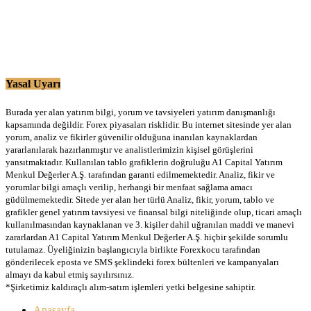
Yasal Uyarı
Burada yer alan yatırım bilgi, yorum ve tavsiyeleri yatırım danışmanlığı
kapsamında değildir. Forex piyasaları risklidir. Bu internet sitesinde yer alan
yorum, analiz ve fikirler güvenilir olduğuna inanılan kaynaklardan
yararlanılarak hazırlanmıştır ve analistlerimizin kişisel görüşlerini
yansıtmaktadır. Kullanılan tablo grafiklerin doğruluğu A1 Capital Yatırım
Menkul Değerler A.Ş. tarafından garanti edilmemektedir. Analiz, fikir ve
yorumlar bilgi amaçlı verilip, herhangi bir menfaat sağlama amacı
güdülmemektedir. Sitede yer alan her türlü Analiz, fikir, yorum, tablo ve
grafikler genel yatırım tavsiyesi ve finansal bilgi niteliğinde olup, ticari amaçlı
kullanılmasından kaynaklanan ve 3. kişiler dahil uğranılan maddi ve manevi
zararlardan A1 Capital Yatırım Menkul Değerler A.Ş. hiçbir şekilde sorumlu
tutulamaz. Üyeliğinizin başlangıcıyla birlikte Forexkocu tarafından
gönderilecek eposta ve SMS şeklindeki forex bültenleri ve kampanyaları
almayı da kabul etmiş sayılırsınız.
*Şirketimiz kaldıraçlı alım-satım işlemleri yetki belgesine sahiptir.
Anasayfa