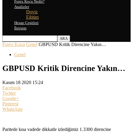
Forex Koçu Nedir?
Analizler
Doviz
Eğitim
Hesap Çeşitleri
İletişim
Forex Koçu
Genel
GBPUSD Kritik Direncine Yakın…
Genel
GBPUSD Kritik Direncine Yakın…
Kasım 18 2020 15:24
Facebook
Twitter
Google+
Pinterest
WhatsApp
Paritede kısa vadede dikkatle izlediğimiz 1.3300 direncine