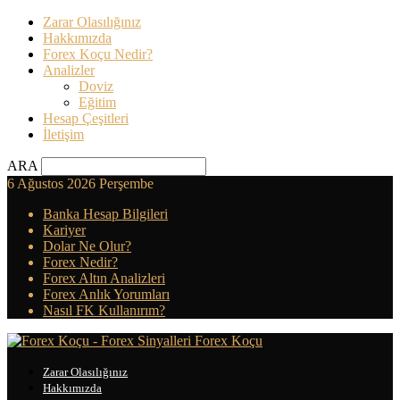
Zarar Olasılığınız
Hakkımızda
Forex Koçu Nedir?
Analizler
Doviz
Eğitim
Hesap Çeşitleri
İletişim
ARA
6 Ağustos 2026 Perşembe
Banka Hesap Bilgileri
Kariyer
Dolar Ne Olur?
Forex Nedir?
Forex Altın Analizleri
Forex Anlık Yorumları
Nasıl FK Kullanırım?
Forex Koçu
Zarar Olasılığınız
Hakkımızda