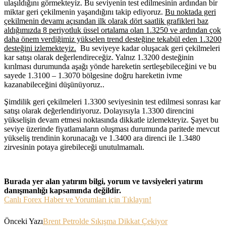
ulaşıldığını görmekteyiz. Bu seviyenin test edilmesinin ardından bir
miktar geri çekilmenin yaşandığını takip ediyoruz.
Bu noktada geri
çekilmenin devamı açısından ilk olarak dört saatlik grafikleri baz
aldığımızda 8 periyotluk üssel ortalama olan 1.3250 ve ardından çok
daha önem verdiğimiz yükselen trend desteğine tekabül eden 1.3200
desteğini izlemekteyiz.
Bu seviyeye kadar oluşacak geri çekilmeleri
kar satışı olarak değerlendireceğiz. Yalnız 1.3200 desteğinin
kırılması durumunda aşağı yönde hareketin sertleşebileceğini ve bu
sayede 1.3100 – 1.3070 bölgesine doğru hareketin ivme
kazanabileceğini düşünüyoruz..
Şimdilik geri çekilmeleri 1.3300 seviyesinin test edilmesi sonrası kar
satışı olarak değerlendiriyoruz. Dolayısıyla 1.3300 direncini
yükselişin devam etmesi noktasında dikkatle izlemekteyiz. Şayet bu
seviye üzerinde fiyatlamaların oluşması durumunda paritede mevcut
yükseliş trendinin korunacağı ve 1.3400 ara direnci ile 1.3480
zirvesinin potaya girebileceği unutulmamalı.
Burada yer alan yatırım bilgi, yorum ve tavsiyeleri yatırım
danışmanlığı kapsamında değildir.
Canlı Forex Haber ve Yorumları için Tıklayın!
Önceki Yazı
Brent Petrolde Sıkışma Dikkat Çekiyor