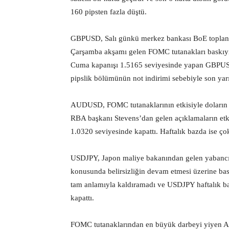
160 pipsten fazla düştü.
GBPUSD, Salı günkü merkez bankası BoE toplantı t
Çarşamba akşamı gelen FOMC tutanakları baskıyı 
Cuma kapanışı 1.5165 seviyesinde yapan GBPUSD
pipslik bölümünün not indirimi sebebiyle son yar
AUDUSD, FOMC tutanaklarının etkisiyle doların 
RBA başkanı Stevens’dan gelen açıklamaların etki
1.0320 seviyesinde kapattı. Haftalık bazda ise ço
USDJPY, Japon maliye bakanından gelen yabancı t
konusunda belirsizliğin devam etmesi üzerine bask
tam anlamıyla kaldıramadı ve USDJPY haftalık ba
kapattı.
FOMC tutanaklarından en büyük darbeyi yiyen AL