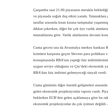
Çarşamba saat 21.00 piyasanın merakla beklediği 
ve piyasada soğuk duş etkisi yarattı. Tutanaklara
taraflar arasında kıran kırana tartışmalar yaşanmı
dikkat çekerken, diğer bir çok üye varlık alımlar
tutanaklarına göre. Varlık alımlarının devamı konus
Cuma gecesi sıra da Avustralya merkez bankası 
komitesi karşısına geçen Stevens para politikası v
konuşmasında RBA’nın yaptığı faiz indirimlerinin
uygun seviye olduğunu ve Çin’deki ekonomik yav
RBA’dan faiz indirimi gelmeyeceği sinyali verdi.
Cuma gününün diğer önemli gelişmeleri arasınd
gelen ekonomik projeksiyonlar raporu vardı. Pi
beklerken ECB’den gelen açıklamaya göre bu ra
ekonomik projeksiyonlar da çok iyimser değildi.