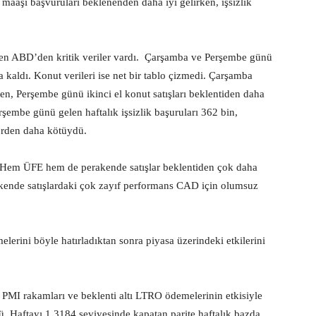
 maaşı başvuruları beklenenden daha iyi gelirken, işsizlik
en ABD’den kritik veriler vardı. Çarşamba ve Perşembe günü
a kaldı. Konut verileri ise net bir tablo çizmedi. Çarşamba
ken, Perşembe günü ikinci el konut satışları beklentiden daha
Perşembe günü gelen haftalık işsizlik başuruları 362 bin,
lerden daha kötüydü.
 Hem ÜFE hem de perakende satışlar beklentiden çok daha
erakende satışlardaki çok zayıf performans CAD için olumsuz
elerini böyle hatırladıktan sonra piyasa üzerindeki etkilerini
PMI rakamları ve beklenti altı LTRO ödemelerinin etkisiyle
rdü. Haftayı 1.3184 seviyesinde kapatan parite haftalık bazda