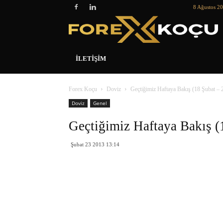
8 Ağustos 2
İLETIŞIM
Forex Koçu
Doviz
Geçtiğimiz Haftaya Bakış (18 Şubat – 
Doviz
Genel
Geçtiğimiz Haftaya Bakış (
Şubat 23 2013 13:14