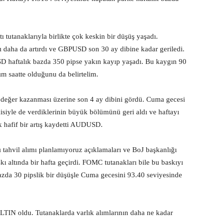
utanaklarıyla birlikte çok keskin bir düşüş yaşadı.
daha da artırdı ve GBPUSD son 30 ay dibine kadar geriledi.
 haftalık bazda 350 pipse yakın kayıp yaşadı. Bu kaygın 90
ım saatte olduğunu da belirtelim.
değer kazanması üzerine son 4 ay dibini gördü. Cuma gecesi
siyle de verdiklerinin büyük bölümünü geri aldı ve haftayı
k hafif bir artış kaydetti AUDUSD.
ahvil alımı planlamıyoruz açıklamaları ve BoJ başkanlığı
ı altında bir hafta geçirdi. FOMC tutanakları bile bu baskıyı
zda 30 pipslik bir düşüşle Cuma gecesini 93.40 seviyesinde
TIN oldu. Tutanaklarda varlık alımlarının daha ne kadar