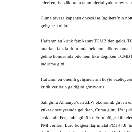
ederken, işsizlik oranı tahminlerini yukarı revize e
Cuma piyasa kapanışı öncesi ise İngiltere’nin no
gelişmesi oldu.
Haftanın en kritik faiz kararı TCMB’den geldi. T
tutarken faiz koridorunda beklenmedik oynamalar
gelme konusunda bile hem fikir değilken TCMB 
indirime gitti.
Haftanın en önemli gelişmelerini böyle özetleyebi
kritik verilerin geldiğini görüyoruz.
Salı günü Almanya’dan ZEW ekonomik güven endek
yüksek seviyesinde gelirken, Cuma günü Ifo iş d
açıklandı. Perşembe günü ise Euro bölgesi ülkeler
PMI verileri. Euro bölgesi flaş imalat PMI 47.8, 