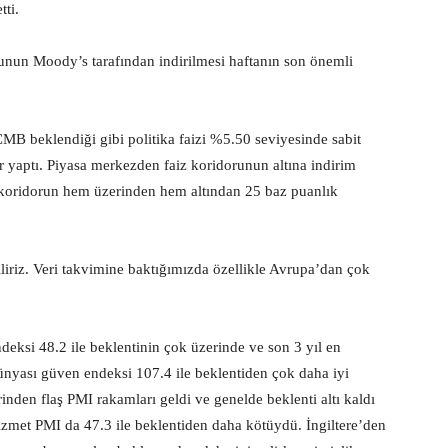
tti.
tunun Moody’s tarafından indirilmesi haftanın son önemli
CMB beklendiği gibi politika faizi %5.50 seviyesinde sabit
 yaptı. Piyasa merkezden faiz koridorunun altına indirim
koridorun hem üzerinden hem altından 25 baz puanlık
liriz. Veri takvimine baktığımızda özellikle Avrupa’dan çok
si 48.2 ile beklentinin çok üzerinde ve son 3 yıl en
ünyası güven endeksi 107.4 ile beklentiden çok daha iyi
inden flaş PMI rakamları geldi ve genelde beklenti altı kaldı
hizmet PMI da 47.3 ile beklentiden daha kötüydü. İngiltere’den