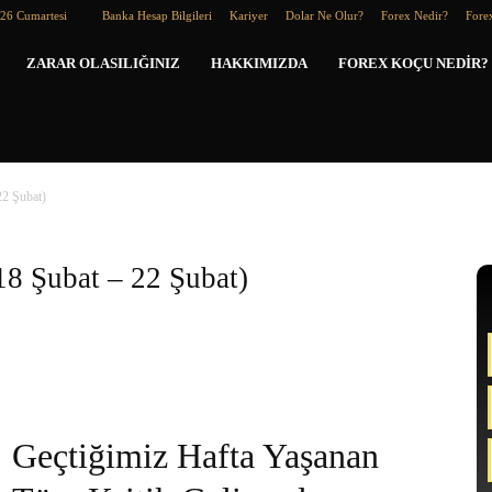
026 Cumartesi
Banka Hesap Bilgileri
Kariyer
Dolar Ne Olur?
Forex Nedir?
Forex
Forex
ZARAR OLASILIĞINIZ
HAKKIMIZDA
FOREX KOÇU NEDIR?
Koçu
22 Şubat)
18 Şubat – 22 Şubat)
Geçtiğimiz Hafta Yaşanan