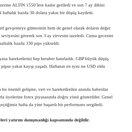
erine ALTIN 1550’lere kadar geriledi ve son 7 ay dibini
 haftalık bazda 30 dolara yakın bir düşüş kaydetti.
 gevşemeye gitmesinin hem de genel olarak doların değer
 seviyesini görerek son 3 ay zirvesini tazeledi. Cuma gecesini
aftalık bazda 330 pips yükseldi.
iyasa hareketlerini hep beraber hatırladık. GBP büyük düşüş
ipse yakın kayıp yaşadı. Haftanın en iyisi ise USD oldu
m bu önemli gelişme, veri ve hareketlerden anında haberdar
arla üyelerine forex piyasasında doğru yönü gösterdiler. Genel
eçtiğimiz hafta da yine başarılı bir performans sergiledi.
eleri yatırım danışmanlığı kapsamında değildir.