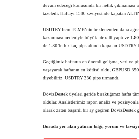
devam edeceği konusunda bir netlik çıkmaması üz
tazeledi. Haftayı 1580 seviyesinde kapatan ALTIN
USDTRY hem TCMB’nin beklenenden daha agresif
kazanması nedeniyle büyük bir ralli yaptı ve 1.80
de 1.80’in bir kaç pips altında kapatan USDTRY h
Geçtiğimiz haftanın en önemli gelişme, veri ve p
yaşayarak haftanın en kötüsü oldu, GBPUSD 350 p
diyebiliriz, USDTRY 330 pips tırmandı.
DövizDestek üyeleri geride bıraktığımız hafta tü
oldular. Analistlerimiz rapor, analiz ve pozisyonl
olarak zaten başarılı bir ay geçiren DövizDestek g
Burada yer alan yatırım bilgi, yorum ve tavsiy