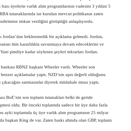
a bazı üyelerin varlık alım programlarının vadesini 3 yıldan 5
. RBA tutanaklarında ise kurulun mevcut politikanın zaten
indirimine imkan verdiğini görüştüğü anlaşılıyordu.
ı Jordan’dan beklenmedik bir açıklama gelmedi. Jordan,
anını tüm kararlılıkla savunmaya devam edeceklerini ve
. Yani şimdiye kadar söylenen şeyleri tekrarları Jordan.
 bankası RBNZ başkanı Wheeler vardı. Wheeler son
benzer açıklamalar yaptı. NZD’nin aşırı değerli olduğunu
ı çıkacağını sanmasınlar diyerek müdahale iması yaptı.
ı BoE’nin son toplantı tutanakları belki de geride
lişmesi oldu. Bir önceki toplantıda sadece bir üye daha fazla
 bu ayki toplantıda üç üye varlık alım programının 25 milyar
da başkan King de var. Zaten baskı altında olan GBP, toplantı