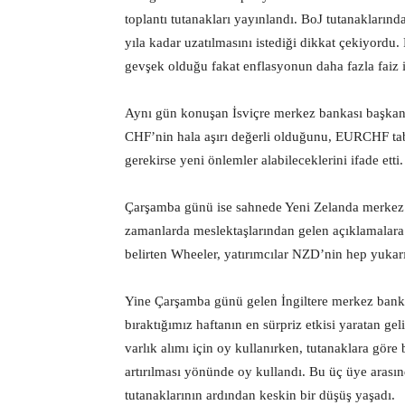
toplantı tutanakları yayınlandı. BoJ tutanaklarınd
yıla kadar uzatılmasını istediği dikkat çekiyordu
gevşek olduğu fakat enflasyonun daha fazla faiz 
Aynı gün konuşan İsviçre merkez bankası başkan
CHF’nin hala aşırı değerli olduğunu, EURCHF tab
gerekirse yeni önlemler alabileceklerini ifade etti
Çarşamba günü ise sahnede Yeni Zelanda merkez
zamanlarda meslektaşlarından gelen açıklamalara 
belirten Wheeler, yatırımcılar NZD’nin hep yukar
Yine Çarşamba günü gelen İngiltere merkez bankas
bıraktığımız haftanın en sürpriz etkisi yaratan ge
varlık alımı için oy kullanırken, tutanaklara göre
artırılması yönünde oy kullandı. Bu üç üye arasın
tutanaklarının ardından keskin bir düşüş yaşadı.