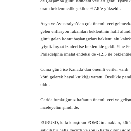
de Çarşamba günü istihdam verileri geldi. İşsizlik
oranı beklenmedik şekilde %7.8’e yükseldi.
Asya ve Avustralya’dan çok önemli veri gelmezk
gelen enflasyon rakamları beklentinin hafif altınd
günü gelen konut başlangıçları beklenti altı kalır
iyiydi. İnşaat izinleri ise beklentide geldi. Yine 
Philadelphia imalat endeksi de -12.5 ile beklenti
Cuma günü ise Kanada’dan önemli veriler vardı.
kötü gelerek hayal kırıklığı yarattı. Özellikle p
oldu.
Geride bıraktığımız haftanın önemli veri ve gelişm
inceleyelim şimdi de.
EURUSD, kafa karıştıran FOMC tutanakları, kötü 
satıcılı bir hafta geçirdi ve son 6 hafta dibini gö