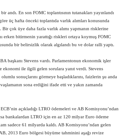
bir andı. En son FOMC toplantısının tutanakları yayınlandı
 göre üç hafta önceki toplantıda varlık alımları konusunda
ş. Bir çok üye daha fazla varlık alımı yapmanın risklerine
ını erken bitirmenin yarattığı riskleri ortaya koymuş FOMC
unda bir belirsizlik olarak algılandı bu ve dolar ralli yaptı.
RBA başkanı Stevens vardı. Parlamentonun ekonomik işler
e ekonomi ile ilgili gelen sorulara yanıt verdi. Stevens
 olumlu sonuçlarını görmeye başladıklarını, faizlerin şu anda
aşlamanın sona erdiğini ifade etti ve yakın zamanda
a ECB’nin açıkladığı LTRO ödemeleri ve AB Komisyonu’ndan
yasa bankalardan LTRO için en az 120 milyar Euro ödeme
kam sadece 61 milyarda kaldı. AB Komisyonu’ndan gelen
 AB, 2013 Euro bölgesi büyüme tahminini aşağı revize