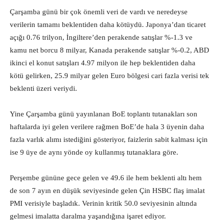
Çarşamba günü bir çok önemli veri de vardı ve neredeyse
verilerin tamamı beklentiden daha kötüydü. Japonya’dan ticaret
açığı 0.76 trilyon, İngiltere’den perakende satışlar %-1.3 ve
kamu net borcu 8 milyar, Kanada perakende satışlar %-0.2, ABD
ikinci el konut satışları 4.97 milyon ile hep beklentiden daha
kötü gelirken, 25.9 milyar gelen Euro bölgesi cari fazla verisi tek
beklenti üzeri veriydi.
Yine Çarşamba günü yayınlanan BoE toplantı tutanakları son
haftalarda iyi gelen verilere rağmen BoE’de hala 3 üyenin daha
fazla varlık alımı istediğini gösteriyor, faizlerin sabit kalması için
ise 9 üye de aynı yönde oy kullanmış tutanaklara göre.
Perşembe gününe gece gelen ve 49.6 ile hem beklenti altı hem
de son 7 ayın en düşük seviyesinde gelen Çin HSBC flaş imalat
PMI verisiyle başladık. Verinin kritik 50.0 seviyesinin altında
gelmesi imalatta daralma yaşandığına işaret ediyor.