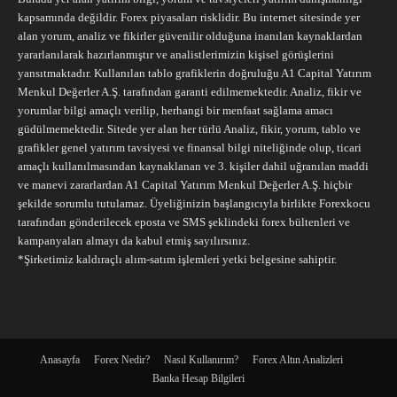
kapsamında değildir. Forex piyasaları risklidir. Bu internet sitesinde yer
alan yorum, analiz ve fikirler güvenilir olduğuna inanılan kaynaklardan
yararlanılarak hazırlanmıştır ve analistlerimizin kişisel görüşlerini
yansıtmaktadır. Kullanılan tablo grafiklerin doğruluğu A1 Capital Yatırım
Menkul Değerler A.Ş. tarafından garanti edilmemektedir. Analiz, fikir ve
yorumlar bilgi amaçlı verilip, herhangi bir menfaat sağlama amacı
güdülmemektedir. Sitede yer alan her türlü Analiz, fikir, yorum, tablo ve
grafikler genel yatırım tavsiyesi ve finansal bilgi niteliğinde olup, ticari
amaçlı kullanılmasından kaynaklanan ve 3. kişiler dahil uğranılan maddi
ve manevi zararlardan A1 Capital Yatırım Menkul Değerler A.Ş. hiçbir
şekilde sorumlu tutulamaz. Üyeliğinizin başlangıcıyla birlikte Forexkocu
tarafından gönderilecek eposta ve SMS şeklindeki forex bültenleri ve
kampanyaları almayı da kabul etmiş sayılırsınız.
*Şirketimiz kaldıraçlı alım-satım işlemleri yetki belgesine sahiptir.
Anasayfa
Forex Nedir?
Nasıl Kullanırım?
Forex Altın Analizleri
Banka Hesap Bilgileri