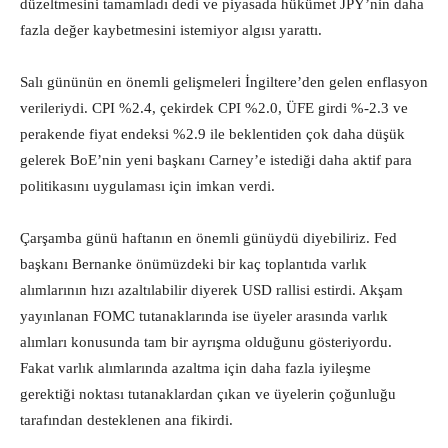
düzeltmesini tamamladı dedi ve piyasada hükümet JPY’nin daha
fazla değer kaybetmesini istemiyor algısı yarattı.
Salı gününün en önemli gelişmeleri İngiltere’den gelen enflasyon
verileriydi. CPI %2.4, çekirdek CPI %2.0, ÜFE girdi %-2.3 ve
perakende fiyat endeksi %2.9 ile beklentiden çok daha düşük
gelerek BoE’nin yeni başkanı Carney’e istediği daha aktif para
politikasını uygulaması için imkan verdi.
Çarşamba günü haftanın en önemli günüydü diyebiliriz. Fed
başkanı Bernanke önümüzdeki bir kaç toplantıda varlık
alımlarının hızı azaltılabilir diyerek USD rallisi estirdi. Akşam
yayınlanan FOMC tutanaklarında ise üyeler arasında varlık
alımları konusunda tam bir ayrışma olduğunu gösteriyordu.
Fakat varlık alımlarında azaltma için daha fazla iyileşme
gerektiği noktası tutanaklardan çıkan ve üyelerin çoğunluğu
tarafından desteklenen ana fikirdi.