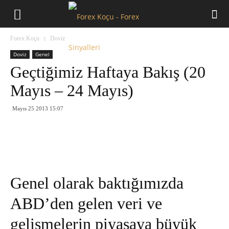
Forex
Forex Koçu
Doviz
Koçu
Doviz
Genel
Geçtiğimiz Haftaya Bakış (20
Mayıs – 24 Mayıs)
Mayıs 25 2013 15:07
Genel olarak baktığımızda
ABD’den gelen veri ve
gelişmelerin piyasaya büyük