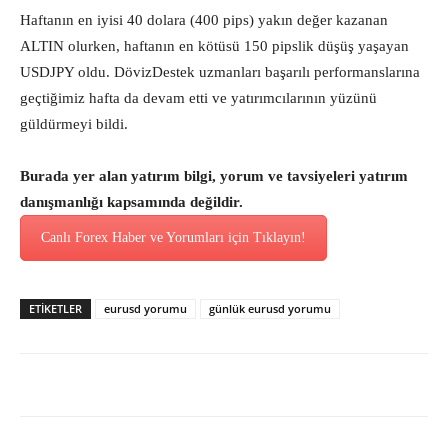
Haftanın en iyisi 40 dolara (400 pips) yakın değer kazanan
ALTIN olurken, haftanın en kötüsü 150 pipslik düşüş yaşayan
USDJPY oldu. DövizDestek uzmanları başarılı performanslarına
geçtiğimiz hafta da devam etti ve yatırımcılarının yüzünü
güldürmeyi bildi.
Burada yer alan yatırım bilgi, yorum ve tavsiyeleri yatırım
danışmanlığı kapsamında değildir.
Canlı Forex Haber ve Yorumları için Tıklayın!
ETİKETLER
eurusd yorumu
günlük eurusd yorumu