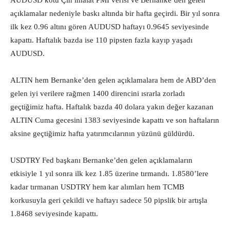
AUDUSD kötü Çin imalat PMI verisi ve Bernanke’den gelen
açıklamalar nedeniyle baskı altında bir hafta geçirdi. Bir yıl sonra
ilk kez 0.96 altını gören AUDUSD haftayı 0.9645 seviyesinde
kapattı. Haftalık bazda ise 110 pipsten fazla kayıp yaşadı
AUDUSD.
ALTIN hem Bernanke’den gelen açıklamalara hem de ABD’den
gelen iyi verilere rağmen 1400 direncini ısrarla zorladı
geçtiğimiz hafta. Haftalık bazda 40 dolara yakın değer kazanan
ALTIN Cuma gecesini 1383 seviyesinde kapattı ve son haftaların
aksine geçtiğimiz hafta yatırımcılarının yüzünü güldürdü.
USDTRY Fed başkanı Bernanke’den gelen açıklamaların
etkisiyle 1 yıl sonra ilk kez 1.85 üzerine tırmandı. 1.8580’lere
kadar tırmanan USDTRY hem kar alımları hem TCMB
korkusuyla geri çekildi ve haftayı sadece 50 pipslik bir artışla
1.8468 seviyesinde kapattı.