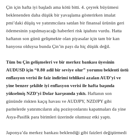
Çin için hafta iyi başladı ama kötü bitti. 4. çeyrek büyümesi
beklenenden daha düşük bir yavaşlama gösterirken imalat
pmi’daki düşüş ve yatırımcılara satılan bir finansal ürünün geri
ödemesinin yapılmayacağı haberleri risk iştahını vurdu. Hatta
haftanın son günü gelişmekte olan piyasalar için tam bir kan
banyosu olduysa bunda Çin’in payı da hiç düşük değil.
Tüm bu Çin gelişmeleri ve bir merkez bankası üyesinin
AUDUSD için “0.80 adil bir seviye olur” yorumu beklenti üstü
enflasyon verisi ile faiz indirimi tehlikesi azalan AUD’yi ve
yine benzer şekilde iyi enflasyon verisi ile hafta başında
yükselmiş NZD’yi Dolar karşısında yıktı.
Haftanın son
gününde riskten kaçış havası ve AUDJPY, NZDJPY gibi
paritelerde yatırımcıların alış pozisyonlarını kapatmaları da yine
Asya-Pasifik para birimleri üzerinde olumsuz etki yaptı.
Japonya’da merkez bankası beklendiği gibi faizleri değiştirmedi