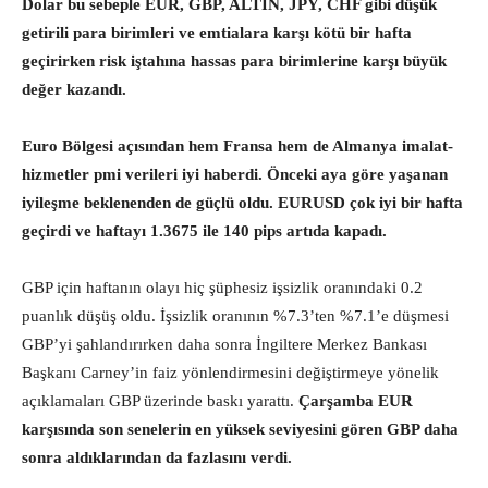
Dolar bu sebeple EUR, GBP, ALTIN, JPY, CHF gibi düşük
getirili para birimleri ve emtialara karşı kötü bir hafta
geçirirken risk iştahına hassas para birimlerine karşı büyük
değer kazandı.
Euro Bölgesi açısından hem Fransa hem de Almanya imalat-
hizmetler pmi verileri iyi haberdi. Önceki aya göre yaşanan
iyileşme beklenenden de güçlü oldu. EURUSD çok iyi bir hafta
geçirdi ve haftayı 1.3675 ile 140 pips artıda kapadı.
GBP için haftanın olayı hiç şüphesiz işsizlik oranındaki 0.2
puanlık düşüş oldu. İşsizlik oranının %7.3’ten %7.1’e düşmesi
GBP’yi şahlandırırken daha sonra İngiltere Merkez Bankası
Başkanı Carney’in faiz yönlendirmesini değiştirmeye yönelik
açıklamaları GBP üzerinde baskı yarattı.
Çarşamba EUR
karşısında son senelerin en yüksek seviyesini gören GBP daha
sonra aldıklarından da fazlasını verdi.