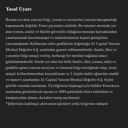
Yasal Uyarı
Burada yer alan yatırım bilgi, yorum ve tavsiyeleri yatırım danışmanlığı
kapsamında değildir. Forex piyasaları risklidir. Bu internet sitesinde yer
alan yorum, analiz ve fikirler güvenilir olduğuna inanılan kaynaklardan
yararlanılarak hazırlanmıştır ve analistlerimizin kişisel görüşlerini
yansıtmaktadır. Kullanılan tablo grafiklerin doğruluğu A1 Capital Yatırım
Menkul Değerler A.Ş. tarafından garanti edilmemektedir. Analiz, fikir ve
yorumlar bilgi amaçlı verilip, herhangi bir menfaat sağlama amacı
güdülmemektedir. Sitede yer alan her türlü Analiz, fikir, yorum, tablo ve
grafikler genel yatırım tavsiyesi ve finansal bilgi niteliğinde olup, ticari
amaçlı kullanılmasından kaynaklanan ve 3. kişiler dahil uğranılan maddi
ve manevi zararlardan A1 Capital Yatırım Menkul Değerler A.Ş. hiçbir
şekilde sorumlu tutulamaz. Üyeliğinizin başlangıcıyla birlikte Forexkocu
tarafından gönderilecek eposta ve SMS şeklindeki forex bültenleri ve
kampanyaları almayı da kabul etmiş sayılırsınız.
*Şirketimiz kaldıraçlı alım-satım işlemleri yetki belgesine sahiptir.