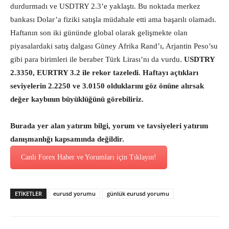
durdurmadı ve USDTRY 2.3’e yaklaştı. Bu noktada merkez
bankası Dolar’a fiziki satışla müdahale etti ama başarılı olamadı.
Haftanın son iki gününde global olarak gelişmekte olan
piyasalardaki satış dalgası Güney Afrika Rand’ı, Arjantin Peso’su
gibi para birimleri ile beraber Türk Lirası’nı da vurdu.
USDTRY
2.3350, EURTRY 3.2 ile rekor tazeledi. Haftayı açtıkları
seviyelerin 2.2250 ve 3.0150 olduklarını göz önüne alırsak
değer kaybının büyüklüğünü görebiliriz.
Burada yer alan yatırım bilgi, yorum ve tavsiyeleri yatırım
danışmanlığı kapsamında değildir.
Canlı Forex Haber ve Yorumları için Tıklayın!
ETİKETLER
eurusd yorumu
günlük eurusd yorumu