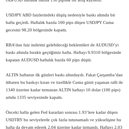
GBPUSD haftalık bazda 130 pipslik bir artış kaydetti.
USDJPY ABD faizlerindeki düşüş nedeniyle baskı altında bir
hafta geçirdi. Haftalık bazda 100 pips düşen USDJPY Cuma
gecesini 98.20 bölgesinde kapattı.
RBA’dan faiz indirimi gelebileceği beklentileri de AUDUSD’yi
baskı altında bıraktı geçtiğimiz hafta. Haftayı 0.9310 bölgesinde
kapatan AUDUSD haftalık bazda 60 pips düştü.
ALTIN haftanın ilk günleri baskı altındaydı. Fakat Çarşamba’dan
itibaren bu baskıyı kıran ve özellikle Cuma günü yaşanan ralli ile
1340 üzerine kadar tırmanan ALTIN haftayı 10 dolar (100 pips)
artıda 1335 seviyesinde kapattı.
Önceki hafta gelen Fed kararları sonrası 1.93’lere kadar düşen
USDTRY bu seviyelerde çok fazla tutunamadı ve yükselişine bu
hafta da devam ederek 2.04 üzerine kadar tırmandı. Haftayı 2.03