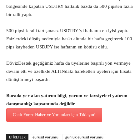
bölgesinde kapatan USDTRY haftalık bazda da 500 pipsten fazla
bir ralli yaptı.
500 pipslik ralli tartışmasız USDTRY’yi haftanın en iyisi yaptı.
Faizlerdeki düşüş nedeniyle baskı altında bir hafta geçirerek 100
pips kaybeden USDJPY ise haftanın en kötüsü oldu.
DövizDestek geçtiğimiz hafta da üyelerine başırılı yön vermeye
devam etti ve özellikle ALTINdaki hareketleri üyeleri için fırsata
dönüştürmeyi başardı.
Burada yer alan yatırım bilgi, yorum ve tavsiyeleri yatırım
danışmanlığı kapsamında değildir.
Canlı Forex Haber ve Yorumları için Tıklayın!
ETİKETLER
eurusd yorumu
günlük eurusd yorumu