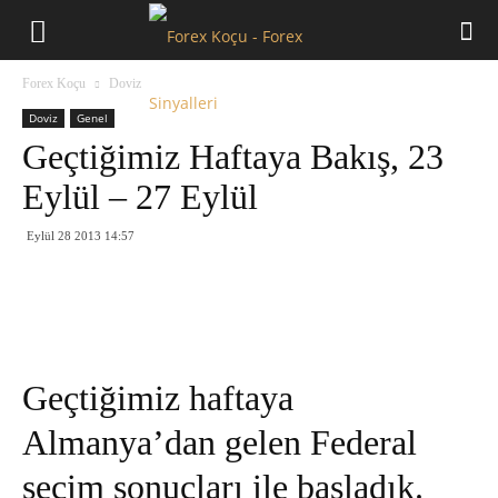
Forex
Forex Koçu
Doviz
Koçu
Doviz
Genel
Geçtiğimiz Haftaya Bakış, 23
Eylül – 27 Eylül
Eylül 28 2013 14:57
Geçtiğimiz haftaya
Almanya’dan gelen Federal
seçim sonuçları ile başladık.