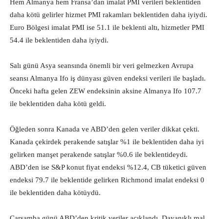
Hem Almanya hem Fransa’dan imalat PMI verileri beklentiden
daha kötü gelirler hizmet PMI rakamları beklentiden daha iyiydi.
Euro Bölgesi imalat PMI ise 51.1 ile beklenti altı, hizmetler PMI
54.4 ile beklentiden daha iyiydi.
Salı günü Asya seansında önemli bir veri gelmezken Avrupa
seansı Almanya Ifo iş dünyası güven endeksi verileri ile başladı.
Önceki hafta gelen ZEW endeksinin aksine Almanya Ifo 107.7
ile beklentiden daha kötü geldi.
Öğleden sonra Kanada ve ABD’den gelen veriler dikkat çekti.
Kanada çekirdek perakende satışlar %1 ile beklentiden daha iyi
gelirken manşet perakende satışlar %0.6 ile beklentideydi.
ABD’den ise S&P konut fiyat endeksi %12.4, CB tüketici güven
endeksi 79.7 ile beklentide gelirken Richmond imalat endeksi 0
ile beklentiden daha kötüydü.
Çarşamba günü ABD’den kritik veriler açıklandı. Dayanıklı mal