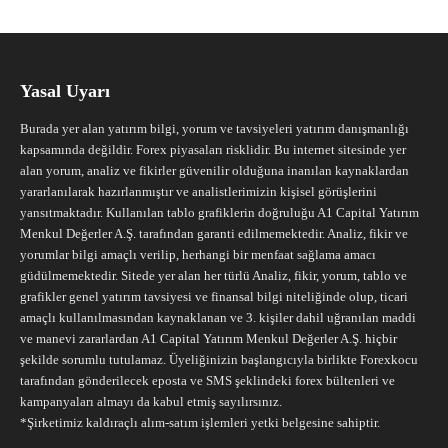
Yasal Uyarı
Burada yer alan yatırım bilgi, yorum ve tavsiyeleri yatırım danışmanlığı
kapsamında değildir. Forex piyasaları risklidir. Bu internet sitesinde yer
alan yorum, analiz ve fikirler güvenilir olduğuna inanılan kaynaklardan
yararlanılarak hazırlanmıştır ve analistlerimizin kişisel görüşlerini
yansıtmaktadır. Kullanılan tablo grafiklerin doğruluğu A1 Capital Yatırım
Menkul Değerler A.Ş. tarafından garanti edilmemektedir. Analiz, fikir ve
yorumlar bilgi amaçlı verilip, herhangi bir menfaat sağlama amacı
güdülmemektedir. Sitede yer alan her türlü Analiz, fikir, yorum, tablo ve
grafikler genel yatırım tavsiyesi ve finansal bilgi niteliğinde olup, ticari
amaçlı kullanılmasından kaynaklanan ve 3. kişiler dahil uğranılan maddi
ve manevi zararlardan A1 Capital Yatırım Menkul Değerler A.Ş. hiçbir
şekilde sorumlu tutulamaz. Üyeliğinizin başlangıcıyla birlikte Forexkocu
tarafından gönderilecek eposta ve SMS şeklindeki forex bültenleri ve
kampanyaları almayı da kabul etmiş sayılırsınız.
*Şirketimiz kaldıraçlı alım-satım işlemleri yetki belgesine sahiptir.