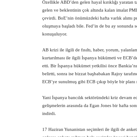
Özellikle ABD’den gelen hayal kırıklığı yaratan tar
gelen ve beklentinin çok altında kalan imalat PM
çevirdi. BoE’nin önümüzdeki hafta varlık alımı p
oluşmaya başladı bile. Fed’in de bu ay sonunda s
konuşuluyor.
AB krizi ile ilgili de fısıltı, haber, yorum, yalan
kurtarılması ile ilgili İspanya hükümeti ve ECB’
etti. Bir İspanya hükümet yetkilisi önce Bankia’nı
belirtti, sonra ise bizzat başbabakan Rajoy tarafı
ECB’ye sunulmuş gibi ECB çıkıp böyle bir planı r
Yani İspanya bancılık sektöründeki kriz devam e
gelişmelerin arasında da Egan Jones bir hafta so
indirdi.
17 Haziran Yunanistan seçimleri ile ilgili de anke