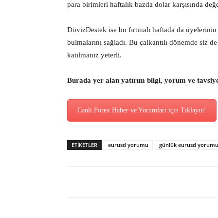
para birimleri haftalık bazda dolar karşısında değe
DövizDestek ise bu fırtınalı haftada da üyelerinin
bulmalarını sağladı. Bu çalkantılı dönemde siz d
katılmanız yeterli.
Burada yer alan yatırım bilgi, yorum ve tavsiy
Canlı Forex Haber ve Yorumları için Tıklayın!
ETİKETLER
eurusd yorumu
günlük eurusd yorum