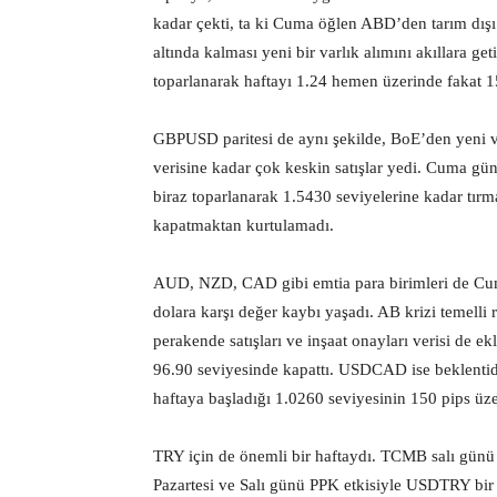
kadar çekti, ta ki Cuma öğlen ABD’den tarım dışı 
altında kalması yeni bir varlık alımını akıllara 
toparlanarak haftayı 1.24 hemen üzerinde fakat 15
GBPUSD paritesi de aynı şekilde, BoE’den yeni va
verisine kadar çok keskin satışlar yedi. Cuma gü
biraz toparlanarak 1.5430 seviyelerine kadar tırma
kapatmaktan kurtulamadı.
AUD, NZD, CAD gibi emtia para birimleri de Cuma
dolara karşı değer kaybı yaşadı. AB krizi temelli
perakende satışları ve inşaat onayları verisi de 
96.90 seviyesinde kapattı. USDCAD ise beklenti
haftaya başladığı 1.0260 seviyesinin 150 pips üz
TRY için de önemli bir haftaydı. TCMB salı günü f
Pazartesi ve Salı günü PPK etkisiyle USDTRY bir