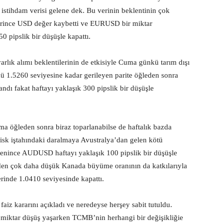
istihdam verisi gelene dek. Bu verinin beklentinin çok
getirince USD değer kaybetti ve EURUSD bir miktar
0 pipslik bir düşüşle kapattı.
rlık alımı beklentilerinin de etkisiyle Cuma günkü tarım dışı
nü 1.5260 seviyesine kadar gerileyen parite öğleden sonra
ndı fakat haftayı yaklaşık 300 pipslik bir düşüşle
 öğleden sonra biraz toparlanabilse de haftalık bazda
 risk iştahındaki daralmaya Avustralya’dan gelen kötü
eklenince AUDUSD haftayı yaklaşık 100 pipslik bir düşüşle
den çok daha düşük Kanada büyüme oranının da katkılarıyla
erinde 1.0410 seviyesinde kapattı.
aiz kararını açıkladı ve neredeyse herşey sabit tutuldu.
 miktar düşüş yaşarken TCMB’nin herhangi bir değişikliğie