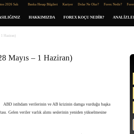
tos 2026 Salı
Banka Hesap Bilgileri
Kariyer
Dolar Ne Olur?
Forex Nedir?
Forex
SILIĞINIZ
HAKKIMIZDA
FOREX KOÇU NEDIR?
ANALIZLE
 1 Haziran)
28 Mayıs – 1 Haziran)
ABD istihdam verilerinin ve AB krizinin damga vurduğu başka
tası. Gelen veriler varlık alımı seslerinin yeniden yükselmesine