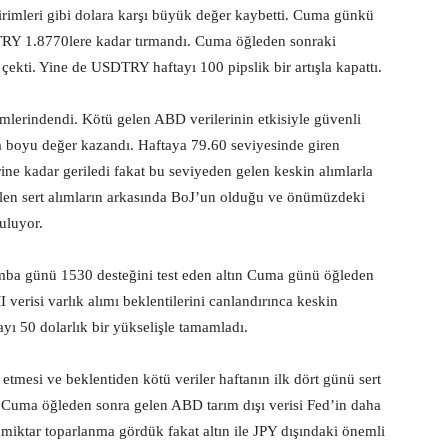
irimleri gibi dolara karşı büyük değer kaybetti. Cuma günkü
DTRY 1.8770lere kadar tırmandı. Cuma öğleden sonraki
çekti. Yine de USDTRY haftayı 100 pipslik bir artışla kapattı.
imlerindendi. Kötü gelen ABD verilerinin etkisiyle güvenli
a boyu değer kazandı. Haftaya 79.60 seviyesinde giren
ne kadar geriledi fakat bu seviyeden gelen keskin alımlarla
elen sert alımların arkasında BoJ’un olduğu ve önümüzdeki
uluyor.
amba günü 1530 desteğini test eden altın Cuma günü öğleden
 verisi varlık alımı beklentilerini canlandırınca keskin
yı 50 dolarlık bir yükselişle tamamladı.
tmesi ve beklentiden kötü veriler haftanın ilk dört günü sert
dü. Cuma öğleden sonra gelen ABD tarım dışı verisi Fed’in daha
r miktar toparlanma gördük fakat altın ile JPY dışındaki önemli