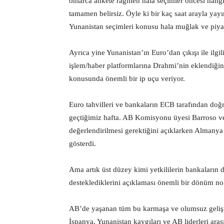
onlarca ankete rağmen hala seçimler öncesi hangi 
tamamen belirsiz. Öyle ki bir kaç saat arayla yayı
Yunanistan seçimleri konusu hala muğlak ve piya
Ayrıca yine Yunanistan’ın Euro’dan çıkışı ile ilgil
işlem/haber platformlarına Drahmi’nin eklendiğine 
konusunda önemli bir ip uçu veriyor.
Euro tahvilleri ve bankaların ECB tarafından doğru
geçtiğimiz hafta. AB Komisyonu üyesi Barroso ve
değerlendirilmesi gerektiğini açıklarken Almanya v
gösterdi.
Ama artık üst düzey kimi yetkililerin bankaların 
desteklediklerini açıklaması önemli bir dönüm no
AB’de yaşanan tüm bu karmaşa ve olumsuz geli
İspanya, Yunanistan kaygıları ve AB liderleri ara