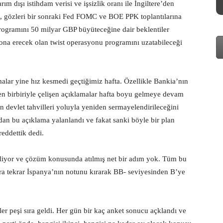
ım dışı istihdam verisi ve işsizlik oranı ile İngiltere’den
I, gözleri bir sonraki Fed FOMC ve BOE PPK toplantılarına
rogramını 50 milyar GBP büyüteceğine dair beklentiler
ona erecek olan twist operasyonu programını uzatabileceği
lamalar yine hız kesmedi geçtiğimiz hafta. Özellikle Bankia’nın
den birbiriyle çelişen açıklamalar hafta boyu gelmeye devam
n devlet tahvilleri yoluyla yeniden sermayelendirileceğini
ndan bu açıklama yalanlandı ve fakat sanki böyle bir plan
eddettik dedi.
diyor ve çözüm konusunda atılmış net bir adım yok. Tüm bu
nra tekrar İspanya’nın notunu kırarak BB- seviyesinden B’ye
tler peşi sıra geldi. Her gün bir kaç anket sonucu açklandı ve