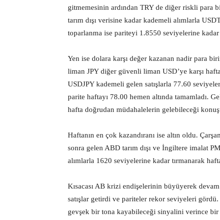
gitmemesinin ardından TRY de diğer riskli para b
tarım dışı verisine kadar kademeli alımlarla US
toparlanma ise pariteyi 1.8550 seviyelerine kadar 
Yen ise dolara karşı değer kazanan nadir para bir
liman JPY diğer güvenli liman USD’ye karşı haft
USDJPY kademeli gelen satışlarla 77.60 seviyeleri
parite haftayı 78.00 hemen altında tamamladı. G
hafta doğrudan müdahalelerin gelebileceği konuş
Haftanın en çok kazandıranı ise altın oldu. Çarş
sonra gelen ABD tarım dışı ve İngiltere imalat PMI
alımlarla 1620 seviyelerine kadar tırmanarak hafta
Kısacası AB krizi endişelerinin büyüyerek devam e
satışlar getirdi ve pariteler rekor seviyeleri gör
gevşek bir tona kayabileceği sinyalini verince bi