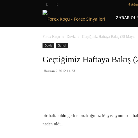
4 Ağus
Forex
ZARAR OLA
Koçu
Forex Koçu
Doviz
Geçtiğimiz Haftaya Bakış (28 Mayıs –
Doviz
Genel
Geçtiğimiz Haftaya Bakış (
Haziran 2 2012 14:23
bir hafta oldu geride bıraktığımız Mayıs ayının son haf
neden oldu.