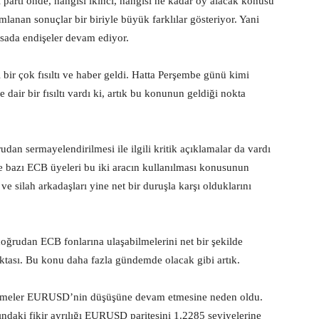
parti önde, hangisi ikinci, hangisi ne kadar oy alacak konusu
mlanan sonuçlar bir biriyle büyük farklılar gösteriyor. Yani
sada endişeler devam ediyor.
i bir çok fısıltı ve haber geldi. Hatta Perşembe günü kimi
dair bir fısıltı vardı ki, artık bu konunun geldiği nokta
dan sermayelendirilmesi ile ilgili kritik açıklamalar da vardı
 bazı ECB üyeleri bu iki aracın kullanılması konusunun
e silah arkadaşları yine net bir duruşla karşı olduklarını
doğrudan ECB fonlarına ulaşabilmelerini net bir şekilde
ktası. Bu konu daha fazla gündemde olacak gibi artık.
şmeler EURUSD’nin düşüşüne devam etmesine neden oldu.
sındaki fikir ayrılığı EURUSD paritesini 1.2285 seviyelerine