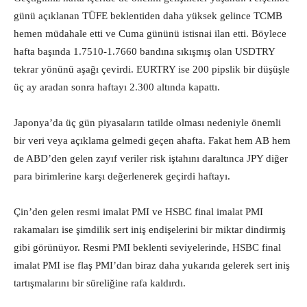
günü açıklanan TÜFE beklentiden daha yüksek gelince TCMB
hemen müdahale etti ve Cuma gününü istisnai ilan etti. Böylece
hafta başında 1.7510-1.7660 bandına sıkışmış olan USDTRY
tekrar yönünü aşağı çevirdi. EURTRY ise 200 pipslik bir düşüşle
üç ay aradan sonra haftayı 2.300 altında kapattı.
Japonya’da üç gün piyasaların tatilde olması nedeniyle önemli
bir veri veya açıklama gelmedi geçen ahafta. Fakat hem AB hem
de ABD’den gelen zayıf veriler risk iştahını daraltınca JPY diğer
para birimlerine karşı değerlenerek geçirdi haftayı.
Çin’den gelen resmi imalat PMI ve HSBC final imalat PMI
rakamaları ise şimdilik sert iniş endişelerini bir miktar dindirmiş
gibi görünüyor. Resmi PMI beklenti seviyelerinde, HSBC final
imalat PMI ise flaş PMI’dan biraz daha yukarıda gelerek sert iniş
tartışmalarını bir süreliğine rafa kaldırdı.