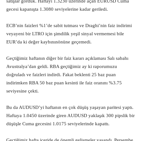
satışlar gördük. Haftayı 1.3230 üzerinde açan EURUSD Cuma
gecesi kapanışta 1.3080 seviyelerine kadar geriledi.
ECB’nin faizleri %1’de sabit tutması ve Draghi’nin faiz indirimi
veyayeni bir LTRO için şimdilik yeşil sinyal vermemesi bile
EUR’da ki değer kaybınınönüne geçemedi.
Geçtiğimiz haftanın diğer bir faiz kararı açıklaması Salı sabahı
Avustralya’dan geldi. RBA geçtiğimiz ay ki raporumuzu
doğruladı ve faizleri indirdi. Fakat beklenti 25 baz puan
indirimken RBA 50 baz puan kesinti ile faiz oranını %3.75
seviyesine çekti.
Bu da AUDUSD’yi haftanın en çok düşüş yaşayan paritesi yaptı.
Haftaya 1.0450 üzerinde giren AUDUSD yaklaşık 300 pipslik bir
düşüşle Cuma gecesini 1.0175 seviyelerinde kapattı.
Geçtiğimiz hafta içeride de önemli gelişmeler yaşandı. Perşembe