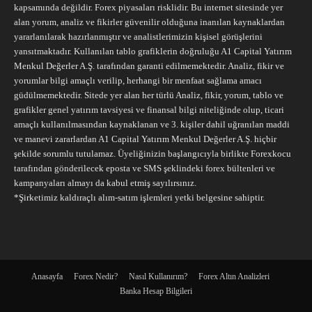
kapsamında değildir. Forex piyasaları risklidir. Bu internet sitesinde yer
alan yorum, analiz ve fikirler güvenilir olduğuna inanılan kaynaklardan
yararlanılarak hazırlanmıştır ve analistlerimizin kişisel görüşlerini
yansıtmaktadır. Kullanılan tablo grafiklerin doğruluğu A1 Capital Yatırım
Menkul Değerler A.Ş. tarafından garanti edilmemektedir. Analiz, fikir ve
yorumlar bilgi amaçlı verilip, herhangi bir menfaat sağlama amacı
güdülmemektedir. Sitede yer alan her türlü Analiz, fikir, yorum, tablo ve
grafikler genel yatırım tavsiyesi ve finansal bilgi niteliğinde olup, ticari
amaçlı kullanılmasından kaynaklanan ve 3. kişiler dahil uğranılan maddi
ve manevi zararlardan A1 Capital Yatırım Menkul Değerler A.Ş. hiçbir
şekilde sorumlu tutulamaz. Üyeliğinizin başlangıcıyla birlikte Forexkocu
tarafından gönderilecek eposta ve SMS şeklindeki forex bültenleri ve
kampanyaları almayı da kabul etmiş sayılırsınız.
*Şirketimiz kaldıraçlı alım-satım işlemleri yetki belgesine sahiptir.
Anasayfa
Forex Nedir?
Nasıl Kullanırım?
Forex Altın Analizleri
Banka Hesap Bilgileri