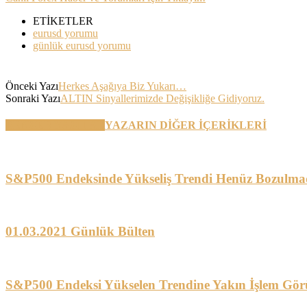
ETİKETLER
eurusd yorumu
günlük eurusd yorumu
Önceki Yazı
Herkes Aşağıya Biz Yukarı…
Sonraki Yazı
ALTIN Sinyallerimizde Değişikliğe Gidiyoruz.
BENZER YAZILAR
YAZARIN DİĞER İÇERİKLERİ
S&P500 Endeksinde Yükseliş Trendi Henüz Bozulma
01.03.2021 Günlük Bülten
S&P500 Endeksi Yükselen Trendine Yakın İşlem Gör