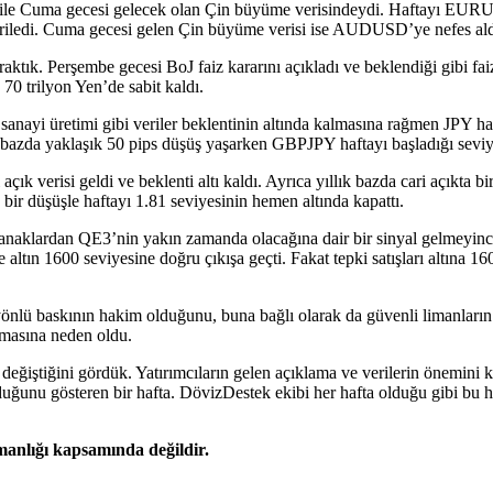
i ile Cuma gecesi gelecek olan Çin büyüme verisindeydi. Haftayı E
 geriledi. Cuma gecesi gelen Çin büyüme verisi ise AUDUSD’ye nefes aldır
ıraktık. Perşembe gecesi BoJ faiz kararını açıkladı ve beklendiği gibi fa
70 trilyon Yen’de sabit kaldı.
e sanayi üretimi gibi veriler beklentinin altında kalmasına rağmen JPY h
zda yaklaşık 50 pips düşüş yaşarken GBPJPY haftayı başladığı seviye
 açık verisi geldi ve beklenti altı kaldı. Ayrıca yıllık bazda cari açıkt
ir düşüşle haftayı 1.81 seviyesinin hemen altında kapattı.
naklardan QE3’nin yakın zamanda olacağına dair bir sinyal gelmeyince 
ltın 1600 seviyesine doğru çıkışa geçti. Fakat tepki satışları altına 160
yönlü baskının hakim olduğunu, buna bağlı olarak da güvenli limanları
nmasına neden oldu.
değiştiğini gördük. Yatırımcıların gelen açıklama ve verilerin önemini k
unu gösteren bir hafta. DövizDestek ekibi her hafta olduğu gibi bu haf
şmanlığı kapsamında değildir.