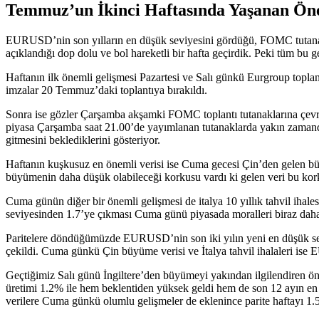
Temmuz’un İkinci Haftasında Yaşanan Önem
EURUSD’nin son yılların en düşük seviyesini gördüğü, FOMC tutanakla
açıklandığı dop dolu ve bol hareketli bir hafta geçirdik. Peki tüm bu g
Haftanın ilk önemli gelişmesi Pazartesi ve Salı günkü Eurgroup toplant
imzalar 20 Temmuz’daki toplantıya bırakıldı.
Sonra ise gözler Çarşamba akşamki FOMC toplantı tutanaklarına çevril
piyasa Çarşamba saat 21.00’de yayımlanan tutanaklarda yakın zamand
gitmesini beklediklerini gösteriyor.
Haftanın kuşkusuz en önemli verisi ise Cuma gecesi Çin’den gelen büy
büyümenin daha düşük olabileceği korkusu vardı ki gelen veri bu korku
Cuma günün diğer bir önemli gelişmesi de italya 10 yıllık tahvil ihale
seviyesinden 1.7’ye çıkması Cuma günü piyasada moralleri biraz daha 
Paritelere döndüğümüzde EURUSD’nin son iki yılın yeni en düşük sev
çekildi. Cuma günkü Çin büyüme verisi ve İtalya tahvil ihalaleri ise E
Geçtiğimiz Salı günü İngiltere’den büyümeyi yakından ilgilendiren ö
üretimi 1.2% ile hem beklentiden yüksek geldi hem de son 12 ayın en 
verilere Cuma günkü olumlu gelişmeler de eklenince parite haftayı 1.5