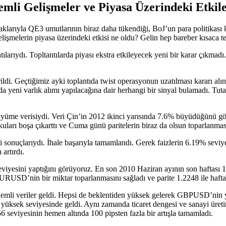
li Gelişmeler ve Piyasa Üzerindeki Etkile
rıyla QE3 umutlarının biraz daha tükendiği, BoJ’un para politikası ka
elişmelerin piyasa üzerindeki etkisi ne oldu? Gelin hep bareber kısaca te
ılarıydı. Topltantılarda piyası ekstra etkileyecek yeni bir karar çıkmad
di. Geçtiğimiz ayki toplantıda twist operasyonun uzatılması kararı alı
a yeni varlık alımı yapılacağına dair herhangi bir sinyal bulamadı. T
üme verisiydi. Veri Çin’in 2012 ikinci yarısında 7.6% büyüdüğünü göste
ları boşa çıkarttı ve Cuma günü paritelerin biraz da olsun toparlanması
si sonuçlarıydı. İhale başarıyla tamamlandı. Gerek faizlerin 6.19% sevi
artırdı.
iyesini yaptığını görüyoruz. En son 2010 Haziran ayının son haftası 1
URUSD’nin bir miktar toparlanmasını sağladı ve parite 1.2248 ile haftay
nemli veriler geldi. Hepsi de beklentiden yüksek gelerek GBPUSD’nin y
yüksek seviyesinde geldi. Aynı zamanda ticaret dengesi ve sanayi üreti
6 seviyesinin hemen altında 100 pipsten fazla bir artışla tamamladı.