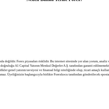
a değildir. Forex piyasaları risklidir. Bu internet sitesinde yer alan yorum, analiz
in doğruluğu A1 Capital Yatırım Menkul Değerler A.Ş. tarafından garanti edilmemekte
afikler genel yatırım tavsiyesi ve finansal bilgi niteliğinde olup, ticari amaçlı ku
lamaz. Üyeliğinizin başlangıcıyla birlikte Forexkocu tarafından gönderilecek epost