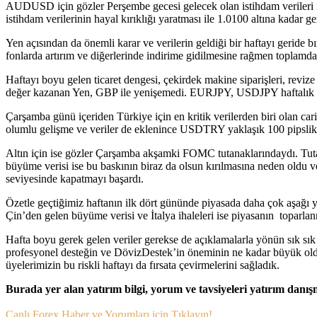
AUDUSD için gözler Perşembe gecesi gelecek olan istihdam veriler
istihdam verilerinin hayal kırıklığı yaratması ile 1.0100 altına kadar
Yen açısından da önemli karar ve verilerin geldiği bir haftayı geride b
fonlarda artırım ve diğerlerinde indirime gidilmesine rağmen toplamda 
Haftayı boyu gelen ticaret dengesi, çekirdek makine siparişleri, reviz
değer kazanan Yen, GBP ile yenişemedi. EURJPY, USDJPY haftalık ba
Çarşamba günü içeriden Türkiye için en kritik verilerden biri olan cari
olumlu gelişme ve veriler de eklenince USDTRY yaklaşık 100 pipslik b
Altın için ise gözler Çarşamba akşamki FOMC tutanaklarındaydı. Tuta
büyüme verisi ise bu baskının biraz da olsun kırılmasına neden oldu ve a
seviyesinde kapatmayı başardı.
Özetle geçtiğimiz haftanın ilk dört gününde piyasada daha çok aşağı 
Çin’den gelen büyüme verisi ve İtalya ihaleleri ise piyasanın toparla
Hafta boyu gerek gelen veriler gerekse de açıklamalarla yönün sık sık 
profesyonel desteğin ve DövizDestek’in öneminin ne kadar büyük olduğ
üyelerimizin bu riskli haftayı da fırsata çevirmelerini sağladık.
Burada yer alan yatırım bilgi, yorum ve tavsiyeleri yatırım danı
Canlı Forex Haber ve Yorumları için Tıklayın!