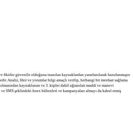
 ve fikirler güvenilir olduğuna inanılan kaynaklardan yararlanılarak hazırlanmıştır
dir. Analiz, fikir ve yorumlar bilgi amaçlı verilip, herhangi bir menfaat sağlama
llanılmasından kaynaklanan ve 3. kişiler dahil uğranılan maddi ve manevi
a ve SMS şeklindeki forex bültenleri ve kampanyaları almayı da kabul etmiş