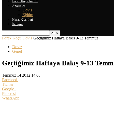
Forex Koçu Nedir?
Analizler
Doviz
Eğitim
Hesap Çeşitleri
İletişim
Forex Koçu
Doviz
Geçtiğimiz Haftaya Bakış 9-13 Temmuz
Doviz
Genel
Geçtiğimiz Haftaya Bakış 9-13 Temm
Temmuz 14 2012 14:08
Facebook
Twitter
Google+
Pinterest
WhatsApp