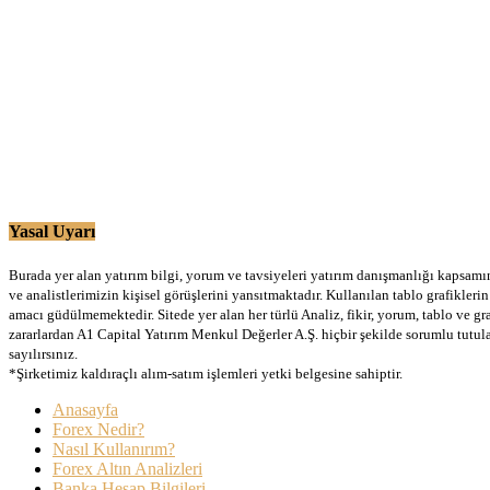
Yasal Uyarı
Burada yer alan yatırım bilgi, yorum ve tavsiyeleri yatırım danışmanlığı kapsamınd
ve analistlerimizin kişisel görüşlerini yansıtmaktadır. Kullanılan tablo grafikler
amacı güdülmemektedir. Sitede yer alan her türlü Analiz, fikir, yorum, tablo ve gr
zararlardan A1 Capital Yatırım Menkul Değerler A.Ş. hiçbir şekilde sorumlu tutu
sayılırsınız.
*Şirketimiz kaldıraçlı alım-satım işlemleri yetki belgesine sahiptir.
Anasayfa
Forex Nedir?
Nasıl Kullanırım?
Forex Altın Analizleri
Banka Hesap Bilgileri