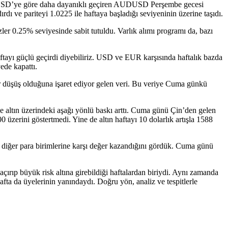
URUSD’ye göre daha dayanıklı geçiren AUDUSD Perşembe gecesi
dı ve pariteyi 1.0225 ile haftaya başladığı seviyeninin üzerine taşıdı.
izler 0.25% seviyesinde sabit tutuldu. Varlık alımı programı da, bazı
aftayı güçlü geçirdi diyebiliriz. USD ve EUR karşısında haftalık bazda
de kapattı.
a bir düşüş olduğuna işaret ediyor gelen veri. Bu veriye Cuma günkü
altın üzerindeki aşağı yönlü baskı arttı. Cuma günü Çin’den gelen
0 üzerini göstertmedi. Yine de altın haftayı 10 dolarlık artışla 1588
n diğer para birimlerine karşı değer kazandığını gördük. Cuma günü
açırıp büyük risk altına girebildiği haftalardan biriydi. Aynı zamanda
ta da üyelerinin yanındaydı. Doğru yön, analiz ve tespitlerle