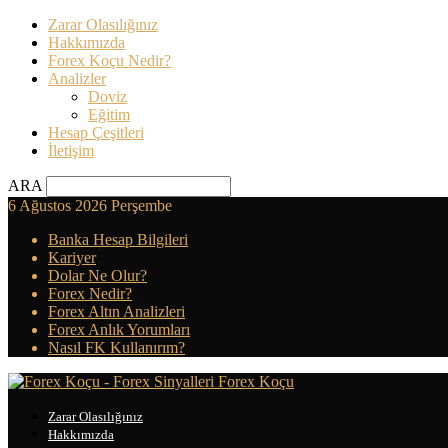
Zarar Olasılığınız
Hakkımızda
Forex Koçu Nedir?
Analizler
Doviz
Eğitim
Hesap Çeşitleri
İletişim
ARA
6 Ağustos 2026 Perşembe
Banka Hesap Bilgileri
Kariyer
Dolar Ne Olur?
Forex Nedir?
Forex Altın Analizleri
Forex Anlık Yorumları
Nasıl FK Kullanırım?
Forex Koçu
Zarar Olasılığınız
Hakkımızda