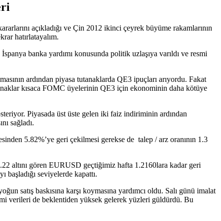
ri
rarlarını açıkladığı ve Çin 2012 ikinci çeyrek büyüme rakamlarının
krar hatırlatayalım.
ı. İspanya banka yardımı konusunda politik uzlaşıya varıldı ve resmi
nmasının ardından piyasa tutanaklarda QE3 ipuçları arıyordu. Fakat
utanaklar kısaca FOMC üyelerinin QE3 için ekonominin daha kötüye
riyor. Piyasada üst üste gelen iki faiz indiriminin ardından
nı sağladı.
yesinden 5.82%’ye geri çekilmesi gerekse de talep / arz oranının 1.3
.22 altını gören EURUSD geçtiğimiz hafta 1.2160lara kadar geri
ı başladığı seviyelerde kapattı.
oğun satış baskısına karşı koymasına yardımcı oldu. Salı günü imalat
mi verileri de beklentiden yüksek gelerek yüzleri güldürdü. Bu