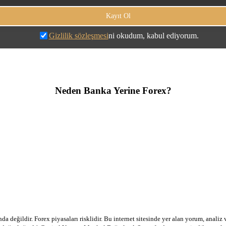
Gizlilik sözleşmesi
ni okudum, kabul ediyorum.
Neden Banka Yerine Forex?
a değildir. Forex piyasaları risklidir. Bu internet sitesinde yer alan yorum, analiz