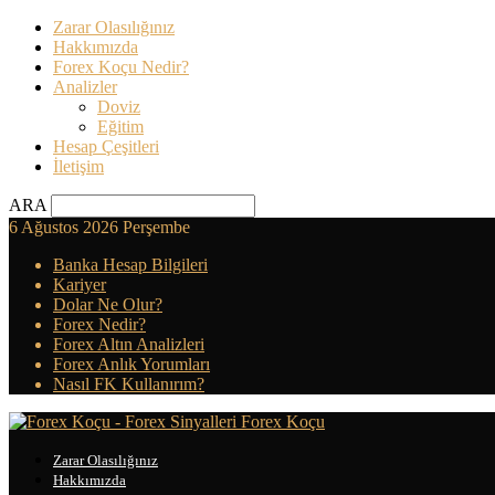
Zarar Olasılığınız
Hakkımızda
Forex Koçu Nedir?
Analizler
Doviz
Eğitim
Hesap Çeşitleri
İletişim
ARA
6 Ağustos 2026 Perşembe
Banka Hesap Bilgileri
Kariyer
Dolar Ne Olur?
Forex Nedir?
Forex Altın Analizleri
Forex Anlık Yorumları
Nasıl FK Kullanırım?
Forex Koçu
Zarar Olasılığınız
Hakkımızda