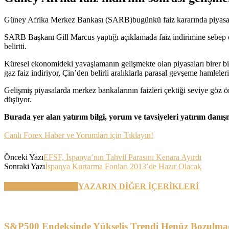
Güney Afrika Merkez Bankası (SARB)bugünkü faiz kararında piyasanın 
SARB Başkanı Gill Marcus yaptığı açıklamada faiz indirimine sebep o
belirtti.
Küresel ekonomideki yavaşlamanın gelişmekte olan piyasaları birer bir
gaz faiz indiriyor, Çin’den belirli aralıklarla parasal gevşeme hamlele
Gelişmiş piyasalarda merkez bankalarının faizleri çektiği seviye göz 
düşüyor.
Burada yer alan yatırım bilgi, yorum ve tavsiyeleri yatırım danı
Canlı Forex Haber ve Yorumları için Tıklayın!
Önceki Yazı
EFSF, İspanya’nın Tahvil Parasını Kenara Ayırdı
Sonraki Yazı
İspanya Kurtarma Fonları 2013’de Hazır Olacak
BENZER YAZILAR
YAZARIN DİĞER İÇERİKLERİ
S&P500 Endeksinde Yükseliş Trendi Henüz Bozulma