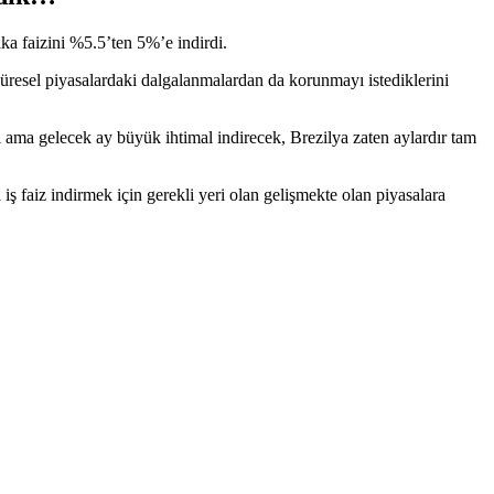
a faizini %5.5’ten 5%’e indirdi.
resel piyasalardaki dalgalanmalardan da korunmayı istediklerini
 ama gelecek ay büyük ihtimal indirecek, Brezilya zaten aylardır tam
ş faiz indirmek için gerekli yeri olan gelişmekte olan piyasalara