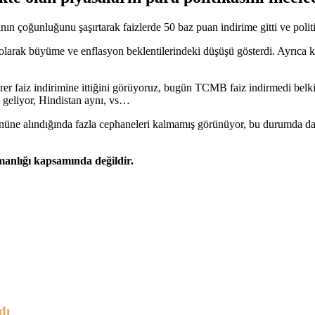
çoğunluğunu şaşırtarak faizlerde 50 baz puan indirime gitti ve politik
larak büyüme ve enflasyon beklentilerindeki düşüşü gösterdi. Ayrıca kü
er faiz indirimine ittiğini görüyoruz, bugün TCMB faiz indirmedi belki
ri geliyor, Hindistan aynı, vs…
önüne alındığında fazla cephaneleri kalmamış görünüyor, bu durumda da i
şmanlığı kapsamında değildir.
dı