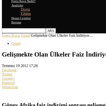
Forex Koçu Nedir?
Analizler
Doviz
Eğitim
Hesap Çeşitleri
İletişim
Forex Koçu
Genel
Gelişmekte Olan Ülkeler Faiz İndiriyor…
Genel
Gelişmekte Olan Ülkeler Faiz İndiri
Temmuz 19 2012 17:28
Facebook
Twitter
Google+
Pinterest
WhatsApp
Güney Afrika faiz indirimi sonrası gelişme