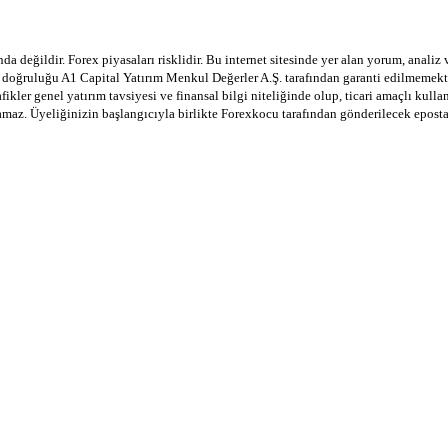
a değildir. Forex piyasaları risklidir. Bu internet sitesinde yer alan yorum, analiz
in doğruluğu A1 Capital Yatırım Menkul Değerler A.Ş. tarafından garanti edilmemekte
afikler genel yatırım tavsiyesi ve finansal bilgi niteliğinde olup, ticari amaçlı ku
lamaz. Üyeliğinizin başlangıcıyla birlikte Forexkocu tarafından gönderilecek epost