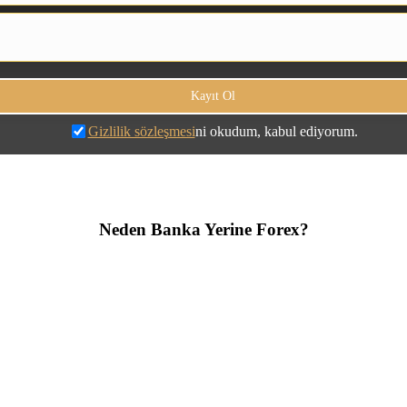
Gizlilik sözleşmesi
ni okudum, kabul ediyorum.
Neden Banka Yerine Forex?