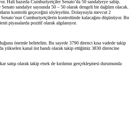
ıyor. Hali hazırda Cumhuriyetçiler Senato’da 50 sandalyeye sahip.
Senato sandalye sayısında 50 – 50 olarak dengeli bir dağılım olacak.
arın kontrolü geçeceğini söyleyelim. Dolayısıyla mevcut 2
uk Senato’nun Cumhuriyetçilerin kontrolünde kalacağını düşünüyor. Bu
nti piyasalarda pozitif olarak algılanıyor.
lduğunu önemle belirtelim. Bu sayede 3790 direnci kısa vadede takip
a yükselen kanal üst bandı olarak takip ettiğimiz 3830 direncine
kar satışı olarak takip etsek de kırılımın gerçekleşmesi durumunda