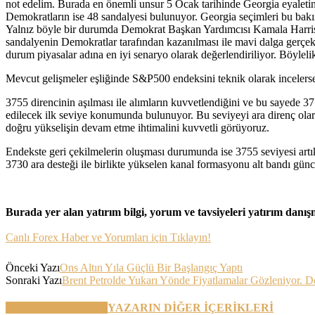
not edelim. Burada en önemli unsur 5 Ocak tarihinde Georgia eyaletind
Demokratların ise 48 sandalyesi bulunuyor. Georgia seçimleri bu bak
Yalnız böyle bir durumda Demokrat Başkan Yardımcısı Kamala Harris’
sandalyenin Demokratlar tarafından kazanılması ile mavi dalga gerçe
durum piyasalar adına en iyi senaryo olarak değerlendiriliyor. Böylelik
Mevcut gelişmeler eşliğinde S&P500 endeksini teknik olarak incelers
3755 direncinin aşılması ile alımların kuvvetlendiğini ve bu sayede 
edilecek ilk seviye konumunda bulunuyor. Bu seviyeyi ara direnç olar
doğru yükselişin devam etme ihtimalini kuvvetli görüyoruz.
Endekste geri çekilmelerin oluşması durumunda ise 3755 seviyesi artık
3730 ara desteği ile birlikte yükselen kanal formasyonu alt bandı gün
Burada yer alan yatırım bilgi, yorum ve tavsiyeleri yatırım danı
Canlı Forex Haber ve Yorumları için Tıklayın!
Önceki Yazı
Ons Altın Yıla Güçlü Bir Başlangıç Yaptı
Sonraki Yazı
Brent Petrolde Yukarı Yönde Fiyatlamalar Gözleniyor. 
BENZER YAZILAR
YAZARIN DİĞER İÇERİKLERİ