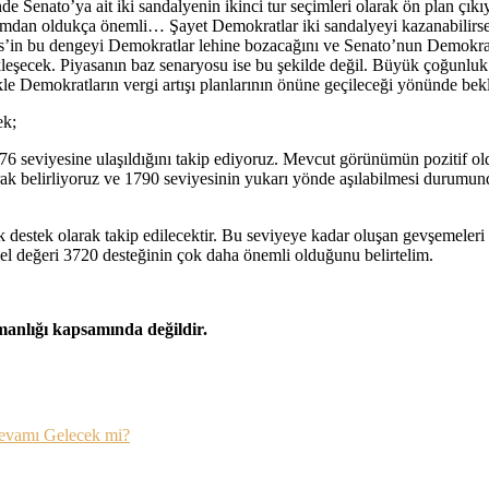
e Senato’ya ait iki sandalyenin ikinci tur seçimleri olarak ön plan çık
ımdan oldukça önemli… Şayet Demokratlar iki sandalyeyi kazanabilirse 
in bu dengeyi Demokratlar lehine bozacağını ve Senato’nun Demokratl
kleşecek. Piyasanın baz senaryosu ise bu şekilde değil. Büyük çoğunl
le Demokratların vergi artışı planlarının önüne geçileceği yönünde bekle
ek;
3776 seviyesine ulaşıldığını takip ediyoruz. Mevcut görünümün pozitif o
ak belirliyoruz ve 1790 seviyesinin yukarı yönde aşılabilmesi durumund
 destek olarak takip edilecektir. Bu seviyeye kadar oluşan gevşemeleri 
cel değeri 3720 desteğinin çok daha önemli olduğunu belirtelim.
şmanlığı kapsamında değildir.
Devamı Gelecek mi?