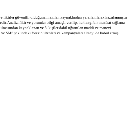
 ve fikirler güvenilir olduğuna inanılan kaynaklardan yararlanılarak hazırlanmıştır
dir. Analiz, fikir ve yorumlar bilgi amaçlı verilip, herhangi bir menfaat sağlama
llanılmasından kaynaklanan ve 3. kişiler dahil uğranılan maddi ve manevi
a ve SMS şeklindeki forex bültenleri ve kampanyaları almayı da kabul etmiş