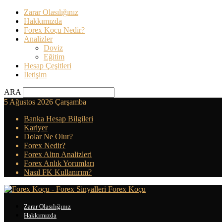
Zarar Olasılığınız
Hakkımızda
Forex Koçu Nedir?
Analizler
Doviz
Eğitim
Hesap Çeşitleri
İletişim
ARA
5 Ağustos 2026 Çarşamba
Banka Hesap Bilgileri
Kariyer
Dolar Ne Olur?
Forex Nedir?
Forex Altın Analizleri
Forex Anlık Yorumları
Nasıl FK Kullanırım?
Forex Koçu
Zarar Olasılığınız
Hakkımızda