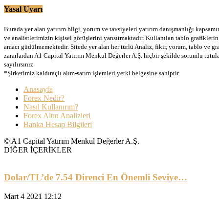
Yasal Uyarı
Burada yer alan yatırım bilgi, yorum ve tavsiyeleri yatırım danışmanlığı kapsamınd
ve analistlerimizin kişisel görüşlerini yansıtmaktadır. Kullanılan tablo grafikler
amacı güdülmemektedir. Sitede yer alan her türlü Analiz, fikir, yorum, tablo ve gr
zararlardan A1 Capital Yatırım Menkul Değerler A.Ş. hiçbir şekilde sorumlu tutu
sayılırsınız.
*Şirketimiz kaldıraçlı alım-satım işlemleri yetki belgesine sahiptir.
Anasayfa
Forex Nedir?
Nasıl Kullanırım?
Forex Altın Analizleri
Banka Hesap Bilgileri
© A1 Capital Yatırım Menkul Değerler A.Ş.
DİĞER İÇERİKLER
Dolar/TL’de 7.54 Direnci En Önemli Seviye…
Mart 4 2021 12:12