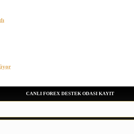
dı
üyor
CANLI FOREX DESTEK ODASI KAYIT