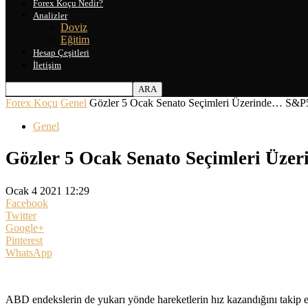
Forex Koçu Nedir?
Analizler
Doviz
Eğitim
Hesap Çeşitleri
İletişim
Forex Koçu
Genel
Gözler 5 Ocak Senato Seçimleri Üzerinde… S&
Genel
Gözler 5 Ocak Senato Seçimleri Üz
Ocak 4 2021 12:29
Facebook
Twitter
Google+
Pinterest
WhatsApp
ABD endekslerin de yukarı yönde hareketlerin hız kazandığını takip ed