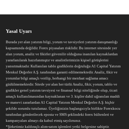
Yasal Uyarı
Burada yer alan yatırım bilgi, yorum ve tavsiyeleri yatırım danışmanlığı
kapsamında değildir. Forex piyasaları risklidir. Bu internet sitesinde yer
alan yorum, analiz ve fikirler güvenilir olduğuna inanılan kaynaklardan
yararlanılarak hazırlanmıştır ve analistlerimizin kişisel görüşlerini
yansıtmaktadır. Kullanılan tablo grafiklerin doğruluğu A1 Capital Yatırım
Menkul Değerler A.Ş. tarafından garanti edilmemektedir. Analiz, fikir ve
yorumlar bilgi amaçlı verilip, herhangi bir menfaat sağlama amacı
güdülmemektedir. Sitede yer alan her türlü Analiz, fikir, yorum, tablo ve
grafikler genel yatırım tavsiyesi ve finansal bilgi niteliğinde olup, ticari
amaçlı kullanılmasından kaynaklanan ve 3. kişiler dahil uğranılan maddi
ve manevi zararlardan A1 Capital Yatırım Menkul Değerler A.Ş. hiçbir
şekilde sorumlu tutulamaz. Üyeliğinizin başlangıcıyla birlikte Forexkocu
tarafından gönderilecek eposta ve SMS şeklindeki forex bültenleri ve
kampanyaları almayı da kabul etmiş sayılırsınız.
*Şirketimiz kaldıraçlı alım-satım işlemleri yetki belgesine sahiptir.