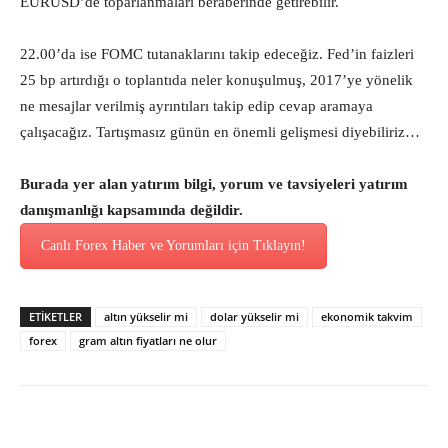
EURUSD’de toparlanmaları beraberinde getirebilir.
22.00’da ise FOMC tutanaklarını takip edeceğiz. Fed’in faizleri
25 bp artırdığı o toplantıda neler konuşulmuş, 2017’ye yönelik
ne mesajlar verilmiş ayrıntıları takip edip cevap aramaya
çalışacağız. Tartışmasız günün en önemli gelişmesi diyebiliriz…
Burada yer alan yatırım bilgi, yorum ve tavsiyeleri yatırım
danışmanlığı kapsamında değildir.
Canlı Forex Haber ve Yorumları için Tıklayın!
ETİKETLER
altın yükselir mi
dolar yükselir mi
ekonomik takvim
forex
gram altın fiyatları ne olur