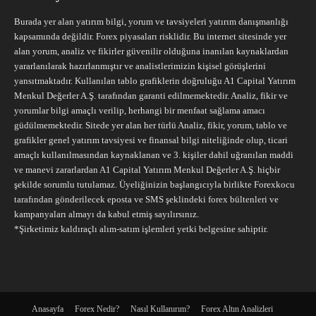
Burada yer alan yatırım bilgi, yorum ve tavsiyeleri yatırım danışmanlığı
kapsamında değildir. Forex piyasaları risklidir. Bu internet sitesinde yer
alan yorum, analiz ve fikirler güvenilir olduğuna inanılan kaynaklardan
yararlanılarak hazırlanmıştır ve analistlerimizin kişisel görüşlerini
yansıtmaktadır. Kullanılan tablo grafiklerin doğruluğu A1 Capital Yatırım
Menkul Değerler A.Ş. tarafından garanti edilmemektedir. Analiz, fikir ve
yorumlar bilgi amaçlı verilip, herhangi bir menfaat sağlama amacı
güdülmemektedir. Sitede yer alan her türlü Analiz, fikir, yorum, tablo ve
grafikler genel yatırım tavsiyesi ve finansal bilgi niteliğinde olup, ticari
amaçlı kullanılmasından kaynaklanan ve 3. kişiler dahil uğranılan maddi
ve manevi zararlardan A1 Capital Yatırım Menkul Değerler A.Ş. hiçbir
şekilde sorumlu tutulamaz. Üyeliğinizin başlangıcıyla birlikte Forexkocu
tarafından gönderilecek eposta ve SMS şeklindeki forex bültenleri ve
kampanyaları almayı da kabul etmiş sayılırsınız.
*Şirketimiz kaldıraçlı alım-satım işlemleri yetki belgesine sahiptir.
Anasayfa
Forex Nedir?
Nasıl Kullanırım?
Forex Altın Analizleri