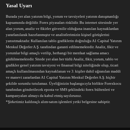
Yasal Uyarı
Burada yer alan yatırım bilgi, yorum ve tavsiyeleri yatırım danışmanlığı
kapsamında değildir. Forex piyasaları risklidir. Bu internet sitesinde yer
alan yorum, analiz ve fikirler güvenilir olduğuna inanılan kaynaklardan
yararlanılarak hazırlanmıştır ve analistlerimizin kişisel görüşlerini
yansıtmaktadır. Kullanılan tablo grafiklerin doğruluğu A1 Capital Yatırım
Menkul Değerler A.Ş. tarafından garanti edilmemektedir. Analiz, fikir ve
yorumlar bilgi amaçlı verilip, herhangi bir menfaat sağlama amacı
güdülmemektedir. Sitede yer alan her türlü Analiz, fikir, yorum, tablo ve
grafikler genel yatırım tavsiyesi ve finansal bilgi niteliğinde olup, ticari
amaçlı kullanılmasından kaynaklanan ve 3. kişiler dahil uğranılan maddi
ve manevi zararlardan A1 Capital Yatırım Menkul Değerler A.Ş. hiçbir
şekilde sorumlu tutulamaz. Üyeliğinizin başlangıcıyla birlikte Forexkocu
tarafından gönderilecek eposta ve SMS şeklindeki forex bültenleri ve
kampanyaları almayı da kabul etmiş sayılırsınız.
*Şirketimiz kaldıraçlı alım-satım işlemleri yetki belgesine sahiptir.