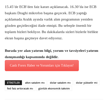
15.45’de ECB’den faiz kararı açıklanacak. 16.30’da ise ECB
başkanı Draghi mikrofon başına geçecek. ECB yaptığı
açıklamada Aralık ayında varlık alım programının yeniden
gözden geçirileceğini ifade etmişti. Bu sebeple önemli bir
toplantı bizleri bekliyor. Bu dakikalarda sizleri bizlerle birlikte
ekran başına geçmeye davet ediyoruz.
Burada yer alan yatırım bilgi, yorum ve tavsiyeleri yatırım
danışmanlığı kapsamında değildir.
Canlı Forex Haber ve Yorumları için Tıklayın!
ETİKETLER
altın satalım mı
dolar satalım mı
dolar yükselir mi
fed faiz arttıracak mı
günlük ekonomik takvim