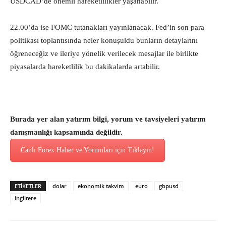
USDCAD’de önemli hareketlilikler yaşanabilir.
22.00’da ise FOMC tutanakları yayınlanacak. Fed’in son para
politikası toplantısında neler konuşuldu bunların detaylarını
öğreneceğiz ve ileriye yönelik verilecek mesajlar ile birlikte
piyasalarda hareketlilik bu dakikalarda artabilir.
Burada yer alan yatırım bilgi, yorum ve tavsiyeleri yatırım
danışmanlığı kapsamında değildir.
Canlı Forex Haber ve Yorumları için Tıklayın!
ETİKETLER
dolar
ekonomik takvim
euro
gbpusd
ingiltere