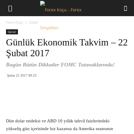
Forex
Forex Koçu
Genel
Koçu
Genel
Günlük Ekonomik Takvim – 22
Şubat 2017
Bugün Bütün Dikkatler FOMC Tutanaklarında!
Şubat 22 2017 09:23
Dün dolar endeksi ve ABD 10 yıllık tahvil faizlerindeki
yükseliş gün içerisinde hız kazansa da Amerika seansının