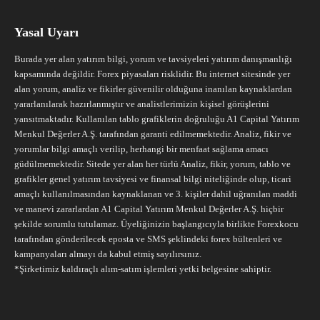
Yasal Uyarı
Burada yer alan yatırım bilgi, yorum ve tavsiyeleri yatırım danışmanlığı
kapsamında değildir. Forex piyasaları risklidir. Bu internet sitesinde yer
alan yorum, analiz ve fikirler güvenilir olduğuna inanılan kaynaklardan
yararlanılarak hazırlanmıştır ve analistlerimizin kişisel görüşlerini
yansıtmaktadır. Kullanılan tablo grafiklerin doğruluğu A1 Capital Yatırım
Menkul Değerler A.Ş. tarafından garanti edilmemektedir. Analiz, fikir ve
yorumlar bilgi amaçlı verilip, herhangi bir menfaat sağlama amacı
güdülmemektedir. Sitede yer alan her türlü Analiz, fikir, yorum, tablo ve
grafikler genel yatırım tavsiyesi ve finansal bilgi niteliğinde olup, ticari
amaçlı kullanılmasından kaynaklanan ve 3. kişiler dahil uğranılan maddi
ve manevi zararlardan A1 Capital Yatırım Menkul Değerler A.Ş. hiçbir
şekilde sorumlu tutulamaz. Üyeliğinizin başlangıcıyla birlikte Forexkocu
tarafından gönderilecek eposta ve SMS şeklindeki forex bültenleri ve
kampanyaları almayı da kabul etmiş sayılırsınız.
*Şirketimiz kaldıraçlı alım-satım işlemleri yetki belgesine sahiptir.