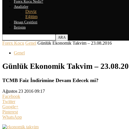
Forex Koçu Nedir?
Analizler
Doviz
Eğitim
Hesap Çeşitleri
İletişim
Forex Koçu
Genel
Günlük Ekonomik Takvim – 23.08.2016
Genel
Günlük Ekonomik Takvim – 23.08.2
TCMB Faiz İndirimine Devam Edecek mi?
Ağustos 23 2016 09:17
Facebook
Twitter
Google+
Pinterest
WhatsApp