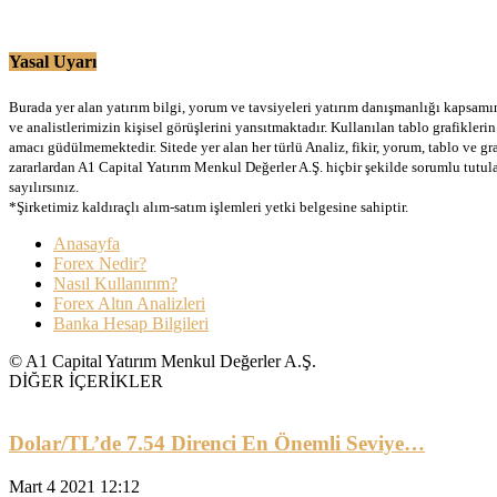
Yasal Uyarı
Burada yer alan yatırım bilgi, yorum ve tavsiyeleri yatırım danışmanlığı kapsamınd
ve analistlerimizin kişisel görüşlerini yansıtmaktadır. Kullanılan tablo grafikler
amacı güdülmemektedir. Sitede yer alan her türlü Analiz, fikir, yorum, tablo ve gr
zararlardan A1 Capital Yatırım Menkul Değerler A.Ş. hiçbir şekilde sorumlu tutu
sayılırsınız.
*Şirketimiz kaldıraçlı alım-satım işlemleri yetki belgesine sahiptir.
Anasayfa
Forex Nedir?
Nasıl Kullanırım?
Forex Altın Analizleri
Banka Hesap Bilgileri
© A1 Capital Yatırım Menkul Değerler A.Ş.
DİĞER İÇERİKLER
Dolar/TL’de 7.54 Direnci En Önemli Seviye…
Mart 4 2021 12:12