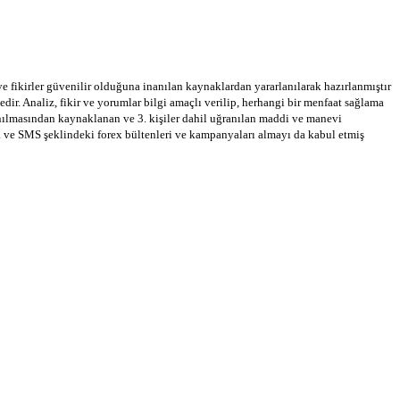
 ve fikirler güvenilir olduğuna inanılan kaynaklardan yararlanılarak hazırlanmıştır
dir. Analiz, fikir ve yorumlar bilgi amaçlı verilip, herhangi bir menfaat sağlama
llanılmasından kaynaklanan ve 3. kişiler dahil uğranılan maddi ve manevi
a ve SMS şeklindeki forex bültenleri ve kampanyaları almayı da kabul etmiş