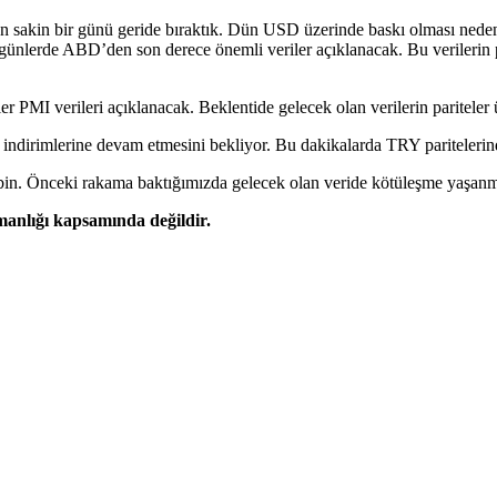
an sakin bir günü geride bıraktık. Dün USD üzerinde baskı olması ned
lerde ABD’den son derece önemli veriler açıklanacak. Bu verilerin pa
 PMI verileri açıklanacak. Beklentide gelecek olan verilerin pariteler üze
indirimlerine devam etmesini bekliyor. Bu dakikalarda TRY paritelerind
bin. Önceki rakama baktığımızda gelecek olan veride kötüleşme yaşanması
şmanlığı kapsamında değildir.