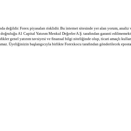
a değildir. Forex piyasaları risklidir. Bu internet sitesinde yer alan yorum, analiz
in doğruluğu A1 Capital Yatırım Menkul Değerler A.Ş. tarafından garanti edilmemekte
afikler genel yatırım tavsiyesi ve finansal bilgi niteliğinde olup, ticari amaçlı ku
lamaz. Üyeliğinizin başlangıcıyla birlikte Forexkocu tarafından gönderilecek epost