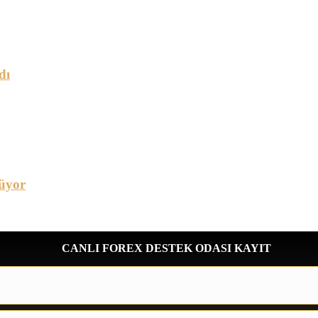
dı
üyor
CANLI FOREX DESTEK ODASI KAYIT