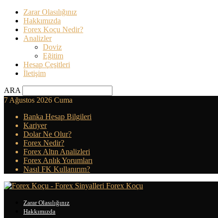
Zarar Olasılığınız
Hakkımızda
Forex Koçu Nedir?
Analizler
Doviz
Eğitim
Hesap Çeşitleri
İletişim
ARA
7 Ağustos 2026 Cuma
Banka Hesap Bilgileri
Kariyer
Dolar Ne Olur?
Forex Nedir?
Forex Altın Analizleri
Forex Anlık Yorumları
Nasıl FK Kullanırım?
Forex Koçu
Zarar Olasılığınız
Hakkımızda