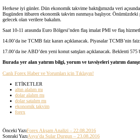
Herkese iyi günler. Dün ekonomik takvime baktığımızda veri açısınd
Bugünden itibaren ekonomik takvim ısınmaya başlıyor. Önümüzdeki gün
gelecek olan verilere bakalım.
Saat 10-11 arasında Euro Bölgesi’nden flaş imalat PMI ve flaş hizmetler
14.00’da ise TCMB faiz kararı açıklanacak. Piyasalar TCMB’nin faiz 
17.00’da ise ABD’den yeni konut satışları açıklanacak. Beklenti 575 
Burada yer alan yatırım bilgi, yorum ve tavsiyeleri yatırım danı
Canlı Forex Haber ve Yorumları için Tıklayın!
ETİKETLER
altın alalım mı
dolar alalım mı
dolar satalım mı
ekonomik takvim
forex
Önceki Yazı
Forex Akşam Analizi – 22.08.2016
Sonraki Yazı
Asya’da Sular Durgun – 23.08.2016