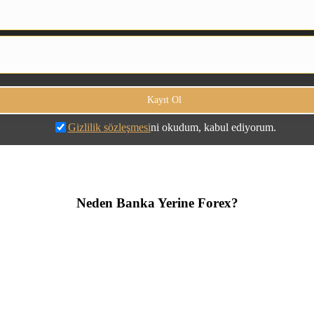
Gizlilik sözleşmesi
ni okudum, kabul ediyorum.
Neden Banka Yerine Forex?