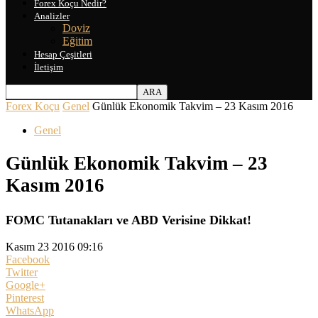
Forex Koçu Nedir?
Analizler
Doviz
Eğitim
Hesap Çeşitleri
İletişim
Forex Koçu
Genel
Günlük Ekonomik Takvim – 23 Kasım 2016
Genel
Günlük Ekonomik Takvim – 23
Kasım 2016
FOMC Tutanakları ve ABD Verisine Dikkat!
Kasım 23 2016 09:16
Facebook
Twitter
Google+
Pinterest
WhatsApp