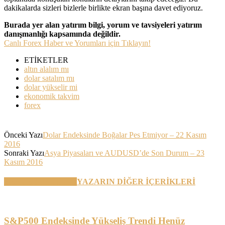
dakikalarda sizleri bizlerle birlikte ekran başına davet ediyoruz.
Burada yer alan yatırım bilgi, yorum ve tavsiyeleri yatırım
danışmanlığı kapsamında değildir.
Canlı Forex Haber ve Yorumları için Tıklayın!
ETİKETLER
altın alalım mı
dolar satalım mı
dolar yükselir mi
ekonomik takvim
forex
Önceki Yazı
Dolar Endeksinde Boğalar Pes Etmiyor – 22 Kasım
2016
Sonraki Yazı
Asya Piyasaları ve AUDUSD’de Son Durum – 23
Kasım 2016
BENZER YAZILAR
YAZARIN DİĞER İÇERİKLERİ
S&P500 Endeksinde Yükseliş Trendi Henüz