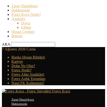
Zarar Olasılığınız
Hakkımızda
Forex Koçu Nedir?
Analizler
Doviz
Eğitim
Hesap Çeşitleri
İletişim
ARA
7 Ağustos 2026 Cuma
Banka Hesap Bilgileri
Kariyer
Dolar Ne Olur?
Forex Nedir?
Forex Altın Analizleri
Forex Anlık Yorumları
Nasıl FK Kullanırım?
Forex Koçu
Zarar Olasılığınız
Hakkımızda