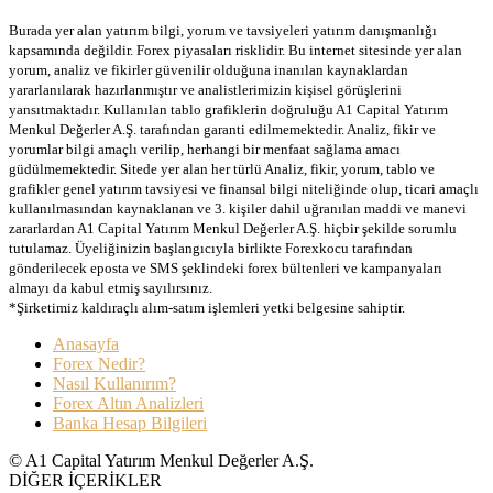
Burada yer alan yatırım bilgi, yorum ve tavsiyeleri yatırım danışmanlığı
kapsamında değildir. Forex piyasaları risklidir. Bu internet sitesinde yer alan
yorum, analiz ve fikirler güvenilir olduğuna inanılan kaynaklardan
yararlanılarak hazırlanmıştır ve analistlerimizin kişisel görüşlerini
yansıtmaktadır. Kullanılan tablo grafiklerin doğruluğu A1 Capital Yatırım
Menkul Değerler A.Ş. tarafından garanti edilmemektedir. Analiz, fikir ve
yorumlar bilgi amaçlı verilip, herhangi bir menfaat sağlama amacı
güdülmemektedir. Sitede yer alan her türlü Analiz, fikir, yorum, tablo ve
grafikler genel yatırım tavsiyesi ve finansal bilgi niteliğinde olup, ticari amaçlı
kullanılmasından kaynaklanan ve 3. kişiler dahil uğranılan maddi ve manevi
zararlardan A1 Capital Yatırım Menkul Değerler A.Ş. hiçbir şekilde sorumlu
tutulamaz. Üyeliğinizin başlangıcıyla birlikte Forexkocu tarafından
gönderilecek eposta ve SMS şeklindeki forex bültenleri ve kampanyaları
almayı da kabul etmiş sayılırsınız.
*Şirketimiz kaldıraçlı alım-satım işlemleri yetki belgesine sahiptir.
Anasayfa
Forex Nedir?
Nasıl Kullanırım?
Forex Altın Analizleri
Banka Hesap Bilgileri
© A1 Capital Yatırım Menkul Değerler A.Ş.
DİĞER İÇERİKLER