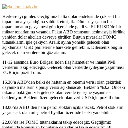
Herkese iyi günler. Geçtiğimiz hafta dolar endeksinde çok sert bir
toparlanma yaşandığına şahitlik etmiştik. Dün ise yaşanan bu
toparlanmanın gevşemesi gün içerisinde geldi ve EURUSD’de bir
miktar toparlanma yaşandı. Fakat ABD seansının açılmasıyla birlikte
yeniden dolar alıcıları devreye girdiler. Bugün piyasalar FOMC
tutanaklarını iple çekiyor. Aralık ayına yönelik gelecek olan
açıklamalar USD paritelerine harekete getirebilir. Dilerseniz bugün
gelecek olan verilere bir göz atalım.
11-12 arasında Euro Bölgesi’nden flaş hizmetler ve imalat PMI
verilerini takip edeceğiz. Gelecek olan verilerde iyileşme yaşanması
EUR için pozitif olur.
16.30’a ABD’den belki de haftanın en önemli verisi olan çekirdek
dayanıklı malların siparişi verisi açıklanacak. Beklenti %0.2. Önceki
rakama baktığımızda gelecek olan veride iyileşme yaşanması
bekleniyor. Beklenti üzeri gelecek olan veri USD için pozitif olur.
18.00’da ABD’den ham petrol stokları açıklanacak. Petrol stokların
yaşanacak olan artış petrol fiyatları üzerinde baskı yaratabilir.
22.00’da ise FOMC tutanaklarını takip edeceğiz. Geçtiğimiz
toplantıda konuşulan konuların detaylarını takip edeceğiz. Bu