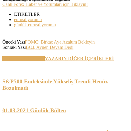
Canlı Forex Haber ve Yorumları için Tıklayın!
ETİKETLER
eurusd yorumu
günlük eurusd yorumu
Önceki Yazı
FOMC: Birkaç Aya Azaltım Bekleyin
Sonraki Yazı
BOJ, Aynen Devam Dedi
BENZER YAZILAR
YAZARIN DİĞER İÇERİKLERİ
S&P500 Endeksinde Yükseliş Trendi Henüz
Bozulmadı
01.03.2021 Günlük Bülten