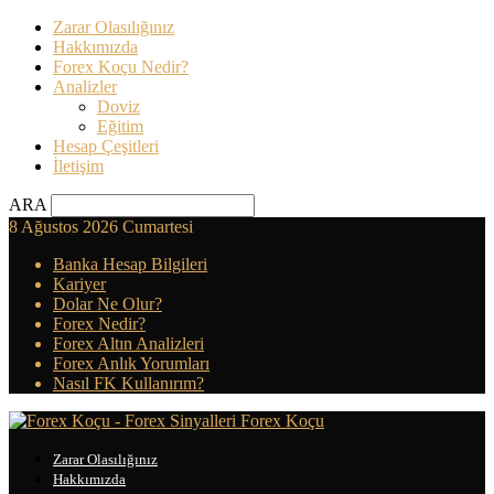
Zarar Olasılığınız
Hakkımızda
Forex Koçu Nedir?
Analizler
Doviz
Eğitim
Hesap Çeşitleri
İletişim
ARA
8 Ağustos 2026 Cumartesi
Banka Hesap Bilgileri
Kariyer
Dolar Ne Olur?
Forex Nedir?
Forex Altın Analizleri
Forex Anlık Yorumları
Nasıl FK Kullanırım?
Forex Koçu
Zarar Olasılığınız
Hakkımızda