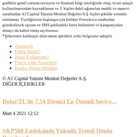
grafikler genel yatırım tavsiyesi ve finansal bilgi niteliğinde olup, ticari amaçlı
kullanılmasından kaynaklanan ve 3. kişiler dahil uğranılan maddi ve manevi
zararlardan A1 Capital Yatırım Menkul Değerler A.Ş. hiçbir şekilde sorumlu
tutulamaz. Üyeliğinizin başlangıcıyla birlikte Forexkocu tarafından
gönderilecek eposta ve SMS şeklindeki forex bültenleri ve kampanyaları
almayı da kabul etmiş sayılırsınız.
*Şirketimiz kaldıraçlı alım-satım işlemleri yetki belgesine sahiptir.
Anasayfa
Forex Nedir?
Nasıl Kullanırım?
Forex Altın Analizleri
Banka Hesap Bilgileri
© A1 Capital Yatırım Menkul Değerler A.Ş.
DİĞER İÇERİKLER
Dolar/TL’de 7.54 Direnci En Önemli Seviye…
Mart 4 2021 12:12
S&P500 Endeksinde Yükseliş Trendi Henüz