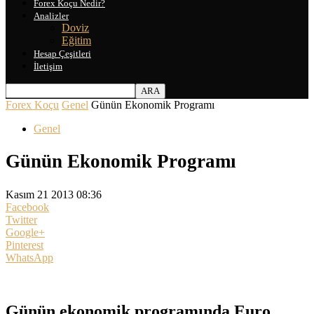
Forex Koçu Nedir?
Analizler
Doviz
Eğitim
Hesap Çeşitleri
İletişim
Forex Koçu
Genel
Günün Ekonomik Programı
Genel
Günün Ekonomik Programı
Kasım 21 2013 08:36
Facebook
Twitter
Google+
Pinterest
WhatsApp
Günün ekonomik programında Euro