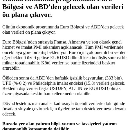
Bölgesi ve ABD’den gelecek olan verileri
ön plana çıkıyor.
Günün ekonomik programında Euro Bölgesi ve ABD’den gelecek
olan verileri ön plana çıkıyor.
Euro Bölgesi’nden sırasıyla Fransa, Almanya ve son olarak genel
hizmet ve imalat PMI rakamları açıklanacak. Tüm PMI verilerinde
önceki aya göre bir artış bekleniyor. Euro için çok önemli bu veriler
eğer beklenti üzeri gelirse EURUSD dünkü keskin düşüş sonrası bir
miktar toparlanabilir. Kötü veriler ise parite üzerindeki baskıyı
artırabilir.
Öğleden sonra da ABD’den haftalık işsizlik başvuruları (333 bin),
ÜFE (%-0,2) ve Philadelphia imalat endeksi (15.8) verileri gelecek.
Beklenti dışı veriler başta USDJPY, ALTIN ve EURUSD olmak
üzere piyasada keskin hareketlere neden olabilir.
DövizDestek uzman analist kadrosuyla önemli verilerle dolu günde
fırsatları sinyale çevirmek için üyelerine tam destek vermeye devam
edecek.
Burada yer alan yatırım bilgi, yorum ve tavsiyeleri yatırım
danışmanlığı kapsamında değildir.