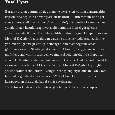
Yasal Uyarı
Burada yer alan yatırım bilgi, yorum ve tavsiyeleri yatırım danışmanlığı
kapsamında değildir. Forex piyasaları risklidir. Bu internet sitesinde yer
alan yorum, analiz ve fikirler güvenilir olduğuna inanılan kaynaklardan
yararlanılarak hazırlanmıştır ve analistlerimizin kişisel görüşlerini
yansıtmaktadır. Kullanılan tablo grafiklerin doğruluğu A1 Capital Yatırım
Menkul Değerler A.Ş. tarafından garanti edilmemektedir. Analiz, fikir ve
yorumlar bilgi amaçlı verilip, herhangi bir menfaat sağlama amacı
güdülmemektedir. Sitede yer alan her türlü Analiz, fikir, yorum, tablo ve
grafikler genel yatırım tavsiyesi ve finansal bilgi niteliğinde olup, ticari
amaçlı kullanılmasından kaynaklanan ve 3. kişiler dahil uğranılan maddi
ve manevi zararlardan A1 Capital Yatırım Menkul Değerler A.Ş. hiçbir
şekilde sorumlu tutulamaz. Üyeliğinizin başlangıcıyla birlikte Forexkocu
tarafından gönderilecek eposta ve SMS şeklindeki forex bültenleri ve
kampanyaları almayı da kabul etmiş sayılırsınız.
*Şirketimiz kaldıraçlı alım-satım işlemleri yetki belgesine sahiptir.