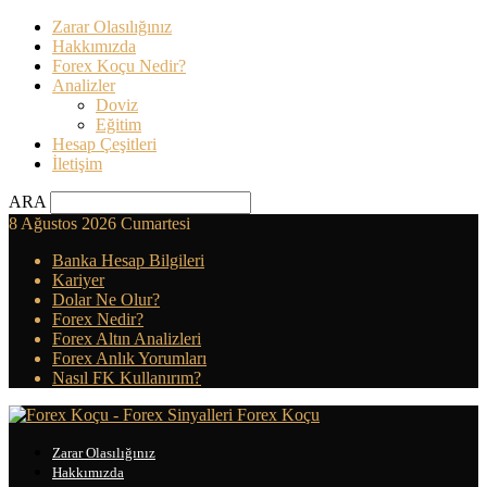
Zarar Olasılığınız
Hakkımızda
Forex Koçu Nedir?
Analizler
Doviz
Eğitim
Hesap Çeşitleri
İletişim
ARA
8 Ağustos 2026 Cumartesi
Banka Hesap Bilgileri
Kariyer
Dolar Ne Olur?
Forex Nedir?
Forex Altın Analizleri
Forex Anlık Yorumları
Nasıl FK Kullanırım?
Forex Koçu
Zarar Olasılığınız
Hakkımızda