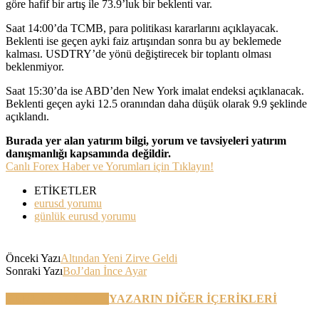
göre hafif bir artış ile 73.9’luk bir beklenti var.
Saat 14:00’da TCMB, para politikası kararlarını açıklayacak.
Beklenti ise geçen ayki faiz artışından sonra bu ay beklemede
kalması. USDTRY’de yönü değiştirecek bir toplantı olması
beklenmiyor.
Saat 15:30’da ise ABD’den New York imalat endeksi açıklanacak.
Beklenti geçen ayki 12.5 oranından daha düşük olarak 9.9 şeklinde
açıklandı.
Burada yer alan yatırım bilgi, yorum ve tavsiyeleri yatırım
danışmanlığı kapsamında değildir.
Canlı Forex Haber ve Yorumları için Tıklayın!
ETİKETLER
eurusd yorumu
günlük eurusd yorumu
Önceki Yazı
Altından Yeni Zirve Geldi
Sonraki Yazı
BoJ’dan İnce Ayar
BENZER YAZILAR
YAZARIN DİĞER İÇERİKLERİ