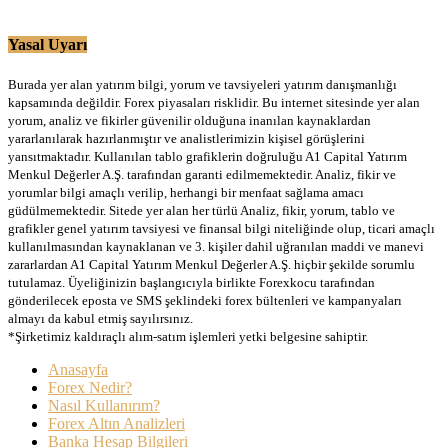
Yasal Uyarı
Burada yer alan yatırım bilgi, yorum ve tavsiyeleri yatırım danışmanlığı
kapsamında değildir. Forex piyasaları risklidir. Bu internet sitesinde yer alan
yorum, analiz ve fikirler güvenilir olduğuna inanılan kaynaklardan
yararlanılarak hazırlanmıştır ve analistlerimizin kişisel görüşlerini
yansıtmaktadır. Kullanılan tablo grafiklerin doğruluğu A1 Capital Yatırım
Menkul Değerler A.Ş. tarafından garanti edilmemektedir. Analiz, fikir ve
yorumlar bilgi amaçlı verilip, herhangi bir menfaat sağlama amacı
güdülmemektedir. Sitede yer alan her türlü Analiz, fikir, yorum, tablo ve
grafikler genel yatırım tavsiyesi ve finansal bilgi niteliğinde olup, ticari amaçlı
kullanılmasından kaynaklanan ve 3. kişiler dahil uğranılan maddi ve manevi
zararlardan A1 Capital Yatırım Menkul Değerler A.Ş. hiçbir şekilde sorumlu
tutulamaz. Üyeliğinizin başlangıcıyla birlikte Forexkocu tarafından
gönderilecek eposta ve SMS şeklindeki forex bültenleri ve kampanyaları
almayı da kabul etmiş sayılırsınız.
*Şirketimiz kaldıraçlı alım-satım işlemleri yetki belgesine sahiptir.
Anasayfa
Forex Nedir?
Nasıl Kullanırım?
Forex Altın Analizleri
Banka Hesap Bilgileri