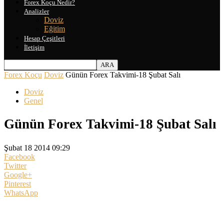
Forex Koçu Nedir?
Analizler
Doviz
Eğitim
Hesap Çeşitleri
İletişim
Forex Koçu
Doviz
Günün Forex Takvimi-18 Şubat Salı
Doviz
Genel
Günün Forex Takvimi-18 Şubat Salı
Şubat 18 2014 09:29
Facebook
Twitter
Google+
Pinterest
WhatsApp