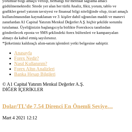
yorumlar bilgi amaçlı verilip, herhangi bir menfaat sağlama amacı
güdülmemektedir. Sitede yer alan her türlü Analiz, fikir, yorum, tablo ve
grafikler genel yatırım tavsiyesi ve finansal bilgi niteliğinde olup, ticari amaçlı
kullanılmasından kaynaklanan ve 3. kişiler dahil uğranılan maddi ve manevi
zararlardan A1 Capital Yatırım Menkul Değerler A.Ş. hiçbir şekilde sorumlu
tutulamaz. Üyeliğinizin başlangıcıyla birlikte Forexkocu tarafından
gönderilecek eposta ve SMS şeklindeki forex bültenleri ve kampanyaları
almayı da kabul etmiş sayılırsınız.
*Şirketimiz kaldıraçlı alım-satım işlemleri yetki belgesine sahiptir.
Anasayfa
Forex Nedir?
Nasıl Kullanırım?
Forex Altın Analizleri
Banka Hesap Bilgileri
© A1 Capital Yatırım Menkul Değerler A.Ş.
DİĞER İÇERİKLER
Dolar/TL’de 7.54 Direnci En Önemli Seviye…
Mart 4 2021 12:12