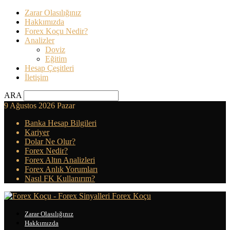
Zarar Olasılığınız
Hakkımızda
Forex Koçu Nedir?
Analizler
Doviz
Eğitim
Hesap Çeşitleri
İletişim
ARA
9 Ağustos 2026 Pazar
Banka Hesap Bilgileri
Kariyer
Dolar Ne Olur?
Forex Nedir?
Forex Altın Analizleri
Forex Anlık Yorumları
Nasıl FK Kullanırım?
Forex Koçu
Zarar Olasılığınız
Hakkımızda