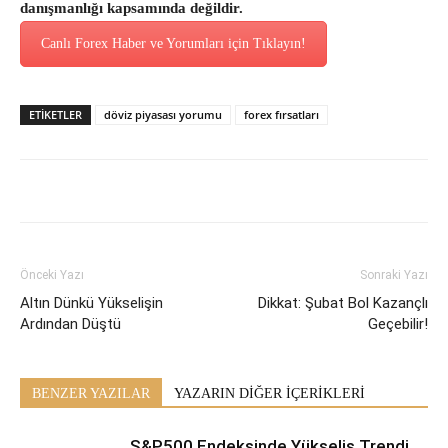
danışmanlığı kapsamında değildir.
Canlı Forex Haber ve Yorumları için Tıklayın!
ETİKETLER
döviz piyasası yorumu
forex fırsatları
Önceki Yazı
Sonraki Yazı
Altın Dünkü Yükselişin
Dikkat: Şubat Bol Kazançlı
Ardından Düştü
Geçebilir!
BENZER YAZILAR
YAZARIN DİĞER İÇERİKLERİ
S&P500 Endeksinde Yükseliş Trendi