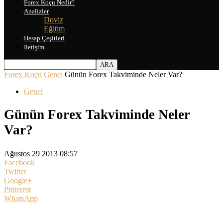
Forex Koçu Nedir?
Analizler
Doviz
Eğitim
Hesap Çeşitleri
İletişim
Forex Koçu
Genel
Günün Forex Takviminde Neler Var?
Genel
Günün Forex Takviminde Neler
Var?
Ağustos 29 2013 08:57
Facebook
Twitter
Google+
Pinterest
WhatsApp