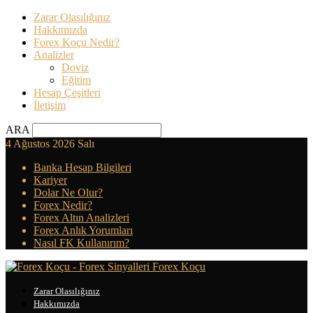
Zarar Olasılığınız
Hakkımızda
Forex Koçu Nedir?
Analizler
Doviz
Eğitim
Hesap Çeşitleri
İletişim
ARA
4 Ağustos 2026 Salı
Banka Hesap Bilgileri
Kariyer
Dolar Ne Olur?
Forex Nedir?
Forex Altın Analizleri
Forex Anlık Yorumları
Nasıl FK Kullanırım?
Forex Koçu
Zarar Olasılığınız
Hakkımızda