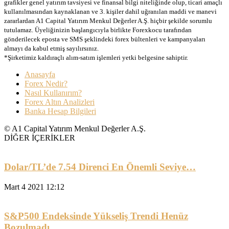
grafikler genel yatırım tavsiyesi ve finansal bilgi niteliğinde olup, ticari amaçlı
kullanılmasından kaynaklanan ve 3. kişiler dahil uğranılan maddi ve manevi
zararlardan A1 Capital Yatırım Menkul Değerler A.Ş. hiçbir şekilde sorumlu
tutulamaz. Üyeliğinizin başlangıcıyla birlikte Forexkocu tarafından
gönderilecek eposta ve SMS şeklindeki forex bültenleri ve kampanyaları
almayı da kabul etmiş sayılırsınız.
*Şirketimiz kaldıraçlı alım-satım işlemleri yetki belgesine sahiptir.
Anasayfa
Forex Nedir?
Nasıl Kullanırım?
Forex Altın Analizleri
Banka Hesap Bilgileri
© A1 Capital Yatırım Menkul Değerler A.Ş.
DİĞER İÇERİKLER
Dolar/TL’de 7.54 Direnci En Önemli Seviye…
Mart 4 2021 12:12
S&P500 Endeksinde Yükseliş Trendi Henüz
Bozulmadı