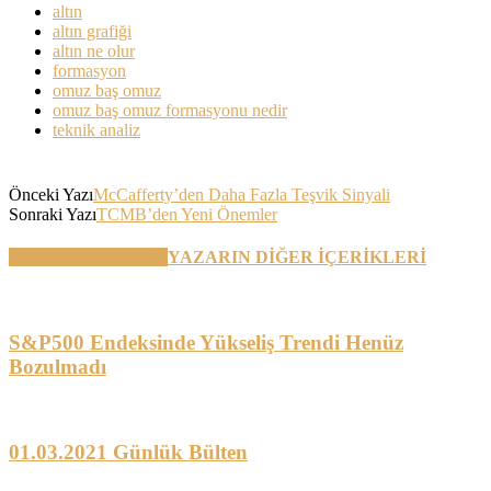
altın
altın grafiği
altın ne olur
formasyon
omuz baş omuz
omuz baş omuz formasyonu nedir
teknik analiz
Önceki Yazı
McCafferty’den Daha Fazla Teşvik Sinyali
Sonraki Yazı
TCMB’den Yeni Önemler
BENZER YAZILAR
YAZARIN DİĞER İÇERİKLERİ
S&P500 Endeksinde Yükseliş Trendi Henüz
Bozulmadı
01.03.2021 Günlük Bülten