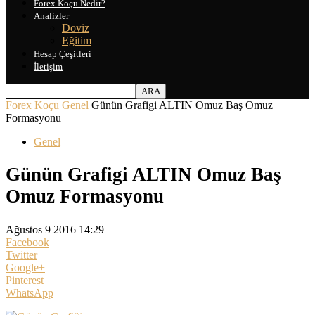
Forex Koçu Nedir?
Analizler
Doviz
Eğitim
Hesap Çeşitleri
İletişim
Forex Koçu
Genel
Günün Grafigi ALTIN Omuz Baş Omuz
Formasyonu
Genel
Günün Grafigi ALTIN Omuz Baş
Omuz Formasyonu
Ağustos 9 2016 14:29
Facebook
Twitter
Google+
Pinterest
WhatsApp