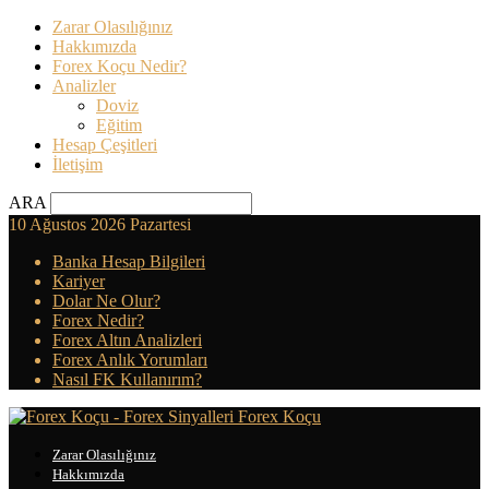
Zarar Olasılığınız
Hakkımızda
Forex Koçu Nedir?
Analizler
Doviz
Eğitim
Hesap Çeşitleri
İletişim
ARA
10 Ağustos 2026 Pazartesi
Banka Hesap Bilgileri
Kariyer
Dolar Ne Olur?
Forex Nedir?
Forex Altın Analizleri
Forex Anlık Yorumları
Nasıl FK Kullanırım?
Forex Koçu
Zarar Olasılığınız
Hakkımızda