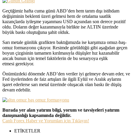
Geçtiğimiz hafta cuma günü ABD’den hem tarım dışı istihdam
değişiminin beklenti üzeri gelmesi hem de ortalama saatlik
kazançlarda iyileşme yaşanması USD açısından son derece pozitif
oldu. Doların değer kazanmasıyla birlikte ise ALTIN üzerinde
büyük baskı oluştuğuna şahit olduk.
Sarı metale günlük grafikten baktığımızda ise karşımıza omuz-baş-
omuz formasyonu çıkıyor. Resimde görüldüğü gibi aşağıdan geçen
boyun çizgisinin tamamen kırılmasıyla düşüşler hız kazanabilir
ancak bunun için temel faktörlerin de bu senaryoya eşlik
etmesi gerekiyor.
Önümüzdeki dönemde ABD’den veriler iyi gelmeye devam eder, ve
Fed üyelerinden de faiz artışları ile ilgili Eylül ve Aralık aylarını
işaret ederlerse sarı metal üzerinde oluşacak olan baskı ile düşüş
devam edebilir.
Burada yer alan yatırım bilgi, yorum ve tavsiyeleri yatırım
danışmanlığı kapsamında değildir.
Canlı Forex Haber ve Yorumları için Tıklayın!
ETİKETLER