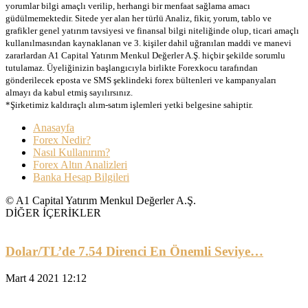
yorumlar bilgi amaçlı verilip, herhangi bir menfaat sağlama amacı
güdülmemektedir. Sitede yer alan her türlü Analiz, fikir, yorum, tablo ve
grafikler genel yatırım tavsiyesi ve finansal bilgi niteliğinde olup, ticari amaçlı
kullanılmasından kaynaklanan ve 3. kişiler dahil uğranılan maddi ve manevi
zararlardan A1 Capital Yatırım Menkul Değerler A.Ş. hiçbir şekilde sorumlu
tutulamaz. Üyeliğinizin başlangıcıyla birlikte Forexkocu tarafından
gönderilecek eposta ve SMS şeklindeki forex bültenleri ve kampanyaları
almayı da kabul etmiş sayılırsınız.
*Şirketimiz kaldıraçlı alım-satım işlemleri yetki belgesine sahiptir.
Anasayfa
Forex Nedir?
Nasıl Kullanırım?
Forex Altın Analizleri
Banka Hesap Bilgileri
© A1 Capital Yatırım Menkul Değerler A.Ş.
DİĞER İÇERİKLER
Dolar/TL’de 7.54 Direnci En Önemli Seviye…
Mart 4 2021 12:12