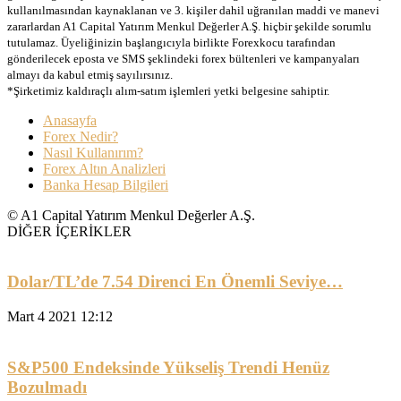
kullanılmasından kaynaklanan ve 3. kişiler dahil uğranılan maddi ve manevi
zararlardan A1 Capital Yatırım Menkul Değerler A.Ş. hiçbir şekilde sorumlu
tutulamaz. Üyeliğinizin başlangıcıyla birlikte Forexkocu tarafından
gönderilecek eposta ve SMS şeklindeki forex bültenleri ve kampanyaları
almayı da kabul etmiş sayılırsınız.
*Şirketimiz kaldıraçlı alım-satım işlemleri yetki belgesine sahiptir.
Anasayfa
Forex Nedir?
Nasıl Kullanırım?
Forex Altın Analizleri
Banka Hesap Bilgileri
© A1 Capital Yatırım Menkul Değerler A.Ş.
DİĞER İÇERİKLER
Dolar/TL’de 7.54 Direnci En Önemli Seviye…
Mart 4 2021 12:12
S&P500 Endeksinde Yükseliş Trendi Henüz
Bozulmadı