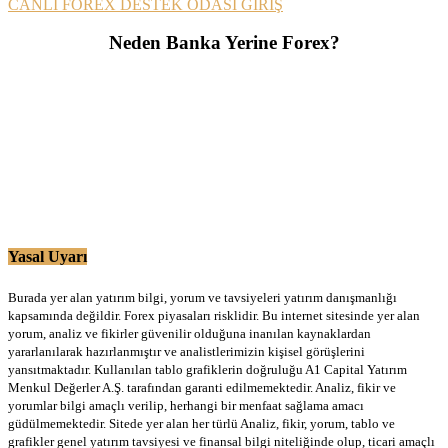
CANLI FOREX DESTEK ODASI GİRİŞ
Neden Banka Yerine Forex?
Yasal Uyarı
Burada yer alan yatırım bilgi, yorum ve tavsiyeleri yatırım danışmanlığı
kapsamında değildir. Forex piyasaları risklidir. Bu internet sitesinde yer alan
yorum, analiz ve fikirler güvenilir olduğuna inanılan kaynaklardan
yararlanılarak hazırlanmıştır ve analistlerimizin kişisel görüşlerini
yansıtmaktadır. Kullanılan tablo grafiklerin doğruluğu A1 Capital Yatırım
Menkul Değerler A.Ş. tarafından garanti edilmemektedir. Analiz, fikir ve
yorumlar bilgi amaçlı verilip, herhangi bir menfaat sağlama amacı
güdülmemektedir. Sitede yer alan her türlü Analiz, fikir, yorum, tablo ve
grafikler genel yatırım tavsiyesi ve finansal bilgi niteliğinde olup, ticari amaçlı