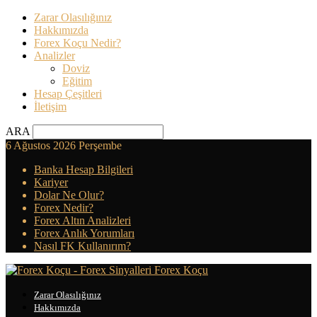
Zarar Olasılığınız
Hakkımızda
Forex Koçu Nedir?
Analizler
Doviz
Eğitim
Hesap Çeşitleri
İletişim
ARA
6 Ağustos 2026 Perşembe
Banka Hesap Bilgileri
Kariyer
Dolar Ne Olur?
Forex Nedir?
Forex Altın Analizleri
Forex Anlık Yorumları
Nasıl FK Kullanırım?
Forex Koçu
Zarar Olasılığınız
Hakkımızda