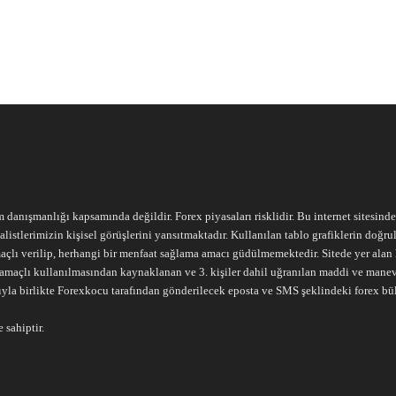
m danışmanlığı kapsamında değildir. Forex piyasaları risklidir. Bu internet sitesind
alistlerimizin kişisel görüşlerini yansıtmaktadır. Kullanılan tablo grafiklerin doğ
açlı verilip, herhangi bir menfaat sağlama amacı güdülmemektedir. Sitede yer alan he
ari amaçlı kullanılmasından kaynaklanan ve 3. kişiler dahil uğranılan maddi ve mane
ıyla birlikte Forexkocu tarafından gönderilecek eposta ve SMS şeklindeki forex bü
 sahiptir.