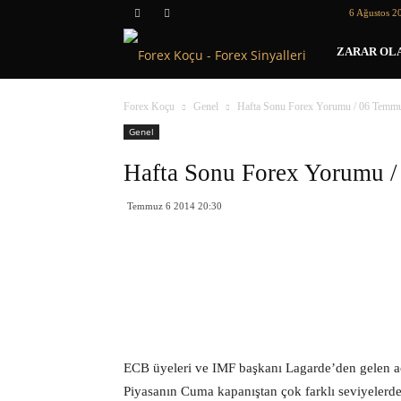
6 Ağustos 2
Forex
ZARAR OLA
Koçu
Forex Koçu
Genel
Hafta Sonu Forex Yorumu / 06 Temm
Genel
Hafta Sonu Forex Yorumu 
Temmuz 6 2014 20:30
ECB üyeleri ve IMF başkanı Lagarde’den gelen açı
Piyasanın Cuma kapanıştan çok farklı seviyelerd