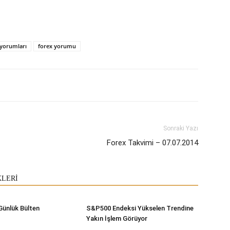
 yorumları
forex yorumu
Sonraki Yazı
Forex Takvimi – 07.07.2014
KLERİ
Günlük Bülten
S&P500 Endeksi Yükselen Trendine
Yakın İşlem Görüyor