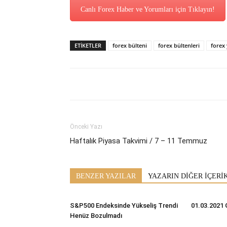
Canlı Forex Haber ve Yorumları için Tıklayın!
ETİKETLER
forex bülteni
forex bültenleri
forex
Önceki Yazı
Haftalık Piyasa Takvimi / 7 – 11 Temmuz
BENZER YAZILAR
YAZARIN DİĞER İÇERİ
S&P500 Endeksinde Yükseliş Trendi
01.03.2021 
Henüz Bozulmadı