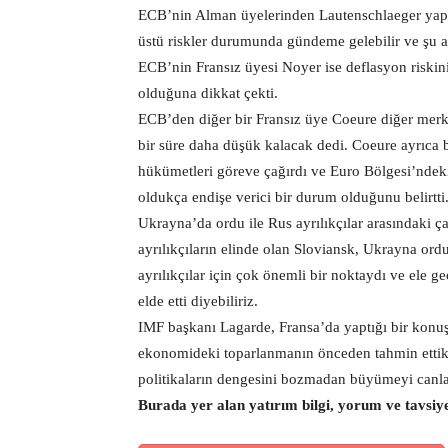
ECB’nin Alman üyelerinden Lautenschlaeger yaptı
üstü riskler durumunda gündeme gelebilir ve şu 
ECB’nin Fransız üyesi Noyer ise deflasyon riskini 
olduğuna dikkat çekti.
ECB’den diğer bir Fransız üye Coeure diğer merk
bir süre daha düşük kalacak dedi. Coeure ayrıca 
hükümetleri göreve çağırdı ve Euro Bölgesi’ndek
oldukça endişe verici bir durum olduğunu belirtti
Ukrayna’da ordu ile Rus ayrılıkçılar arasındaki ç
ayrılıkçıların elinde olan Sloviansk, Ukrayna ord
ayrılıkçılar için çok önemli bir noktaydı ve ele 
elde etti diyebiliriz.
IMF başkanı Lagarde, Fransa’da yaptığı bir konuş
ekonomideki toparlanmanın önceden tahmin ettikl
politikaların dengesini bozmadan büyümeyi canlan
Burada yer alan yatırım bilgi, yorum ve tavsiy