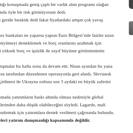
ğı konuşmada geniş çaplı bir varlık alım programı olağan
anda öyle bir risk görmüyorum dedi.
geride bıraktık dedi fakat fiyatlardaki artışın çok yavaş
ez bankaları ne yaparsa yapsın Euro Bölgesi’nde faizler uzun
büyümeyi desteklemek ve borç oranlarını azaltmak için
i yüksek borç ve işsizlik ile zayıf büyüme görünümünün
.
atışmalar bu hafta sonu da devam etti. Nisan ayından bu yana
usu tarafından düzenlenen operasyonla geri alındı. Sloviansk
geçirilmesi ile Ukrayna ordusu son 3 aydaki en büyük zaferini
mada yatırımların baskı altında olması nedeniyle global
erinden daha düşük olabileceğini söyledi. Lagarde, mali
dırmak için yatırımlara destek verilmesi çağrısında bulundu.
eleri yatırım danışmanlığı kapsamında değildir.