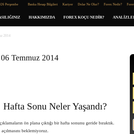
026 Perşembe
Banka Hesap Bilgileri
Kariyer
Dolar Ne Olur?
Forex Nedir?
Forex
SILIĞINIZ
HAKKIMIZDA
FOREX KOÇU NEDIR?
ANALIZLE
uz 2014
/ 06 Temmuz 2014
Hafta Sonu Neler Yaşandı?
klamaların ön plana çıktığı bir hafta sonunu geride bıraktık.
e açılmasını beklemiyoruz.