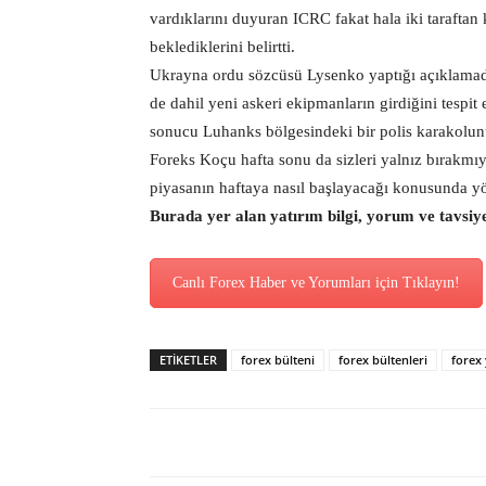
vardıklarını duyuran ICRC fakat hala iki taraftan
beklediklerini belirtti.
Ukrayna ordu sözcüsü Lysenko yaptığı açıklamad
de dahil yeni askeri ekipmanların girdiğini tespit e
sonucu Luhanks bölgesindeki bir polis karakolunu
Foreks Koçu hafta sonu da sizleri yalnız bırakmıy
piyasanın haftaya nasıl başlayacağı konusunda yö
Burada yer alan yatırım bilgi, yorum ve tavsiy
Canlı Forex Haber ve Yorumları için Tıklayın!
ETİKETLER
forex bülteni
forex bültenleri
forex