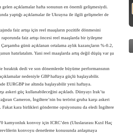
 gelen açıklamalar hafta sonunun en önemli gelişmesiydi.
a yaptığı açıklamalar ile Ukrayna ile ilgili gelişmeler de
ında faiz artışı için reel maaşların pozitife dönmesini
porunda faiz artışı öncesi reel maaşlarda bir iyileşme
e Çarşamba günü açıklanan ortalama aylık kazançların %-0.2,
un hatırlatalım. Yani reel maaşlarda artış değil düşüş var şu
de bıraktık dedi ve son dönemlerde büyüme performansının
u açıklamalar nedeniyle GBP haftaya güçlü başlayabilir.
 EURGBP ise altında başlayabilir yeni haftaya.
şı askeri güç kullanabileceğini açıkladı. Dünyayı Irak’ta
ağıran Cameron, İngiltere’nin bu terörist gruba karşı askeri
Fakat kara birlikleri gönderme opsiyonunu da eledi İngiltere
 270 kamyonluk konvoy için ICRC’den (Uluslararası Kızıl Haç
 görevlilerin konvoyu denetleme konusunda anlaşmaya