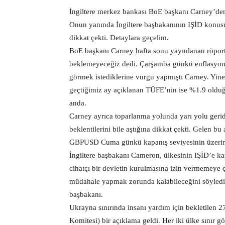
İngiltere merkez bankası BoE başkanı Carney’den
Onun yanında İngiltere başbakanının IŞİD konusund
dikkat çekti. Detaylara geçelim.
BoE başkanı Carney hafta sonu yayınlanan röportaj
beklemeyeceğiz dedi. Çarşamba günkü enflasyon ra
görmek istediklerine vurgu yapmıştı Carney. Yin
geçtiğimiz ay açıklanan TÜFE’nin ise %1.9 olduğun
anda.
Carney ayrıca toparlanma yolunda yarı yolu geri
beklentilerini bile aştığına dikkat çekti. Gelen b
GBPUSD Cuma günkü kapanış seviyesinin üzerinde
İngiltere başbakanı Cameron, ülkesinin IŞİD’e kar
cihatçı bir devletin kurulmasına izin vermemeye ç
müdahale yapmak zorunda kalabileceğini söyledi. 
başbakanı.
Ukrayna sınırında insanı yardım için bekletilen
Komitesi) bir açıklama geldi. Her iki ülke sınır