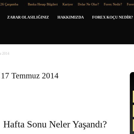
026 Çarşamba
Banka Hesap Bilgileri
Kariyer
Dolar Ne Olur?
Forex Nedir?
Forex
Forex
ZARAR OLASILIĞINIZ
HAKKIMIZDA
FOREX KOÇU NEDIR?
Koçu
z 2014
/ 17 Temmuz 2014
Hafta Sonu Neler Yaşandı?