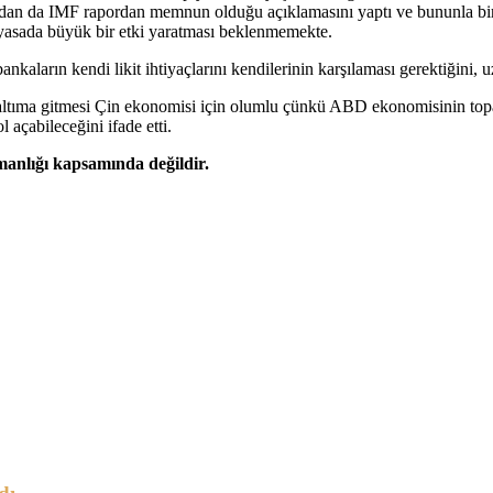
ından da IMF rapordan memnun olduğu açıklamasını yaptı ve bununla bir
iyasada büyük bir etki yaratması beklenmemekte.
kaların kendi likit ihtiyaçlarını kendilerinin karşılaması gerektiğini, u
zaltıma gitmesi Çin ekonomisi için olumlu çünkü ABD ekonomisinin toparl
l açabileceğini ifade etti.
şmanlığı kapsamında değildir.