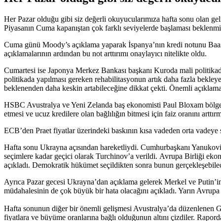
Her Pazar olduğu gibi siz değerli okuyucularımıza hafta sonu olan gel
Piyasanın Cuma kapanıştan çok farklı seviyelerde başlaması beklenmi
Cuma günü Moody’s açıklama yaparak İspanya’nın kredi notunu Baa2 
açıklamalarının ardından bu not arttırımı onaylayıcı nitelikte oldu.
Cumartesi ise Japonya Merkez Bankası başkanı Kuroda mali politikada b
politikada yapılması gereken rehabilitasyonun artık daha fazla bekle
beklenenden daha keskin artabileceğine dikkat çekti. Önemli açıklama
HSBC Avustralya ve Yeni Zelanda baş ekonomisti Paul Bloxam bölge 
etmesi ve ucuz kredilere olan bağlılığın bitmesi için faiz oranını ar
ECB’den Praet fiyatlar üzerindeki baskının kısa vadeden orta vadey
Hafta sonu Ukrayna açısından hareketliydi. Cumhurbaşkanı Yanukoviç m
seçimlere kadar geçici olarak Turchinov’a verildi. Avrupa Birliği ek
açıkladı. Demokratik hükümet seçildikten sonra bunun gerçekleşebilec
Ayrıca Pazar gecesi Ukrayna’dan açıklama gelerek Merkel ve Putin’in 
müdahalesinin de çok büyük bir hata olacağını açıkladı. Yarın Avrupa B
Hafta sonunun diğer bir önemli gelişmesi Avustralya’da düzenlenen G2
fiyatlara ve büyüme oranlarına bağlı olduğunun altını çizdiler. Rapo