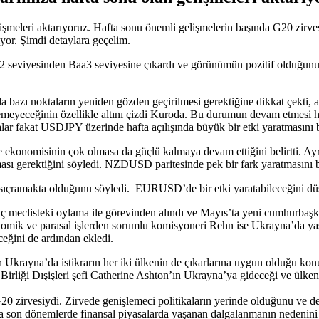
işmeleri aktarıyoruz. Hafta sonu önemli gelişmelerin başında G20 zirve
yor. Şimdi detaylara geçelim.
seviyesinden Baa3 seviyesine çıkardı ve görünümün pozitif olduğunu 
azı noktaların yeniden gözden geçirilmesi gerektiğine dikkat çekti, aks
yemeyeceğinin özellikle altını çizdi Kuroda. Bu durumun devam etmesi 
lar fakat USDJPY üzerinde hafta açılışında büyük bir etki yaratmasını
ekonomisinin çok olmasa da güçlü kalmaya devam ettiğini belirtti. A
ttırması gerektiğini söyledi. NZDUSD paritesinde pek bir fark yaratmas
e sıçramakta olduğunu söyledi. EURUSD’de bir etki yaratabileceğini 
eclisteki oylama ile görevinden alındı ve Mayıs’ta yeni cumhurbaşkanlı
onomik ve parasal işlerden sorumlu komisyoneri Rehn ise Ukrayna’da yaş
eğini de ardından ekledi.
Ukrayna’da istikrarın her iki ülkenin de çıkarlarına uygun olduğu konu
irliği Dışişleri şefi Catherine Ashton’ın Ukrayna’ya gideceği ve ülkeni
0 zirvesiydi. Zirvede genişlemeci politikaların yerinde olduğunu ve dev
rda son dönemlerde finansal piyasalarda yaşanan dalgalanmanın nedenini