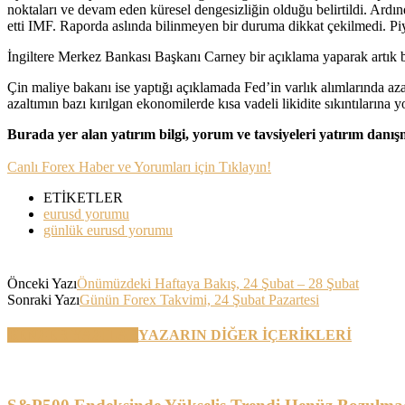
noktaları ve devam eden küresel dengesizliğin olduğu belirtildi. Ard
etti IMF. Raporda aslında bilinmeyen bir duruma dikkat çekilmedi. P
İngiltere Merkez Bankası Başkanı Carney bir açıklama yaparak artık ban
Çin maliye bakanı ise yaptığı açıklamada Fed’in varlık alımlarında a
azaltımın bazı kırılgan ekonomilerde kısa vadeli likidite sıkıntılarına yo
Burada yer alan yatırım bilgi, yorum ve tavsiyeleri yatırım danı
Canlı Forex Haber ve Yorumları için Tıklayın!
ETİKETLER
eurusd yorumu
günlük eurusd yorumu
Önceki Yazı
Önümüzdeki Haftaya Bakış, 24 Şubat – 28 Şubat
Sonraki Yazı
Günün Forex Takvimi, 24 Şubat Pazartesi
BENZER YAZILAR
YAZARIN DİĞER İÇERİKLERİ