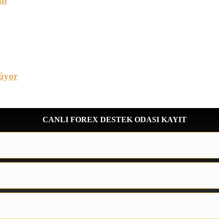
dı
üyor
CANLI FOREX DESTEK ODASI KAYIT