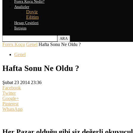
Forex Koçu Nedir?
Analizler
Doviz
Eğitim
Hesap Çeşitleri
İletişim
Forex Koçu
Genel
Hafta Sonu Ne Oldu ?
Genel
Hafta Sonu Ne Oldu ?
Şubat 23 2014 23:36
Facebook
Twitter
Google+
Pinterest
WhatsApp
Her Pazar olduğu gibi siz değerli okuyucul