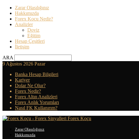
Zarar Olasılığınız
Hakkımızda
Forex Koçu Nedir?
Analizler
Doviz
Eğitim
Hesap Çeşitleri
İletişim
ARA
9 Ağustos 2026 Pazar
Banka Hesap Bilgileri
Kariyer
Dolar Ne Olur?
Forex Nedir?
Forex Altın Analizleri
Forex Anlık Yorumları
Nasıl FK Kullanırım?
Forex Koçu
Zarar Olasılığınız
Hakkımızda