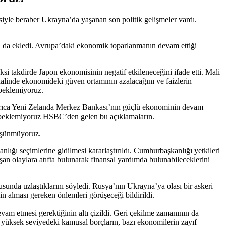
siyle beraber Ukrayna’da yaşanan son politik gelişmeler vardı.
da ekledi. Avrupa’daki ekonomik toparlanmanın devam ettiği
i takdirde Japon ekonomisinin negatif etkileneceğini ifade etti. Mali
halinde ekonomideki güven ortamının azalacağını ve faizlerin
 beklemiyoruz.
yrıca Yeni Zelanda Merkez Bankası’nın güçlü ekonominin devam
ını beklemiyoruz HSBC’den gelen bu açıklamaların.
düşünmüyoruz.
ğı seçimlerine gidilmesi kararlaştırıldı. Cumhurbaşkanlığı yetkileri
an olaylara atıfta bulunarak finansal yardımda bulunabileceklerini
sunda uzlaştıklarını söyledi. Rusya’nın Ukrayna’ya olası bir askeri
n alması gereken önlemleri görüşeceği bildirildi.
am etmesi gerektiğinin altı çizildi. Geri çekilme zamanının da
 yüksek seviyedeki kamusal borçların, bazı ekonomilerin zayıf