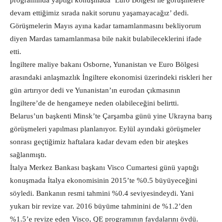
programında yaptığı konuşmada ‘Euro Bölgesi ile görüşmelere
devam ettiğimiz sırada nakit sorunu yaşamayacağız’ dedi.
Görüşmelerin Mayıs ayına kadar tamamlanmasını bekliyorum
diyen Mardas tamamlanmasa bile nakit bulabileceklerini ifade
etti.
İngiltere maliye bakanı Osborne, Yunanistan ve Euro Bölgesi
arasındaki anlaşmazlık İngiltere ekonomisi üzerindeki riskleri her
gün artırıyor dedi ve Yunanistan’ın eurodan çıkmasının
İngiltere’de de hengameye neden olabileceğini belirtti.
Belarus’un başkenti Minsk’te Çarşamba günü yine Ukrayna barış
görüşmeleri yapılması planlanıyor. Eylül ayındaki görüşmeler
sonrası geçtiğimiz haftalara kadar devam eden bir ateşkes
sağlanmıştı.
İtalya Merkez Bankası başkanı Visco Cumartesi günü yaptığı
konuşmada İtalya ekonomisinin 2015’te %0.5 büyüyeceğini
söyledi. Bankanın resmi tahmini %0.4 seviyesindeydi. Yani
yukarı bir revize var. 2016 büyüme tahminini de %1.2’den
%1.5’e revize eden Visco, QE programının faydalarını övdü.