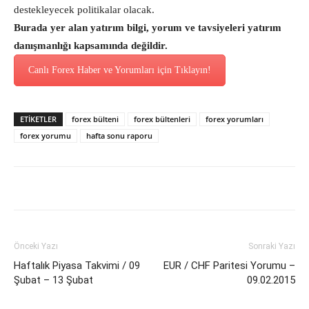
destekleyecek politikalar olacak.
Burada yer alan yatırım bilgi, yorum ve tavsiyeleri yatırım
danışmanlığı kapsamında değildir.
Canlı Forex Haber ve Yorumları için Tıklayın!
ETİKETLER
forex bülteni
forex bültenleri
forex yorumları
forex yorumu
hafta sonu raporu
Önceki Yazı
Sonraki Yazı
Haftalık Piyasa Takvimi / 09
EUR / CHF Paritesi Yorumu –
Şubat – 13 Şubat
09.02.2015