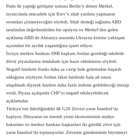
Putin ile yaptığı görüşme sonrası Berlin’e dönen Merkel,
isyancılarla mücadele için Kiev’e silah yardımı yapmanın
sorunları çözmeyeceğini söyledi. Silah desteği sağlama ABD
tarafından değerlendirilen bir opsiyon ve Merkel’den gelen
açıklama ABD ile Almanya arasında Ukrayna krizine yaklaşım
açısından bir ayrılık yaşandığına işaret ediyor.
İsviçre merkez bankası SNB başkanı Jordan gerektiği takdirde
döviz piyasalarına müdahale için hazır olduklarını söyledi.
Negatif faizlerin frankı daha az cazip hale getirmekte başarılı
olduğunu söyleyen Jordan fakat faizlerde hala alt sınıra
ulaşılmadı diyerek faizlere daha fazla indirim gelebileceği mesajı
verdi. Piyasa açılışında CHF’yi negatif etkileyebilecek
açıklamalar.
Türkiye’nin liderliğindeki ilk G20 Zirvesi yarın İstanbul’da
başlıyor. Dünyanın en önemli yirmi ekonomisinin maliye
bakanları ve merkez bankası başkanları iki günlük zirve için
yarın İstanbul’da toplanıyorlar. Zirvenin gündeminde büyümeyi