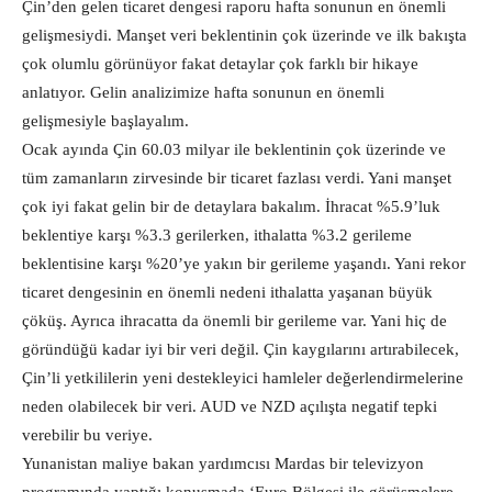
Çin’den gelen ticaret dengesi raporu hafta sonunun en önemli
gelişmesiydi. Manşet veri beklentinin çok üzerinde ve ilk bakışta
çok olumlu görünüyor fakat detaylar çok farklı bir hikaye
anlatıyor. Gelin analizimize hafta sonunun en önemli
gelişmesiyle başlayalım.
Ocak ayında Çin 60.03 milyar ile beklentinin çok üzerinde ve
tüm zamanların zirvesinde bir ticaret fazlası verdi. Yani manşet
çok iyi fakat gelin bir de detaylara bakalım. İhracat %5.9’luk
beklentiye karşı %3.3 gerilerken, ithalatta %3.2 gerileme
beklentisine karşı %20’ye yakın bir gerileme yaşandı. Yani rekor
ticaret dengesinin en önemli nedeni ithalatta yaşanan büyük
çöküş. Ayrıca ihracatta da önemli bir gerileme var. Yani hiç de
göründüğü kadar iyi bir veri değil. Çin kaygılarını artırabilecek,
Çin’li yetkililerin yeni destekleyici hamleler değerlendirmelerine
neden olabilecek bir veri. AUD ve NZD açılışta negatif tepki
verebilir bu veriye.
Yunanistan maliye bakan yardımcısı Mardas bir televizyon