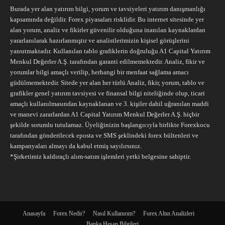
Burada yer alan yatırım bilgi, yorum ve tavsiyeleri yatırım danışmanlığı
kapsamında değildir. Forex piyasaları risklidir. Bu internet sitesinde yer
alan yorum, analiz ve fikirler güvenilir olduğuna inanılan kaynaklardan
yararlanılarak hazırlanmıştır ve analistlerimizin kişisel görüşlerini
yansıtmaktadır. Kullanılan tablo grafiklerin doğruluğu A1 Capital Yatırım
Menkul Değerler A.Ş. tarafından garanti edilmemektedir. Analiz, fikir ve
yorumlar bilgi amaçlı verilip, herhangi bir menfaat sağlama amacı
güdülmemektedir. Sitede yer alan her türlü Analiz, fikir, yorum, tablo ve
grafikler genel yatırım tavsiyesi ve finansal bilgi niteliğinde olup, ticari
amaçlı kullanılmasından kaynaklanan ve 3. kişiler dahil uğranılan maddi
ve manevi zararlardan A1 Capital Yatırım Menkul Değerler A.Ş. hiçbir
şekilde sorumlu tutulamaz. Üyeliğinizin başlangıcıyla birlikte Forexkocu
tarafından gönderilecek eposta ve SMS şeklindeki forex bültenleri ve
kampanyaları almayı da kabul etmiş sayılırsınız.
*Şirketimiz kaldıraçlı alım-satım işlemleri yetki belgesine sahiptir.
Anasayfa
Forex Nedir?
Nasıl Kullanırım?
Forex Altın Analizleri
Banka Hesap Bilgileri