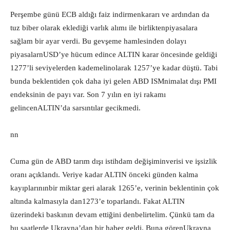
Perşembe günü ECB aldığı faiz indirmenkararı ve ardından da
tuz biber olarak eklediği varlık alımı ile birliktenpiyasalara
sağlam bir ayar verdi. Bu gevşeme hamlesinden dolayı
piyasalarnUSD’ye hücum edince ALTIN karar öncesinde geldiği
1277’li seviyelerden kademelinolarak 1257’ye kadar düştü. Tabi
bunda beklentiden çok daha iyi gelen ABD ISMnimalat dışı PMI
endeksinin de payı var. Son 7 yılın en iyi rakamı
gelincenALTIN’da sarsıntılar gecikmedi.
nn
Cuma gün de ABD tarım dışı istihdam değişiminverisi ve işsizlik
oranı açıklandı. Veriye kadar ALTIN önceki günden kalma
kayıplarınınbir miktar geri alarak 1265’e, verinin beklentinin çok
altında kalmasıyla dan1273’e toparlandı. Fakat ALTIN
üzerindeki baskının devam ettiğini denbelirtelim. Çünkü tam da
bu saatlerde Ukrayna’dan bir haber geldi. Buna görenUkrayna