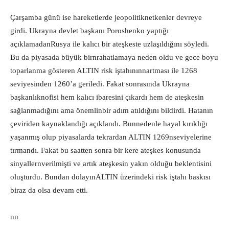
Çarşamba günü ise hareketlerde jeopolitiknetkenler devreye
girdi. Ukrayna devlet başkanı Poroshenko yaptığı
açıklamadanRusya ile kalıcı bir ateşkeste uzlaşıldığını söyledi.
Bu da piyasada büyük birnrahatlamaya neden oldu ve gece boyu
toparlanma gösteren ALTIN risk iştahınınnartması ile 1268
seviyesinden 1260’a geriledi. Fakat sonrasında Ukrayna
başkanlıknofisi hem kalıcı ibaresini çıkardı hem de ateşkesin
sağlanmadığını ama önemlinbir adım atıldığını bildirdi. Hatanın
çeviriden kaynaklandığı açıklandı. Bunnedenle hayal kırıklığı
yaşanmış olup piyasalarda tekrardan ALTIN 1269nseviyelerine
tırmandı. Fakat bu saatten sonra bir kere ateşkes konusunda
sinyallernverilmişti ve artık ateşkesin yakın olduğu beklentisini
oluşturdu. Bundan dolayınALTIN üzerindeki risk iştahı baskısı
biraz da olsa devam etti.
nn