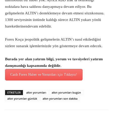
dairnsomut bir haber yok. Ayrıca ABD Irak’ta belirlediği
noktalara hava saldırısı danyapmaya devam ediyor. Bu
gelişmelerin ALTIN’ı desteklemeye devam etmesi söznkonusu.
1300 seviyesinin üstünde kaldığı sürece ALTIN yukarı yönlü
hareketlerinendevam edebilir.
Forex Koçu jeopolitik gelişmelerin ALTIN’ı nasıl etkilediğini
sizlere sunarak işlemlerinizde yön göstermeye devam edecek.
Burada yer alan yatırım bilgi, yorum ve tavsiyeleri yatırım
danışmanlığı kapsamında değildir.
Canlı Forex Haber ve Yorumları için Tıklayın!
ETİKETLER
altın yorumları
altın yorumları bugün
altın yorumları günlük
altın yorumları son dakika