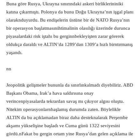
Buna göre Rusya, Ukrayna sınırındaki askeri birliklerininiki
katına çıkarmıştı. Polonya da bunu Doğu Ukrayna’nın işgal planı
olaraknduyurdu. Bu endişelerin üstüne bir de NATO Rusya’nın
bir operasyon başlatmasınihtimalinin olasılığı üzerinde durunca
piyasalardaki risk iştahı bu gerginnbekleyişten zarar görerek
oldukça daraldı ve ALTIN’da 1289’dan 1309’a hızlı birntırmanış
yaşandı.
nn
Jeopolitik gelişmeler bununla da sınırlınkalmadı diyebiliriz. ABD
Başkanı Obama, Irak’a hava saldırısına onay
verincenpiyasalarda tekrardan savaş mı çıkıyor algısı oluştu.
Nitekim operasyonlarnbaşlamış durumda zaten. Böylelikle
ALTIN da bu açıklamadan biraz daha desteknalarak Perşembe
akşamı yükselişine başladı ve Cuma günü 1322 seviyesini
gördü.nFakat bu gergin ortam yine Rusya’dan gelen açıklama ile