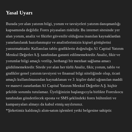
Yasal Uyarı
Burada yer alan yatırım bilgi, yorum ve tavsiyeleri yatırım danışmanlığı
kapsamında değildir. Forex piyasaları risklidir. Bu internet sitesinde yer
alan yorum, analiz ve fikirler güvenilir olduğuna inanılan kaynaklardan
yararlanılarak hazırlanmıştır ve analistlerimizin kişisel görüşlerini
yansıtmaktadır. Kullanılan tablo grafiklerin doğruluğu A1 Capital Yatırım
Menkul Değerler A.Ş. tarafından garanti edilmemektedir. Analiz, fikir ve
yorumlar bilgi amaçlı verilip, herhangi bir menfaat sağlama amacı
güdülmemektedir. Sitede yer alan her türlü Analiz, fikir, yorum, tablo ve
grafikler genel yatırım tavsiyesi ve finansal bilgi niteliğinde olup, ticari
amaçlı kullanılmasından kaynaklanan ve 3. kişiler dahil uğranılan maddi
ve manevi zararlardan A1 Capital Yatırım Menkul Değerler A.Ş. hiçbir
şekilde sorumlu tutulamaz. Üyeliğinizin başlangıcıyla birlikte Forexkocu
tarafından gönderilecek eposta ve SMS şeklindeki forex bültenleri ve
kampanyaları almayı da kabul etmiş sayılırsınız.
*Şirketimiz kaldıraçlı alım-satım işlemleri yetki belgesine sahiptir.