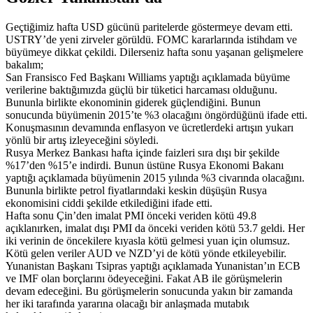
Geçtiğimiz hafta USD gücünü paritelerde göstermeye devam etti.
USTRY’de yeni zirveler görüldü. FOMC kararlarında istihdam ve
büyümeye dikkat çekildi. Dilerseniz hafta sonu yaşanan gelişmelere
bakalım;
San Fransisco Fed Başkanı Williams yaptığı açıklamada büyüme
verilerine baktığımızda güçlü bir tüketici harcaması olduğunu.
Bununla birlikte ekonominin giderek güçlendiğini. Bunun
sonucunda büyümenin 2015’te %3 olacağını öngördüğünü ifade etti.
Konuşmasının devamında enflasyon ve ücretlerdeki artışın yukarı
yönlü bir artış izleyeceğini söyledi.
Rusya Merkez Bankası hafta içinde faizleri sıra dışı bir şekilde
%17’den %15’e indirdi. Bunun üstüne Rusya Ekonomi Bakanı
yaptığı açıklamada büyümenin 2015 yılında %3 civarında olacağını.
Bununla birlikte petrol fiyatlarındaki keskin düşüşün Rusya
ekonomisini ciddi şekilde etkilediğini ifade etti.
Hafta sonu Çin’den imalat PMI önceki veriden kötü 49.8
açıklanırken, imalat dışı PMI da önceki veriden kötü 53.7 geldi. Her
iki verinin de öncekilere kıyasla kötü gelmesi yuan için olumsuz.
Kötü gelen veriler AUD ve NZD’yi de kötü yönde etkileyebilir.
Yunanistan Başkanı Tsipras yaptığı açıklamada Yunanistan’ın ECB
ve IMF olan borçlarını ödeyeceğini. Fakat AB ile görüşmelerin
devam edeceğini. Bu görüşmelerin sonucunda yakın bir zamanda
her iki tarafında yararına olacağı bir anlaşmada mutabık