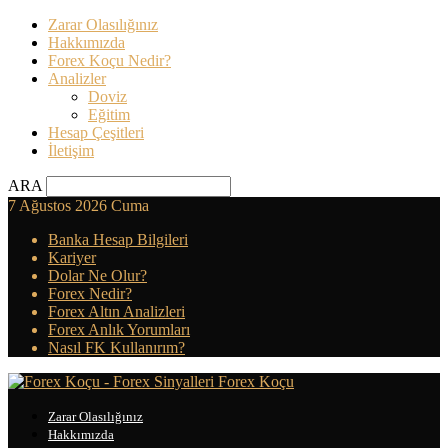
Zarar Olasılığınız
Hakkımızda
Forex Koçu Nedir?
Analizler
Doviz
Eğitim
Hesap Çeşitleri
İletişim
ARA
7 Ağustos 2026 Cuma
Banka Hesap Bilgileri
Kariyer
Dolar Ne Olur?
Forex Nedir?
Forex Altın Analizleri
Forex Anlık Yorumları
Nasıl FK Kullanırım?
Forex Koçu
Zarar Olasılığınız
Hakkımızda