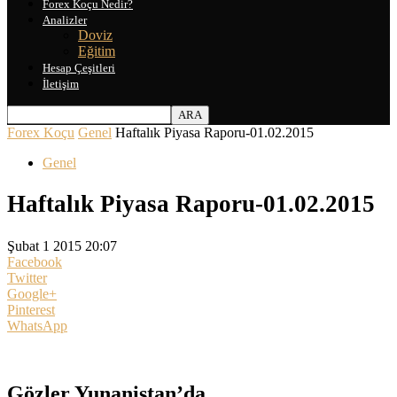
Forex Koçu Nedir?
Analizler
Doviz
Eğitim
Hesap Çeşitleri
İletişim
Forex Koçu
Genel
Haftalık Piyasa Raporu-01.02.2015
Genel
Haftalık Piyasa Raporu-01.02.2015
Şubat 1 2015 20:07
Facebook
Twitter
Google+
Pinterest
WhatsApp
Gözler Yunanistan’da