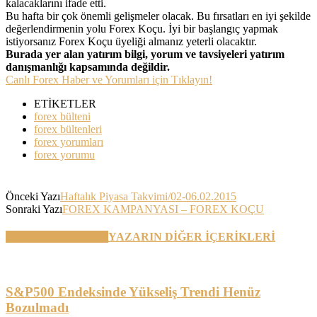
kalacaklarını ifade etti.
Bu hafta bir çok önemli gelişmeler olacak. Bu fırsatları en iyi şekilde
değerlendirmenin yolu Forex Koçu. İyi bir başlangıç yapmak
istiyorsanız Forex Koçu üyeliği almanız yeterli olacaktır.
Burada yer alan yatırım bilgi, yorum ve tavsiyeleri yatırım
danışmanlığı kapsamında değildir.
Canlı Forex Haber ve Yorumları için Tıklayın!
ETİKETLER
forex bülteni
forex bültenleri
forex yorumları
forex yorumu
Önceki Yazı
Haftalık Piyasa Takvimi/02-06.02.2015
Sonraki Yazı
FOREX KAMPANYASI – FOREX KOÇU
BENZER YAZILAR
YAZARIN DİĞER İÇERİKLERİ
S&P500 Endeksinde Yükseliş Trendi Henüz
Bozulmadı