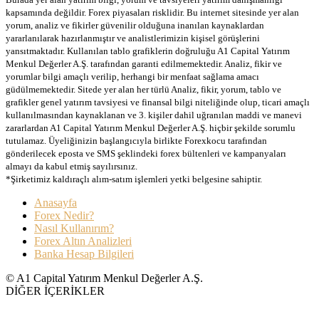
kapsamında değildir. Forex piyasaları risklidir. Bu internet sitesinde yer alan
yorum, analiz ve fikirler güvenilir olduğuna inanılan kaynaklardan
yararlanılarak hazırlanmıştır ve analistlerimizin kişisel görüşlerini
yansıtmaktadır. Kullanılan tablo grafiklerin doğruluğu A1 Capital Yatırım
Menkul Değerler A.Ş. tarafından garanti edilmemektedir. Analiz, fikir ve
yorumlar bilgi amaçlı verilip, herhangi bir menfaat sağlama amacı
güdülmemektedir. Sitede yer alan her türlü Analiz, fikir, yorum, tablo ve
grafikler genel yatırım tavsiyesi ve finansal bilgi niteliğinde olup, ticari amaçlı
kullanılmasından kaynaklanan ve 3. kişiler dahil uğranılan maddi ve manevi
zararlardan A1 Capital Yatırım Menkul Değerler A.Ş. hiçbir şekilde sorumlu
tutulamaz. Üyeliğinizin başlangıcıyla birlikte Forexkocu tarafından
gönderilecek eposta ve SMS şeklindeki forex bültenleri ve kampanyaları
almayı da kabul etmiş sayılırsınız.
*Şirketimiz kaldıraçlı alım-satım işlemleri yetki belgesine sahiptir.
Anasayfa
Forex Nedir?
Nasıl Kullanırım?
Forex Altın Analizleri
Banka Hesap Bilgileri
© A1 Capital Yatırım Menkul Değerler A.Ş.
DİĞER İÇERİKLER