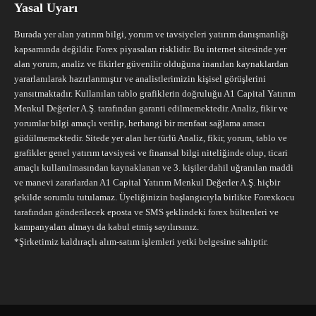
Yasal Uyarı
Burada yer alan yatırım bilgi, yorum ve tavsiyeleri yatırım danışmanlığı
kapsamında değildir. Forex piyasaları risklidir. Bu internet sitesinde yer
alan yorum, analiz ve fikirler güvenilir olduğuna inanılan kaynaklardan
yararlanılarak hazırlanmıştır ve analistlerimizin kişisel görüşlerini
yansıtmaktadır. Kullanılan tablo grafiklerin doğruluğu A1 Capital Yatırım
Menkul Değerler A.Ş. tarafından garanti edilmemektedir. Analiz, fikir ve
yorumlar bilgi amaçlı verilip, herhangi bir menfaat sağlama amacı
güdülmemektedir. Sitede yer alan her türlü Analiz, fikir, yorum, tablo ve
grafikler genel yatırım tavsiyesi ve finansal bilgi niteliğinde olup, ticari
amaçlı kullanılmasından kaynaklanan ve 3. kişiler dahil uğranılan maddi
ve manevi zararlardan A1 Capital Yatırım Menkul Değerler A.Ş. hiçbir
şekilde sorumlu tutulamaz. Üyeliğinizin başlangıcıyla birlikte Forexkocu
tarafından gönderilecek eposta ve SMS şeklindeki forex bültenleri ve
kampanyaları almayı da kabul etmiş sayılırsınız.
*Şirketimiz kaldıraçlı alım-satım işlemleri yetki belgesine sahiptir.