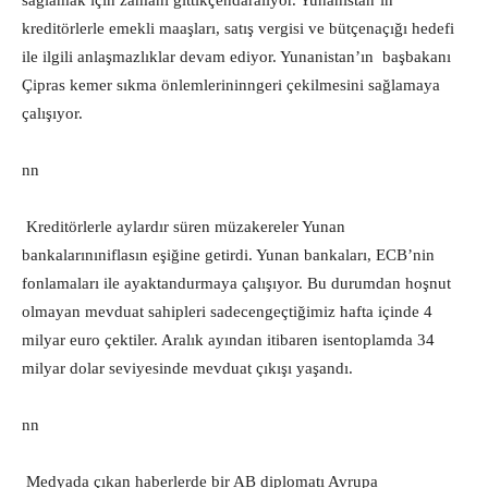
sağlamak için zamanı gittikçendaralıyor. Yunanistan’ın
kreditörlerle emekli maaşları, satış vergisi ve bütçenaçığı hedefi
ile ilgili anlaşmazlıklar devam ediyor. Yunanistan’ın
başbakanı
Çipras kemer sıkma önlemlerininngeri çekilmesini sağlamaya
çalışıyor.
nn
Kreditörlerle aylardır süren müzakereler Yunan
bankalarınıniflasın eşiğine getirdi. Yunan bankaları, ECB’nin
fonlamaları ile ayaktandurmaya çalışıyor. Bu durumdan hoşnut
olmayan mevduat sahipleri sadecengeçtiğimiz hafta içinde 4
milyar euro çektiler. Aralık ayından itibaren isentoplamda 34
milyar dolar seviyesinde mevduat çıkışı yaşandı.
nn
Medyada çıkan haberlerde bir AB diplomatı Avrupa