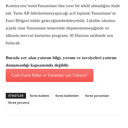
Komisyonu’nunnYunanistan’dan yeni bir teklif almadığını ifade
etti. Yarın AB liderlerininnyapacağı acil toplantı Yunanistan’ın
Euro Bölgesi’ndeki geleceğininbelirleyebilir. Likidite sıkıntısı
içinde olan Yunanistan temerrüde düşmesininneşiğinde ve
ülkenin mevcut kurtarma programı 30 Haziran tarihinde son
bulacak.
Burada yer alan yatırım bilgi, yorum ve tavsiyeleri yatırım
danışmanlığı kapsamında değildir.
Canlı Forex Haber ve Yorumları için Tıklayın!
ETİKETLER
forex bülteni
forex bültenleri
forex yorumları
forex yorumu