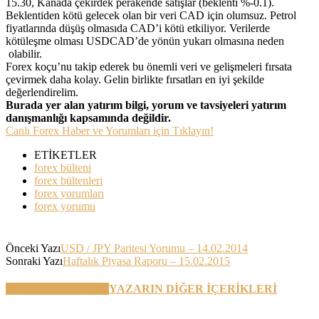
15.30, Kanada çekirdek perakende satışlar (beklenti %-0.1).
Beklentiden kötü gelecek olan bir veri CAD için olumsuz. Petrol
fiyatlarında düşüş olmasıda CAD’i kötü etkiliyor. Verilerde
kötüleşme olması USDCAD’de yönün yukarı olmasına neden
olabilir.
Forex koçu’nu takip ederek bu önemli veri ve gelişmeleri fırsata
çevirmek daha kolay. Gelin birlikte fırsatları en iyi şekilde
değerlendirelim.
Burada yer alan yatırım bilgi, yorum ve tavsiyeleri yatırım
danışmanlığı kapsamında değildir.
Canlı Forex Haber ve Yorumları için Tıklayın!
ETİKETLER
forex bülteni
forex bültenleri
forex yorumları
forex yorumu
Önceki Yazı
USD / JPY Paritesi Yorumu – 14.02.2014
Sonraki Yazı
Haftalık Piyasa Raporu – 15.02.2015
BENZER YAZILAR
YAZARIN DİĞER İÇERİKLERİ