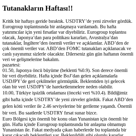
Tutanakların Haftası!!
Kritik bir haftayı geride bıraktık. USDTRY’de yeni zirveler gördük.
Eurogroup toplantısında bir anlaşmaya varılamadı. Bu hafta
yatırımcılar için yeni fırsatlar var diyebiliriz. Eurogroup toplantısı
olacak, Japonya’dan para politikası kararları, Avustralya’dan
tutanaklar, İngiltere’den önemli veriler ve açıklamlar. ABD’den de
çok önemli veriler var. ABD’den FOMC tutanakları açıklanacak ve
canlı yayınımız sizlerle olacaktır. Dilerseniz gün gün haftanın önemli
veri ve gelişmelerine bakalım.
pazartesi:
01.50, Japonya öncü büyüme (beklenti %0.9). Son derece önemli
bir veri diyebiliriz. Hafta içinde BoJ’dan gelen açıklamalarla
USDJPY’de geri çekilmeler görmüştük. Beklentiden iyi gelecek
olan bir veri USDJPY’de hareketlenmelere neden olabilir.
10.00, Türkiye işsizlik ortalaması (önceki veri %10.4). Bildiğimiz
gibi hafta içinde USDTRY’de yeni zirveler gördük. Fakat ABD’den
gelen kötü veriler ile 2.46 seviyelerine bir gerileme yaşandı. Önemli
bir veri. Bu saatlerde USDTRY fırsat sunar bizce.
Euro Bölgesi için önemli bir konu olan Yunanistan için önemli bir
gün. Hafta içinde Eurogroup toplantısında bir anlaşma olmamıştı
Yunanistan ile. Fakat medyada çıkan haberlerde bu toplantıda bir
karar çıkacağı beklentileri var. Beklenildiği gibi olumlu kararlar