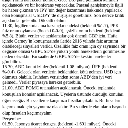
açıklanacak ve bir konferans yapacaklar. Parasal genişlemeyle ilgili
bir haber çıkması ve JPY’nin değer kazanması hakkında yapılacak
olan konuşmalar USDJPY’de düşüşler görebiliriz. Son derece kritik
açıklamlar gelebilir. Dikkatli olalım.
11.30, İngiltere ortalama kazançlar endeksi (beklenti %1.7), PPK
faiz oranı oylaması (önceki 0-0-9), işsizlik oranı beklenti (beklenti
%5.8). Bütün veriler ve açıklamalar çok önemli GBP için. Hafta
içinde Carney’in konuşmasında ileride 2016 yılında faiz arttırımı
olabileceği sinyalleri verildi. Özellikle faiz oranı için oy sayısında bir
değişme olması GBPUSD’de yukarı yönlü hareketlerin görülmesine
neden olacaktır. Bu saatlerde GBPUSD’de keskin hareketler
görebiliriz.
15.30, ABD konut izinler (beklenti 1.08 milyon), ÜFE (beklenti
%-0.4). Gelecek olan verilerin beklentiden kötü gelmesi USD için
olumsuz olabilir. İstihdam verisinden sonra ABD’den iyi veri
gelmedi. Veriler piyasaya hareket getirebilir.
21.00, ABD FOMC tutanakları açıklanacak. Önceki toplantıda
konuşulan konular açıklanacak. Üyelerin üstünde durduğu konuları
öğreneceğiz. Bu saatlerde karşımıza fırsatlar çıkabilir. Bu fırsatları
kaçırmamak için yayınımız olacaktır. Bu saatlerde ekranların başında
olup fırsatları kaçırmayalım.
Perşembe:
01.50, Japonya ticaret dengesi (beklenti -1.691 milyar). Önceki