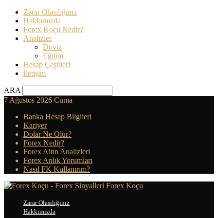
Zarar Olasılığınız
Hakkımızda
Forex Koçu Nedir?
Analizler
Doviz
Eğitim
Hesap Çeşitleri
İletişim
ARA
7 Ağustos 2026 Cuma
Banka Hesap Bilgileri
Kariyer
Dolar Ne Olur?
Forex Nedir?
Forex Altın Analizleri
Forex Anlık Yorumları
Nasıl FK Kullanırım?
Forex Koçu
Zarar Olasılığınız
Hakkımızda