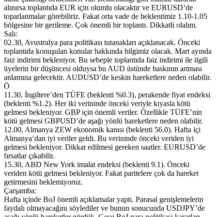
alınırsa toplantıda EUR için olumlu olacaktır ve EURUSD’de
toparlanmalar görebiliriz. Fakat orta vade de beklentimiz 1.10-1.05
bölgesine bir gerileme. Çok önemli bir toplantı. Dikkatli olalım.
Salı:
02.30, Avustralya para politikası tutanakları açıklanacak. Önceki
toplantıda konuşulan konular hakkında bilgimiz olacak. Mart ayında
faiz indirimi bekleniyor. Bu sebeple toplantıda faiz indirimi ile ilgili
üyelerin bir düşüncesi olduysa bu AUD üstünde baskının artması
anlamına gelecektir. AUDUSD’de keskin hareketlere neden olabilir.
Ö
11.30, İngiltere’den TÜFE (beklenti %0.3), perakende fiyat endeksi
(beklenti %1.2). Her iki verininde önceki veriyle kıyasla kötü
gelmesi bekleniyor. GBP için önemli veriler. Özellikle TÜFE’nin
kötü gelmesi GBPUSD’de aşağı yönlü hareketlere neden olabilir.
12.00, Almanya ZEW ekonomik kanısı (beklenti 56.0). Hafta içi
Almanya’dan iyi veriler geldi. Bu verininde önceki veriden iyi
gelmesi bekleniyor. Dikkat edilmesi gereken saatler. EURUSD’de
fırsatlar çıkabilir.
15.30, ABD New York imalat endeksi (beklenti 9.1). Önceki
veriden kötü gelmesi bekleniyor. Fakat paritelere çok da hareket
getirmesini beklemiyoruz.
Çarşamba:
Hafta içinde BoJ önemli açıklamalar yaptı. Parasal genişlemelerin
faydalı olmayacağını söylediler ve bunun sonucunda USDJPY’de
aşağı yönlü hareketler gördük. Gece BoJ para politikası kararları