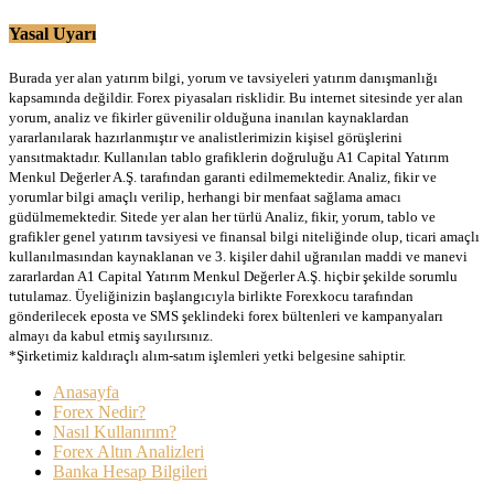
Yasal Uyarı
Burada yer alan yatırım bilgi, yorum ve tavsiyeleri yatırım danışmanlığı
kapsamında değildir. Forex piyasaları risklidir. Bu internet sitesinde yer alan
yorum, analiz ve fikirler güvenilir olduğuna inanılan kaynaklardan
yararlanılarak hazırlanmıştır ve analistlerimizin kişisel görüşlerini
yansıtmaktadır. Kullanılan tablo grafiklerin doğruluğu A1 Capital Yatırım
Menkul Değerler A.Ş. tarafından garanti edilmemektedir. Analiz, fikir ve
yorumlar bilgi amaçlı verilip, herhangi bir menfaat sağlama amacı
güdülmemektedir. Sitede yer alan her türlü Analiz, fikir, yorum, tablo ve
grafikler genel yatırım tavsiyesi ve finansal bilgi niteliğinde olup, ticari amaçlı
kullanılmasından kaynaklanan ve 3. kişiler dahil uğranılan maddi ve manevi
zararlardan A1 Capital Yatırım Menkul Değerler A.Ş. hiçbir şekilde sorumlu
tutulamaz. Üyeliğinizin başlangıcıyla birlikte Forexkocu tarafından
gönderilecek eposta ve SMS şeklindeki forex bültenleri ve kampanyaları
almayı da kabul etmiş sayılırsınız.
*Şirketimiz kaldıraçlı alım-satım işlemleri yetki belgesine sahiptir.
Anasayfa
Forex Nedir?
Nasıl Kullanırım?
Forex Altın Analizleri
Banka Hesap Bilgileri