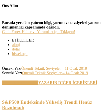
Ons Altın
Burada yer alan yatırım bilgi, yorum ve tavsiyeleri yatırım
danışmanlığı kapsamında değildir.
Canlı Forex Haber ve Yorumları için Tıklayın!
ETİKETLER
altınj
dolar
hissekoçu
Önceki Yazı
Önemli Teknik Seviyeler – 11 Ocak 2019
Sonraki Yazı
Önemli Teknik Seviyeler – 14 Ocak 2019
BENZER YAZILAR
YAZARIN DİĞER İÇERİKLERİ
S&P500 Endeksinde Yükseliş Trendi Henüz
Bozulmadı