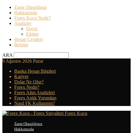
Zarar Olasılığınız
Hakkımızda
Forex Koçu Nedir?
Analizler
Doviz
Eğitim
Hesap Çeşitleri
İletişim
ARA
9 Ağustos 2026 Pazar
Banka Hesap Bilgileri
Kariyer
Dolar Ne Olur?
Forex Nedir?
Forex Altın Analizleri
Forex Anlık Yorumları
Nasıl FK Kullanırım?
Forex Koçu
Zarar Olasılığınız
Hakkımızda