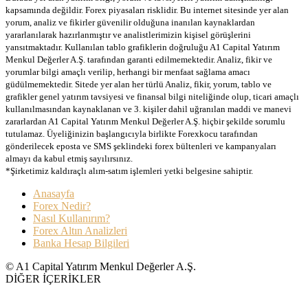
kapsamında değildir. Forex piyasaları risklidir. Bu internet sitesinde yer alan
yorum, analiz ve fikirler güvenilir olduğuna inanılan kaynaklardan
yararlanılarak hazırlanmıştır ve analistlerimizin kişisel görüşlerini
yansıtmaktadır. Kullanılan tablo grafiklerin doğruluğu A1 Capital Yatırım
Menkul Değerler A.Ş. tarafından garanti edilmemektedir. Analiz, fikir ve
yorumlar bilgi amaçlı verilip, herhangi bir menfaat sağlama amacı
güdülmemektedir. Sitede yer alan her türlü Analiz, fikir, yorum, tablo ve
grafikler genel yatırım tavsiyesi ve finansal bilgi niteliğinde olup, ticari amaçlı
kullanılmasından kaynaklanan ve 3. kişiler dahil uğranılan maddi ve manevi
zararlardan A1 Capital Yatırım Menkul Değerler A.Ş. hiçbir şekilde sorumlu
tutulamaz. Üyeliğinizin başlangıcıyla birlikte Forexkocu tarafından
gönderilecek eposta ve SMS şeklindeki forex bültenleri ve kampanyaları
almayı da kabul etmiş sayılırsınız.
*Şirketimiz kaldıraçlı alım-satım işlemleri yetki belgesine sahiptir.
Anasayfa
Forex Nedir?
Nasıl Kullanırım?
Forex Altın Analizleri
Banka Hesap Bilgileri
© A1 Capital Yatırım Menkul Değerler A.Ş.
DİĞER İÇERİKLER