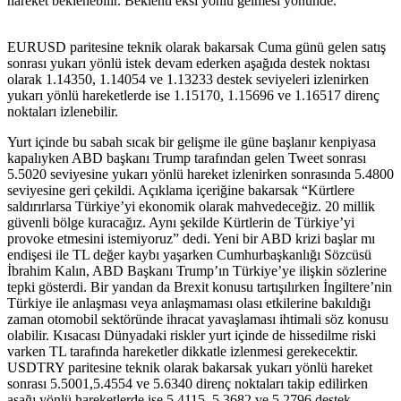
hareket beklenebilir. Beklenti eksi yönlü gelmesi yönünde.
EURUSD paritesine teknik olarak bakarsak Cuma günü gelen satış
sonrası yukarı yönlü istek devam ederken aşağıda destek noktası
olarak 1.14350, 1.14054 ve 1.13233 destek seviyeleri izlenirken
yukarı yönlü hareketlerde ise 1.15170, 1.15696 ve 1.16517 direnç
noktaları izlenebilir.
Yurt içinde bu sabah sıcak bir gelişme ile güne başlanır kenpiyasa
kapalıyken ABD başkanı Trump tarafından gelen Tweet sonrası
5.5020 seviyesine yukarı yönlü hareket izlenirken sonrasında 5.4800
seviyesine geri çekildi. Açıklama içeriğine bakarsak “Kürtlere
saldırırlarsa Türkiye’yi ekonomik olarak mahvedeceğiz. 20 millik
güvenli bölge kuracağız. Aynı şekilde Kürtlerin de Türkiye’yi
provoke etmesini istemiyoruz” dedi. Yeni bir ABD krizi başlar mı
endişesi ile TL değer kaybı yaşarken Cumhurbaşkanlığı Sözcüsü
İbrahim Kalın, ABD Başkanı Trump’ın Türkiye’ye ilişkin sözlerine
tepki gösterdi. Bir yandan da Brexit konusu tartışılırken İngiltere’nin
Türkiye ile anlaşması veya anlaşmaması olası etkilerine bakıldığı
zaman otomobil sektöründe ihracat yavaşlaması ihtimali söz konusu
olabilir. Kısacası Dünyadaki riskler yurt içinde de hissedilme riski
varken TL tarafında hareketler dikkatle izlenmesi gerekecektir.
USDTRY paritesine teknik olarak bakarsak yukarı yönlü hareket
sonrası 5.5001,5.4554 ve 5.6340 direnç noktaları takip edilirken
aşağı yönlü hareketlerde ise 5.4115, 5.3682 ve 5.2796 destek