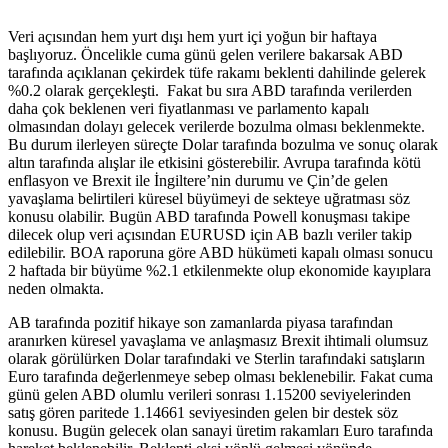
Veri açısından hem yurt dışı hem yurt içi yoğun bir haftaya
başlıyoruz. Öncelikle cuma günü gelen verilere bakarsak ABD
tarafında açıklanan çekirdek tüfe rakamı beklenti dahilinde gelerek
%0.2 olarak gerçekleşti. Fakat bu sıra ABD tarafında verilerden
daha çok beklenen veri fiyatlanması ve parlamento kapalı
olmasından dolayı gelecek verilerde bozulma olması beklenmekte.
Bu durum ilerleyen süreçte Dolar tarafında bozulma ve sonuç olarak
altın tarafında alışlar ile etkisini gösterebilir. Avrupa tarafında kötü
enflasyon ve Brexit ile İngiltere’nin durumu ve Çin’de gelen
yavaşlama belirtileri küresel büyümeyi de sekteye uğratması söz
konusu olabilir. Bugün ABD tarafında Powell konuşması takipe
dilecek olup veri açısından EURUSD için AB bazlı veriler takip
edilebilir. BOA raporuna göre ABD hükümeti kapalı olması sonucu
2 haftada bir büyüme %2.1 etkilenmekte olup ekonomide kayıplara
neden olmakta.
AB tarafında pozitif hikaye son zamanlarda piyasa tarafından
aranırken küresel yavaşlama ve anlaşmasız Brexit ihtimali olumsuz
olarak görülürken Dolar tarafındaki ve Sterlin tarafındaki satışların
Euro tarafında değerlenmeye sebep olması beklenebilir. Fakat cuma
günü gelen ABD olumlu verileri sonrası 1.15200 seviyelerinden
satış gören paritede 1.14661 seviyesinden gelen bir destek söz
konusu. Bugün gelecek olan sanayi üretim rakamları Euro tarafında