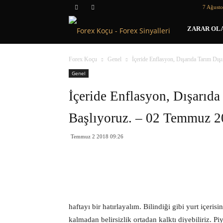
7 Ağust
Forex
ZARAR OLA
Koçu
Forex Koçu
Genel
İçeride Enflasyon, Dışarıda Tarım Dı
Genel
İçeride Enflasyon, Dışarıd
Başlıyoruz. – 02 Temmuz 
Temmuz 2 2018 09:26
haftayı bir hatırlayalım. Bilindiği gibi yurt içeris
kalmadan belirsizlik ortadan kalktı diyebiliriz. Piy