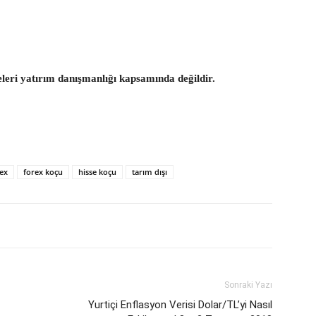
eleri yatırım danışmanlığı kapsamında değildir.
ex
forex koçu
hisse koçu
tarım dışı
Sonraki Yazı
Yurtiçi Enflasyon Verisi Dolar/TL’yi Nasıl