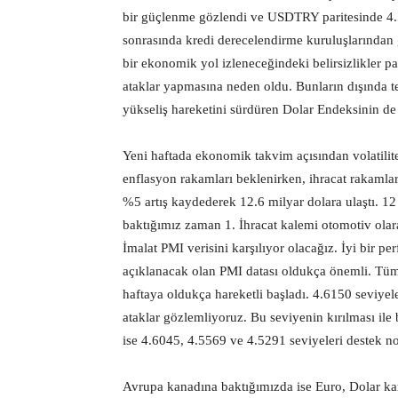
bir güçlenme gözlendi ve USDTRY paritesinde 4.5
sonrasında kredi derecelendirme kuruluşlarından
bir ekonomik yol izleneceğindeki belirsizlikler pa
ataklar yapmasına neden oldu. Bunların dışında te
yükseliş hareketini sürdüren Dolar Endeksinin de 
Yeni haftada ekonomik takvim açısından volatilites
enflasyon rakamları beklenirken, ihracat rakamlar
%5 artış kaydederek 12.6 milyar dolara ulaştı. 12 
baktığımız zaman 1. İhracat kalemi otomotiv olara
İmalat PMI verisini karşılıyor olacağız. İyi bir 
açıklanacak olan PMI datası oldukça önemli. Tüm 
haftaya oldukça hareketli başladı. 4.6150 seviye
ataklar gözlemliyoruz. Bu seviyenin kırılması ile
ise 4.6045, 4.5569 ve 4.5291 seviyeleri destek nok
Avrupa kanadına baktığımızda ise Euro, Dolar kar