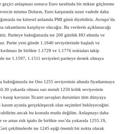
ne geçici anlaşması sonucu Euro tarafında bir miktar güçlenme
vercin tutumu Doların, Euro karşısında uzun vadede daha
tığımızda ise küresel anlamda PMI günü diyebiliriz. Avrupa’da
 rakamlarını karşılıyor olacağız. Bu verilerin açıklanacağı
liriz. Pariteye baktığımızda ise 200 günlük HO altında ve
z. Parite yeni günde 1.1640 seviyelerinde başladı ve
ırılması ile birlikte 1.1729 ve 1.1776 noktaları takip
de ise 1.1597, 1.1511 seviyeleri pariteye destek olmaya
ına baktığımızda ise Ons 1255 seviyesinin altında fiyatlanmaya
.30 yukarda olması sarı metali 1250 kritik seviyesinin
 kasıp kavuran Ticaret savaşları durumları tüm dünyaya
 kasım ayında gerçekleşecek olan seçimleri bekleyeceğini
ayabilirim ancak bu konuda mutlu değilim. Anlaşmayı daha
 ve artan risk iştahı ile birlikte ons’da yukarıda 1255.19,
 Geri çekilmelerde ise 1245 eşiği önemli bir nokta olarak