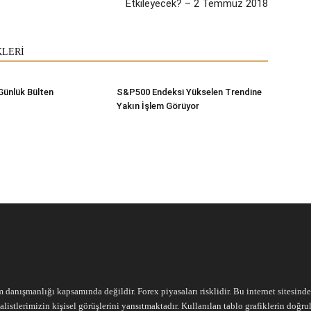
Etkileyecek? – 2 Temmuz 2018
KLERİ
Günlük Bülten
S&P500 Endeksi Yükselen Trendine
Yakın İşlem Görüyor
m danışmanlığı kapsamında değildir. Forex piyasaları risklidir. Bu internet sitesind
alistlerimizin kişisel görüşlerini yansıtmaktadır. Kullanılan tablo grafiklerin doğ