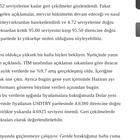
2 seviyelerine kadar geri çekilmeler gözlemlendi. Fakat
 gelen açıklamalar, mevcut hükümetin devam edeceği ve nasıl
riteyi tekrardan hareketlendirdi ve 4.72 seviyelerine doğru
krardan kritik 95.00 seviyesini kırıp 95.50 direncine doğru
paritede ki yükselişe neden olduğunu söyleyebiliriz.
i oldukça yüksek bir hafta bizleri bekliyor. Yurtiçinde yarın
ı açıklandı. TİM tarafından açıklanan rakamlara göre ihracat
aylık verilerde ise %9,7 artış gerçekleşmiş oldu. İçeriğine
k öne çıktı. Ayrıca bugün gene yurt içerisinde Haziran ayı
performans gösteren büyüme verileri açısından bugün
bu verilerin ışığında fiyatlamalara baktığımızda Dolar yeni
lerinde fiyatlanan USDTRY paritesinde 4.6380 direncine doğru
 birlikte yukarıda 4.6925 seviyesi önemli. Geri çekilmelerde
taları olarak değerlendirilebilir.
şısında güçlenmeye çalışıyor. Geride bıraktığımız hafta cuma