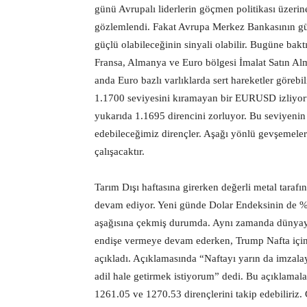
günü Avrupalı liderlerin göçmen politikası üzeri
gözlemlendi. Fakat Avrupa Merkez Bankasının gü
güçlü olabileceğinin sinyali olabilir. Bugüne bak
Fransa, Almanya ve Euro bölgesi İmalat Satın Alma
anda Euro bazlı varlıklarda sert hareketler görebi
1.1700 seviyesini kıramayan bir EURUSD izliyoru
yukarıda 1.1695 direncini zorluyor. Bu seviyenin k
edebileceğimiz dirençler. Aşağı yönlü gevşemeler
çalışacaktır.
Tarım Dışı haftasına girerken değerli metal taraf
devam ediyor. Yeni günde Dolar Endeksinin de %0
aşağısına çekmiş durumda. Aynı zamanda dünyayı
endişe vermeye devam ederken, Trump Nafta için
açıkladı. Açıklamasında “Naftayı yarın da imzal
adil hale getirmek istiyorum” dedi. Bu açıklamalar
1261.05 ve 1270.53 dirençlerini takip edebiliriz.