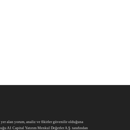
e yer alan yorum, analiz ve fikirler güvenilir olduğuna
ruluğu A1 Capital Yatırım Menkul Değerler A.Ş. tarafından