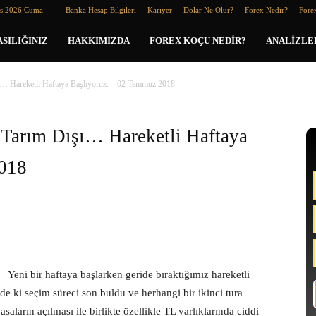
os 2026 Cuma
Banka Hesap Bilgileri
Kariyer
Dolar Ne Olur?
Forex Nedir?
Forex
SILIĞINIZ
HAKKIMIZDA
FOREX KOÇU NEDIR?
ANALIZLE
şı… Hareketli Haftaya Başlıyoruz. – 02 Temmuz 2018
a Tarım Dışı… Hareketli Haftaya
2018
Yeni bir haftaya başlarken geride bıraktığımız hareketli
inde ki seçim süreci son buldu ve herhangi bir ikinci tura
asaların açılması ile birlikte özellikle TL varlıklarında ciddi