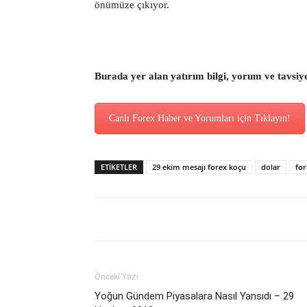
önümüze çıkıyor.
Burada yer alan yatırım bilgi, yorum ve tavsiy
Canlı Forex Haber ve Yorumları için Tıklayın!
ETİKETLER
29 ekim mesajı forex koçu
dolar
for
Önceki Yazı
Yoğun Gündem Piyasalara Nasıl Yansıdı – 29