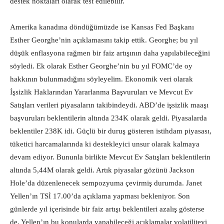
destek noktaları olarak test edilebilir.
Amerika kanadına döndüğümüzde ise Kansas Fed Başkanı
Esther Georghe’nin açıklamasını takip ettik. Georghe; bu yıl
düşük enflasyona rağmen bir faiz artışının daha yapılabileceğini
söyledi. Ek olarak Esther Georghe’nin bu yıl FOMC’de oy
hakkının bulunmadığını söyleyelim. Ekonomik veri olarak
İşsizlik Haklarından Yararlanma Başvuruları ve Mevcut Ev
Satışları verileri piyasaların takibindeydi. ABD’de işsizlik maaşı
başvuruları beklentilerin altında 234K olarak geldi. Piyasalarda
beklentiler 238K idi. Güçlü bir duruş gösteren istihdam piyasası,
tüketici harcamalarında ki destekleyici unsur olarak kalmaya
devam ediyor. Bununla birlikte Mevcut Ev Satışları beklentilerin
altında 5,44M olarak geldi. Artık piyasalar gözünü Jackson
Hole’da düzenlenecek sempozyuma çevirmiş durumda. Janet
Yellen’ın TSİ 17.00’da açıklama yapması bekleniyor. Son
günlerde yıl içerisinde bir faiz artışı beklentileri azalış gösterse
de, Yellen’ın bu konularda yapabileceği açıklamalar volatiliteyi