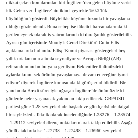
dikkat çeken konularından biri İngiltere’den gelen büyüme verisi
idi. Gelen veri İngiltere’nin ikinci çeyrekte %0.3’lük
büyüdüğünü gösterdi. Böylelikle büyüme hızında bir yavaşlama
olduğu gözlemlendi. Buna sebep ise tüketici harcamalarında ki
gerilemeye ek olarak iş yatırımlarında ki durağanlık gösterilebilir.
Ayrıca gün içerisinde Moody’s Genel Direktörü Colin Ellis
açıklamalarda bulundu. Ellis; ‘Konut piyasası göstergeleri beş
yıllık ortalamanın altında seyrediyor ve Avrupa Birliği (AB)
referandumundan bu yana geriliyor. Beklentiler önümüzdeki
aylarda konut sektörünün yavaşlamaya devam edeceğine işaret
ediyor’ diyerek İngiltere konusunda ki görüşlerini bildirdi. Bir
yandan da Brexit süreciyle uğraşan İngiltere’de önümüzde ki
günlerde neler yaşanacak yakından takip edilecek. GBP/USD
paritesi güne 1.28 seviyelerinde başladı ve gün içerisinde dalgalı
bir seyir izledi. Teknik olarak incelendiğinde 1.28276 – 1.28574
– 1.29112 seviyeleri direnç noktaları olarak takip edilebilir. Aşağı
yönlü ataklarda ise 1.27738 – 1.27498 – 1.26960 seviyeleri