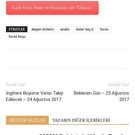
Canlı Forex Haber ve Yorumları için Tıklayın!
ETİKETLER
akşam bülteni
analiz
dolar kaç tl
forex
forex koçu
Önceki Yazı
Sonraki Yazı
İngiltere Büyüme Verisi Takip
Beklenen Gün – 25 Ağustos
Edilecek – 24 Ağustos 2017
2017
BENZER YAZILAR
YAZARIN DİĞER İÇERİKLERİ