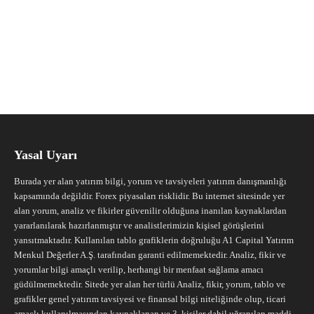
Yasal Uyarı
Burada yer alan yatırım bilgi, yorum ve tavsiyeleri yatırım danışmanlığı
kapsamında değildir. Forex piyasaları risklidir. Bu internet sitesinde yer
alan yorum, analiz ve fikirler güvenilir olduğuna inanılan kaynaklardan
yararlanılarak hazırlanmıştır ve analistlerimizin kişisel görüşlerini
yansıtmaktadır. Kullanılan tablo grafiklerin doğruluğu A1 Capital Yatırım
Menkul Değerler A.Ş. tarafından garanti edilmemektedir. Analiz, fikir ve
yorumlar bilgi amaçlı verilip, herhangi bir menfaat sağlama amacı
güdülmemektedir. Sitede yer alan her türlü Analiz, fikir, yorum, tablo ve
grafikler genel yatırım tavsiyesi ve finansal bilgi niteliğinde olup, ticari
amaçlı kullanılmasından kaynaklanan ve 3. kişiler dahil uğranılan maddi