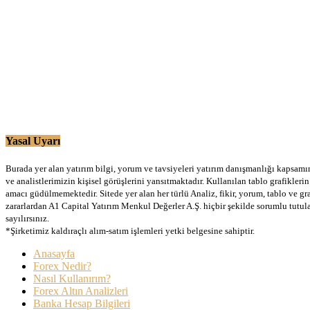
Yasal Uyarı
Burada yer alan yatırım bilgi, yorum ve tavsiyeleri yatırım danışmanlığı kapsamınd
ve analistlerimizin kişisel görüşlerini yansıtmaktadır. Kullanılan tablo grafikler
amacı güdülmemektedir. Sitede yer alan her türlü Analiz, fikir, yorum, tablo ve gr
zararlardan A1 Capital Yatırım Menkul Değerler A.Ş. hiçbir şekilde sorumlu tutu
sayılırsınız.
*Şirketimiz kaldıraçlı alım-satım işlemleri yetki belgesine sahiptir.
Anasayfa
Forex Nedir?
Nasıl Kullanırım?
Forex Altın Analizleri
Banka Hesap Bilgileri