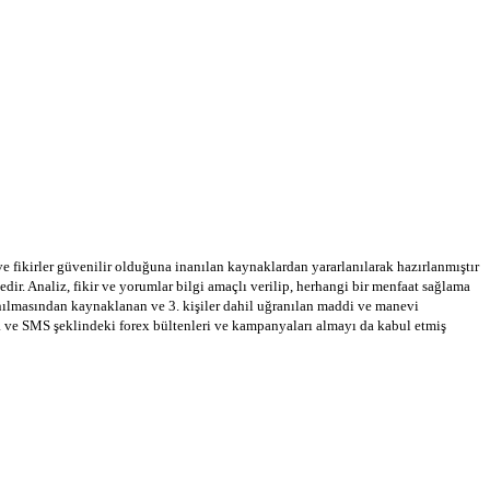
 ve fikirler güvenilir olduğuna inanılan kaynaklardan yararlanılarak hazırlanmıştır
dir. Analiz, fikir ve yorumlar bilgi amaçlı verilip, herhangi bir menfaat sağlama
llanılmasından kaynaklanan ve 3. kişiler dahil uğranılan maddi ve manevi
a ve SMS şeklindeki forex bültenleri ve kampanyaları almayı da kabul etmiş