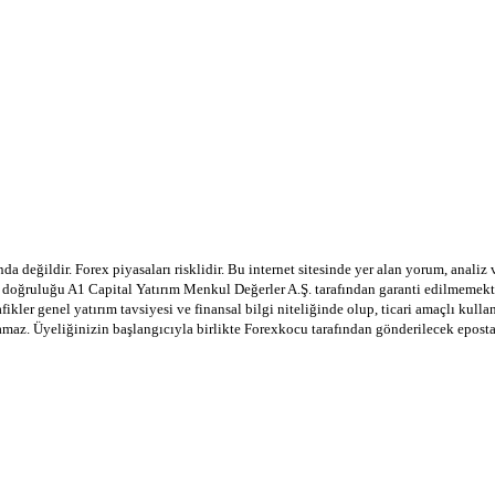
a değildir. Forex piyasaları risklidir. Bu internet sitesinde yer alan yorum, analiz
in doğruluğu A1 Capital Yatırım Menkul Değerler A.Ş. tarafından garanti edilmemekte
afikler genel yatırım tavsiyesi ve finansal bilgi niteliğinde olup, ticari amaçlı ku
lamaz. Üyeliğinizin başlangıcıyla birlikte Forexkocu tarafından gönderilecek epost