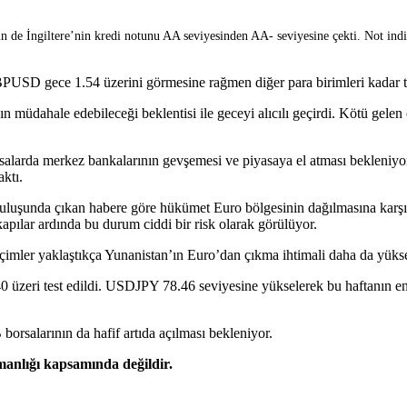
n de İngiltere’nin kredi notunu AA seviyesinden AA- seviyesine çekti. Not indir
 GBPUSD gece 1.54 üzerini görmesine rağmen diğer para birimleri kadar
ının müdahale edebileceği beklentisi ile geceyi alıcılı geçirdi. Kötü g
da merkez bankalarının gevşemesi ve piyasaya el atması bekleniyor. Bu 
aktı.
uluşunda çıkan habere göre hükümet Euro bölgesinin dağılmasına karşı a
kapılar ardında bu durum ciddi bir risk olarak görülüyor.
mler yaklaştıkça Yunanistan’ın Euro’dan çıkma ihtimali daha da yükseli
üzeri test edildi. USDJPY 78.46 seviyesine yükselerek bu haftanın en
borsalarının da hafif artıda açılması bekleniyor.
şmanlığı kapsamında değildir.