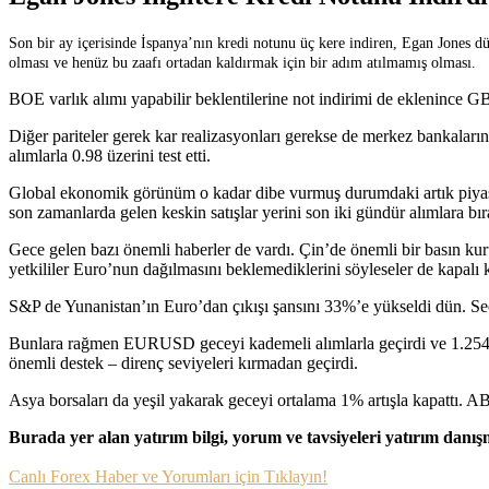
Son bir ay içerisinde İspanya’nın kredi notunu üç kere indiren, Egan Jones dü
olması ve henüz bu zaafı ortadan kaldırmak için bir adım atılmamış olması.
BOE varlık alımı yapabilir beklentilerine not indirimi de eklenince
Diğer pariteler gerek kar realizasyonları gerekse de merkez bankalar
alımlarla 0.98 üzerini test etti.
Global ekonomik görünüm o kadar dibe vurmuş durumdaki artık piyasalar
son zamanlarda gelen keskin satışlar yerini son iki gündür alımlara bır
Gece gelen bazı önemli haberler de vardı. Çin’de önemli bir basın kur
yetkililer Euro’nun dağılmasını beklemediklerini söyleseler de kapalı 
S&P de Yunanistan’ın Euro’dan çıkışı şansını 33%’e yükseldi dün. Seçi
Bunlara rağmen EURUSD geceyi kademeli alımlarla geçirdi ve 1.2540 
önemli destek – direnç seviyeleri kırmadan geçirdi.
Asya borsaları da yeşil yakarak geceyi ortalama 1% artışla kapattı. AB 
Burada yer alan yatırım bilgi, yorum ve tavsiyeleri yatırım danı
Canlı Forex Haber ve Yorumları için Tıklayın!