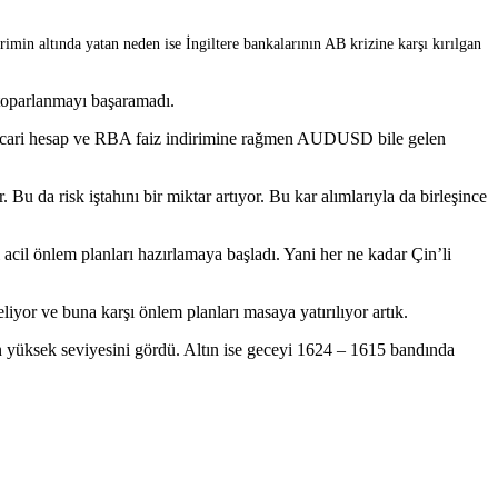
imin altında yatan neden ise İngiltere bankalarının AB krizine karşı kırılgan
 toparlanmayı başaramadı.
elen cari hesap ve RBA faiz indirimine rağmen AUDUSD bile gelen
da risk iştahını bir miktar artıyor. Bu kar alımlarıyla da birleşince
cil önlem planları hazırlamaya başladı. Yani her ne kadar Çin’li
yor ve buna karşı önlem planları masaya yatırılıyor artık.
 yüksek seviyesini gördü. Altın ise geceyi 1624 – 1615 bandında