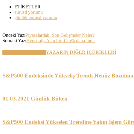
ETİKETLER
eurusd yorumu
günlük eurusd yorumu
Önceki Yazı
Piyasalardaki Son Gelişmeler Neler?
Sonraki Yazı
Avustralya’dan bir 0.25% daha İndi.
BENZER YAZILAR
YAZARIN DİĞER İÇERİKLERİ
S&P500 Endeksinde Yükseliş Trendi Henüz Bozulma
01.03.2021 Günlük Bülten
S&P500 Endeksi Yükselen Trendine Yakın İşlem Gör