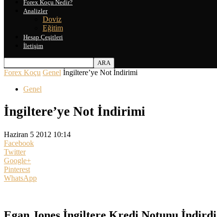
Forex Koçu Nedir?
Analizler
Doviz
Eğitim
Hesap Çeşitleri
İletişim
Forex Koçu
Genel
İngiltere’ye Not İndirimi
Genel
İngiltere’ye Not İndirimi
Haziran 5 2012 10:14
Facebook
Twitter
Google+
Pinterest
WhatsApp
Egan Jones İngiltere Kredi Notunu İndirdi