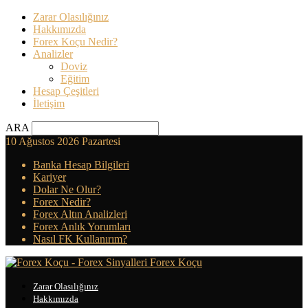
Zarar Olasılığınız
Hakkımızda
Forex Koçu Nedir?
Analizler
Doviz
Eğitim
Hesap Çeşitleri
İletişim
ARA
10 Ağustos 2026 Pazartesi
Banka Hesap Bilgileri
Kariyer
Dolar Ne Olur?
Forex Nedir?
Forex Altın Analizleri
Forex Anlık Yorumları
Nasıl FK Kullanırım?
Forex Koçu
Zarar Olasılığınız
Hakkımızda