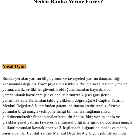
Neden Banka Yerine Forex?
Yasal Uyarı
Burada yer alan yatırım bilgi, yorum ve tavsiyeleri yatırım danışmanlığı
kapsamında değildir. Forex piyasaları risklidir. Bu internet sitesinde yer alan
yorum, analiz ve fikirler güvenilir olduğuna inanılan kaynaklardan
yararlanılarak hazırlanmıştır ve analistlerimizin kişisel görüşlerini
yansıtmaktadır. Kullanılan tablo grafiklerin doğruluğu A1 Capital Yatırım
Menkul Değerler A.Ş. tarafından garanti edilmemektedir. Analiz, fikir ve
yorumlar bilgi amaçlı verilip, herhangi bir menfaat sağlama amacı
güdülmemektedir. Sitede yer alan her türlü Analiz, fikir, yorum, tablo ve
grafikler genel yatırım tavsiyesi ve finansal bilgi niteliğinde olup, ticari amaçlı
kullanılmasından kaynaklanan ve 3. kişiler dahil uğranılan maddi ve manevi
zararlardan A1 Capital Yatırım Menkul Değerler A.Ş. hiçbir şekilde sorumlu