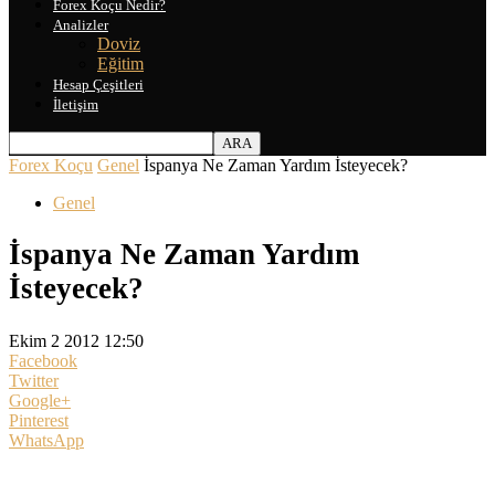
Forex Koçu Nedir?
Analizler
Doviz
Eğitim
Hesap Çeşitleri
İletişim
Forex Koçu
Genel
İspanya Ne Zaman Yardım İsteyecek?
Genel
İspanya Ne Zaman Yardım
İsteyecek?
Ekim 2 2012 12:50
Facebook
Twitter
Google+
Pinterest
WhatsApp