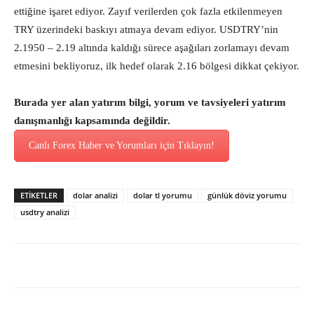
ettiğine işaret ediyor. Zayıf verilerden çok fazla etkilenmeyen
TRY üzerindeki baskıyı atmaya devam ediyor. USDTRY’nin
2.1950 – 2.19 altında kaldığı sürece aşağıları zorlamayı devam
etmesini bekliyoruz, ilk hedef olarak 2.16 bölgesi dikkat çekiyor.
Burada yer alan yatırım bilgi, yorum ve tavsiyeleri yatırım
danışmanlığı kapsamında değildir.
Canlı Forex Haber ve Yorumları için Tıklayın!
ETİKETLER
dolar analizi
dolar tl yorumu
günlük döviz yorumu
usdtry analizi