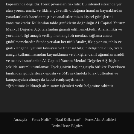
kapsamında değildir. Forex piyasaları risklidir. Bu internet sitesinde yer
alan yorum, analiz ve fikirler güvenilir olduğuna inanılan kaynaklardan
yararlanılarak hazırlanmıştır ve analistlerimizin kişisel görüşlerini
yansıtmaktadır. Kullanılan tablo grafiklerin doğruluğu A1 Capital Yatırım
Menkul Değerler A.Ş. tarafından garanti edilmemektedir. Analiz, fikir ve
yorumlar bilgi amaçlı verilip, herhangi bir menfaat sağlama amacı
güdülmemektedir. Sitede yer alan her türlü Analiz, fikir, yorum, tablo ve
grafikler genel yatırım tavsiyesi ve finansal bilgi niteliğinde olup, ticari
amaçlı kullanılmasından kaynaklanan ve 3. kişiler dahil uğranılan maddi
ve manevi zararlardan A1 Capital Yatırım Menkul Değerler A.Ş. hiçbir
şekilde sorumlu tutulamaz. Üyeliğinizin başlangıcıyla birlikte Forexkocu
tarafından gönderilecek eposta ve SMS şeklindeki forex bültenleri ve
kampanyaları almayı da kabul etmiş sayılırsınız.
*Şirketimiz kaldıraçlı alım-satım işlemleri yetki belgesine sahiptir.
Anasayfa
Forex Nedir?
Nasıl Kullanırım?
Forex Altın Analizleri
Banka Hesap Bilgileri