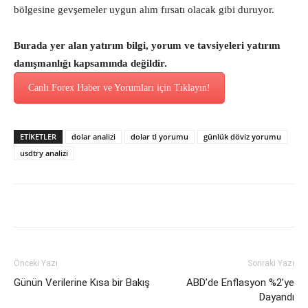
bölgesine gevşemeler uygun alım fırsatı olacak gibi duruyor.
Burada yer alan yatırım bilgi, yorum ve tavsiyeleri yatırım
danışmanlığı kapsamında değildir.
Canlı Forex Haber ve Yorumları için Tıklayın!
ETİKETLER
dolar analizi
dolar tl yorumu
günlük döviz yorumu
usdtry analizi
Önceki Yazı
Sonraki Yazı
Günün Verilerine Kısa bir Bakış
ABD’de Enflasyon %2’ye
Dayandı