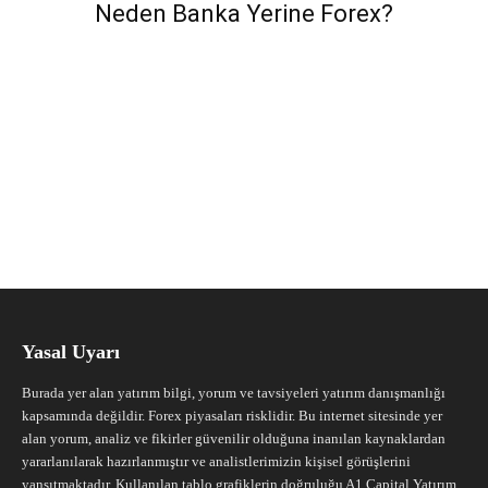
Neden Banka Yerine Forex?
Yasal Uyarı
Burada yer alan yatırım bilgi, yorum ve tavsiyeleri yatırım danışmanlığı
kapsamında değildir. Forex piyasaları risklidir. Bu internet sitesinde yer
alan yorum, analiz ve fikirler güvenilir olduğuna inanılan kaynaklardan
yararlanılarak hazırlanmıştır ve analistlerimizin kişisel görüşlerini
yansıtmaktadır. Kullanılan tablo grafiklerin doğruluğu A1 Capital Yatırım