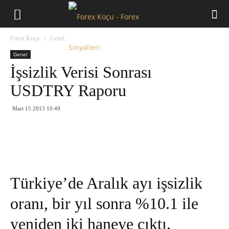
Forex
Forex Koçu
Genel
Koçu
Genel
İşsizlik Verisi Sonrası
USDTRY Raporu
Mart 15 2013 10:49
Türkiye’de Aralık ayı işsizlik
oranı, bir yıl sonra %10.1 ile
yeniden iki haneye çıktı.