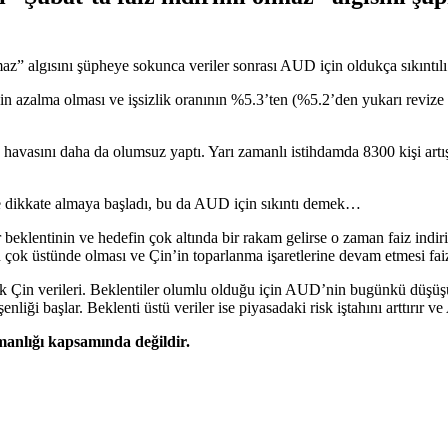
maz” algısını şüpheye sokunca veriler sonrası AUD için oldukça sıkıntılı 
 bin azalma olması ve işsizlik oranının %5.3’ten (%5.2’den yukarı revi
havasını daha da olumsuz yaptı. Yarı zamanlı istihdamda 8300 kişi artış
iyice dikkate almaya başladı, bu da AUD için sıkıntı demek…
er beklentinin ve hedefin çok altında bir rakam gelirse o zaman faiz ind
 çok üstünde olması ve Çin’in toparlanma işaretlerine devam etmesi faizl
in verileri. Beklentiler olumlu olduğu için AUD’nin bugünkü düşüşü sın
enliği başlar. Beklenti üstü veriler ise piyasadaki risk iştahını arttı
şmanlığı kapsamında değildir.