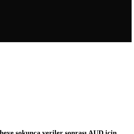
pheye sokunca veriler sonrası AUD için