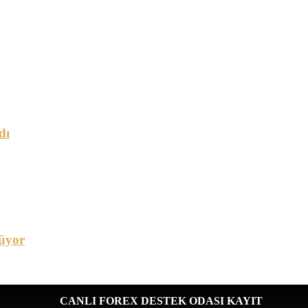
dı
üyor
CANLI FOREX DESTEK ODASI KAYIT