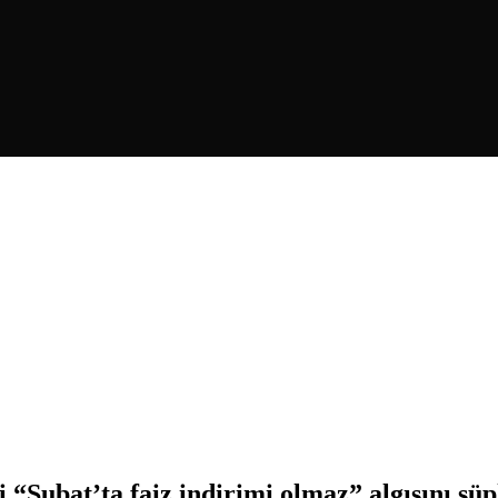
i “Şubat’ta faiz indirimi olmaz” algısını şü