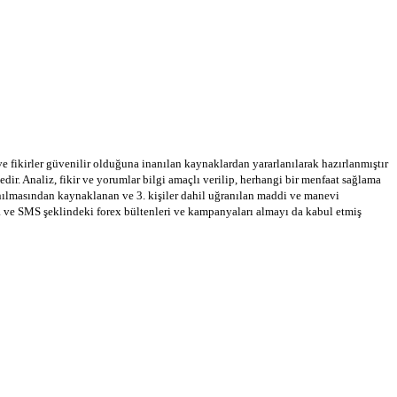
 ve fikirler güvenilir olduğuna inanılan kaynaklardan yararlanılarak hazırlanmıştır
dir. Analiz, fikir ve yorumlar bilgi amaçlı verilip, herhangi bir menfaat sağlama
llanılmasından kaynaklanan ve 3. kişiler dahil uğranılan maddi ve manevi
a ve SMS şeklindeki forex bültenleri ve kampanyaları almayı da kabul etmiş