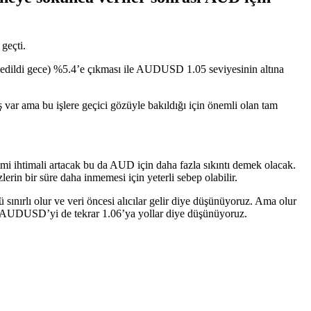
geçti.
ze edildi gece) %5.4’e çıkması ile AUDUSD 1.05 seviyesinin altına
 var ama bu işlere geçici gözüyle bakıldığı için önemli olan tam
irimi ihtimali artacak bu da AUD için daha fazla sıkıntı demek olacak.
erin bir süre daha inmemesi için yeterli sebep olabilir.
ırlı olur ve veri öncesi alıcılar gelir diye düşünüyoruz. Ama olur
rır ve AUDUSD’yi de tekrar 1.06’ya yollar diye düşünüyoruz.