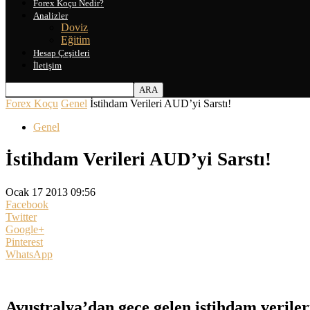
Forex Koçu Nedir?
Analizler
Doviz
Eğitim
Hesap Çeşitleri
İletişim
Forex Koçu
Genel
İstihdam Verileri AUD’yi Sarstı!
Genel
İstihdam Verileri AUD’yi Sarstı!
Ocak 17 2013 09:56
Facebook
Twitter
Google+
Pinterest
WhatsApp
Avustralya’dan gece gelen istihdam veriler