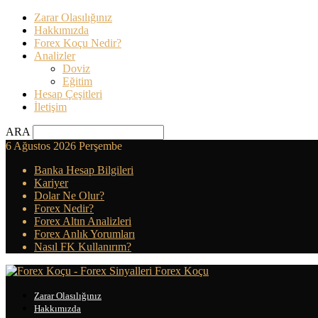
Zarar Olasılığınız
Hakkımızda
Forex Koçu Nedir?
Analizler
Doviz
Eğitim
Hesap Çeşitleri
İletişim
ARA
6 Ağustos 2026 Perşembe
Banka Hesap Bilgileri
Kariyer
Dolar Ne Olur?
Forex Nedir?
Forex Altın Analizleri
Forex Anlık Yorumları
Nasıl FK Kullanırım?
Forex Koçu
Zarar Olasılığınız
Hakkımızda