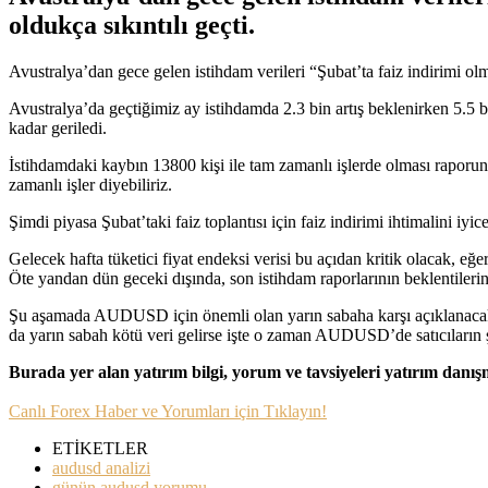
oldukça sıkıntılı geçti.
Avustralya’dan gece gelen istihdam verileri “Şubat’ta faiz indirimi ol
Avustralya’da geçtiğimiz ay istihdamda 2.3 bin artış beklenirken 5.5
kadar geriledi.
İstihdamdaki kaybın 13800 kişi ile tam zamanlı işlerde olması raporun 
zamanlı işler diyebiliriz.
Şimdi piyasa Şubat’taki faiz toplantısı için faiz indirimi ihtimalini 
Gelecek hafta tüketici fiyat endeksi verisi bu açıdan kritik olacak, eğ
Öte yandan dün geceki dışında, son istihdam raporlarının beklentilerin
Şu aşamada AUDUSD için önemli olan yarın sabaha karşı açıklanacak Ç
da yarın sabah kötü veri gelirse işte o zaman AUDUSD’de satıcıların ş
Burada yer alan yatırım bilgi, yorum ve tavsiyeleri yatırım danı
Canlı Forex Haber ve Yorumları için Tıklayın!
ETİKETLER
audusd analizi
günün audusd yorumu