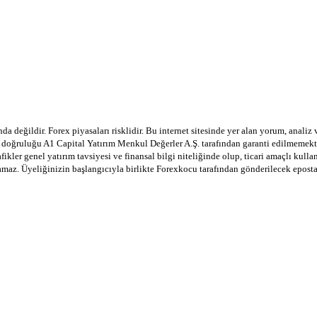
a değildir. Forex piyasaları risklidir. Bu internet sitesinde yer alan yorum, analiz
in doğruluğu A1 Capital Yatırım Menkul Değerler A.Ş. tarafından garanti edilmemekte
afikler genel yatırım tavsiyesi ve finansal bilgi niteliğinde olup, ticari amaçlı ku
lamaz. Üyeliğinizin başlangıcıyla birlikte Forexkocu tarafından gönderilecek epost