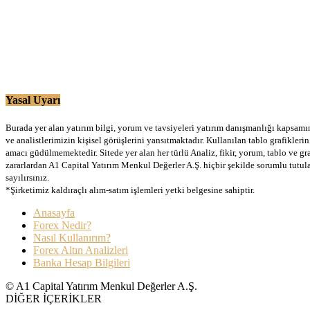
Yasal Uyarı
Burada yer alan yatırım bilgi, yorum ve tavsiyeleri yatırım danışmanlığı kapsamınd
ve analistlerimizin kişisel görüşlerini yansıtmaktadır. Kullanılan tablo grafikler
amacı güdülmemektedir. Sitede yer alan her türlü Analiz, fikir, yorum, tablo ve gr
zararlardan A1 Capital Yatırım Menkul Değerler A.Ş. hiçbir şekilde sorumlu tutu
sayılırsınız.
*Şirketimiz kaldıraçlı alım-satım işlemleri yetki belgesine sahiptir.
Anasayfa
Forex Nedir?
Nasıl Kullanırım?
Forex Altın Analizleri
Banka Hesap Bilgileri
© A1 Capital Yatırım Menkul Değerler A.Ş.
DİĞER İÇERİKLER