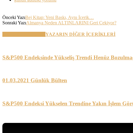
Önceki Yazı
Bej Kitap: Yeni Baskı, Aynı İçerik…
Sonraki Yazı
Almanya Neden ALTINLARINI Geri Çekiyor?
BENZER YAZILAR
YAZARIN DİĞER İÇERİKLERİ
S&P500 Endeksinde Yükseliş Trendi Henüz Bozulma
01.03.2021 Günlük Bülten
S&P500 Endeksi Yükselen Trendine Yakın İşlem Gör