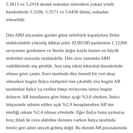
5.3813 ve 5.2934 destek noktaları izlenirken yukarı yönlü
hareketlerde 5.5106, 5.5571 ve 5.6450 direnç noktaları
izlenebilir.
Dün ABD piyasaları gaziler günü sebebiyle kapalıyken Dolar
endeksindeki yükseliş dikkat çekti. EURUSD paritesinin 1.12260
seviyesine gerilemesi ve Sterlin değer kaybı bunun en büyük
nedenleri arasında sıralanabilir. Dün aynı zamanda ABD
vadelilerinde atış gördük. Ana satış etkisi teknoloji hisselerinde
olması göze çarptı. Euro tarafında dün önemli bir veri akışı
olmazken bugün İtalya endişeleri öne çıkabilir zira bugün AB
tarafından İtalya’ya verilen bütçe revizyonu süresi bugün
doluyor. AB kurallarına göre bütçe açığı %3.0 olurken, İtalya
bütçesinde tahmin edilen açık %2.9 hesaplanırken AB’nin
istediği rakam %2.4 olması yönünde. Eğer İtalya buna uymazsa
borç ihlali ile ceza alabilme durumu varken İtalya tarafında
henüz geri adım sinyali gelmiş değil. Bu durum AB piyasalarında