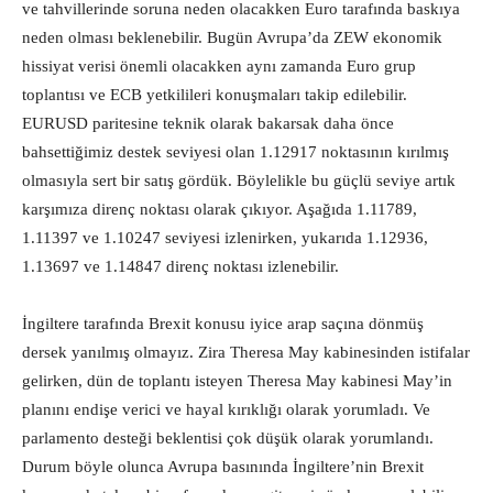
ve tahvillerinde soruna neden olacakken Euro tarafında baskıya
neden olması beklenebilir. Bugün Avrupa’da ZEW ekonomik
hissiyat verisi önemli olacakken aynı zamanda Euro grup
toplantısı ve ECB yetkilileri konuşmaları takip edilebilir.
EURUSD paritesine teknik olarak bakarsak daha önce
bahsettiğimiz destek seviyesi olan 1.12917 noktasının kırılmış
olmasıyla sert bir satış gördük. Böylelikle bu güçlü seviye artık
karşımıza direnç noktası olarak çıkıyor. Aşağıda 1.11789,
1.11397 ve 1.10247 seviyesi izlenirken, yukarıda 1.12936,
1.13697 ve 1.14847 direnç noktası izlenebilir.
İngiltere tarafında Brexit konusu iyice arap saçına dönmüş
dersek yanılmış olmayız. Zira Theresa May kabinesinden istifalar
gelirken, dün de toplantı isteyen Theresa May kabinesi May’in
planını endişe verici ve hayal kırıklığı olarak yorumladı. Ve
parlamento desteği beklentisi çok düşük olarak yorumlandı.
Durum böyle olunca Avrupa basınında İngiltere’nin Brexit