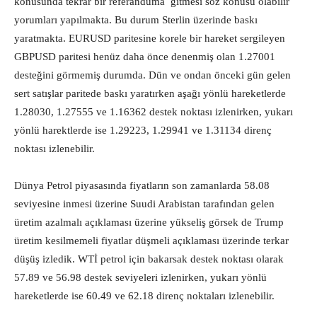
konusunda tekrar bir referanduma gitmesi söz konusu olabilir
yorumları yapılmakta. Bu durum Sterlin üzerinde baskı
yaratmakta. EURUSD paritesine korele bir hareket sergileyen
GBPUSD paritesi henüz daha önce denenmiş olan 1.27001
desteğini görmemiş durumda. Dün ve ondan önceki gün gelen
sert satışlar paritede baskı yaratırken aşağı yönlü hareketlerde
1.28030, 1.27555 ve 1.16362 destek noktası izlenirken, yukarı
yönlü harektlerde ise 1.29223, 1.29941 ve 1.31134 direnç
noktası izlenebilir.
Dünya Petrol piyasasında fiyatların son zamanlarda 58.08
seviyesine inmesi üzerine Suudi Arabistan tarafından gelen
üretim azalmalı açıklaması üzerine yükseliş görsek de Trump
üretim kesilmemeli fiyatlar düşmeli açıklaması üzerinde terkar
düşüş izledik. WTİ petrol için bakarsak destek noktası olarak
57.89 ve 56.98 destek seviyeleri izlenirken, yukarı yönlü
hareketlerde ise 60.49 ve 62.18 direnç noktaları izlenebilir.