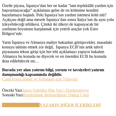
Özetle piyasa, İspanya’dan her ne kadar ”tam teşekküllü yardım için
başvurmayacağız” açıklaması gelse de en kötüsüne kendini
hazırlamaya başladı. Peki İspanya’nın yardım istemesi kötü mü?
Açıkçası değil ama mesele İspanya’dan sonra İtalya’nın da aynı yolu
izleyebileceği tehlikesi. Çünkü iki ülkeyi de kapsayacak bir
yardımın boyutunu karşılamak için yeterli araçlar yok Euro
Bölgesi’nde.
Yarın İspanya ve Almanya maliye bakanları görüşecekler, masadaki
konuyu tahmin etmek zor değil, İspanya ECB’nin artık tahvil
piyasasına tekrar girişi için her trlü açıklamayı yapıyor bakalım
Almanya bu konuda ne diyecek ve en önemlisi ECB bu konuda
ikna edilebilecek mi…
Burada yer alan yatırım bilgi, yorum ve tavsiyeleri yatırım
danışmanlığı kapsamında değildir.
Canlı Forex Haber ve Yorumları için Tıklayın!
Önceki Yazı
Japon Yetkililer Bile Yen’i Durduramıyor
Sonraki Yazı
Bundesbank Belirsizliklere Dikkat Çekti
BENZER YAZILAR
YAZARIN DİĞER İÇERİKLERİ