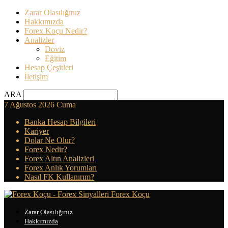
Zarar Olasılığınız
Hakkımızda
Forex Koçu Nedir?
Analizler
Doviz
Eğitim
Hesap Çeşitleri
İletişim
ARA
7 Ağustos 2026 Cuma
Banka Hesap Bilgileri
Kariyer
Dolar Ne Olur?
Forex Nedir?
Forex Altın Analizleri
Forex Anlık Yorumları
Nasıl FK Kullanırım?
Forex Koçu
Zarar Olasılığınız
Hakkımızda