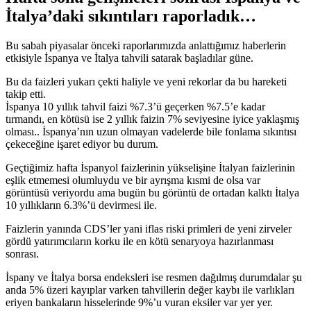
İtalya’daki sıkıntıları raporladık…
Bu sabah piyasalar önceki raporlarımızda anlattığımız haberlerin
etkisiyle İspanya ve İtalya tahvili satarak başladılar güne.
Bu da faizleri yukarı çekti haliyle ve yeni rekorlar da bu hareketi
takip etti.
İspanya 10 yıllık tahvil faizi %7.3’ü geçerken %7.5’e kadar
tırmandı, en kötüsü ise 2 yıllık faizin 7% seviyesine iyice yaklaşmış
olması.. İspanya’nın uzun olmayan vadelerde bile fonlama sıkıntısı
çekeceğine işaret ediyor bu durum.
Geçtiğimiz hafta İspanyol faizlerinin yükselişine İtalyan faizlerinin
eşlik etmemesi olumluydu ve bir ayrışma kısmi de olsa var
görüntüsü veriyordu ama bugün bu görüntü de ortadan kalktı İtalya
10 yıllıkların 6.3%’ü devirmesi ile.
Faizlerin yanında CDS’ler yani iflas riski primleri de yeni zirveler
gördü yatırımcıların korku ile en kötü senaryoya hazırlanması
sonrası.
İspany ve İtalya borsa endeksleri ise resmen dağılmış durumdalar şu
anda 5% üzeri kayıplar varken tahvillerin değer kaybı ile varlıkları
eriyen bankaların hisselerinde 9%’u vuran eksiler var yer yer.