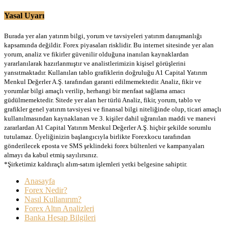
Yasal Uyarı
Burada yer alan yatırım bilgi, yorum ve tavsiyeleri yatırım danışmanlığı
kapsamında değildir. Forex piyasaları risklidir. Bu internet sitesinde yer alan
yorum, analiz ve fikirler güvenilir olduğuna inanılan kaynaklardan
yararlanılarak hazırlanmıştır ve analistlerimizin kişisel görüşlerini
yansıtmaktadır. Kullanılan tablo grafiklerin doğruluğu A1 Capital Yatırım
Menkul Değerler A.Ş. tarafından garanti edilmemektedir. Analiz, fikir ve
yorumlar bilgi amaçlı verilip, herhangi bir menfaat sağlama amacı
güdülmemektedir. Sitede yer alan her türlü Analiz, fikir, yorum, tablo ve
grafikler genel yatırım tavsiyesi ve finansal bilgi niteliğinde olup, ticari amaçlı
kullanılmasından kaynaklanan ve 3. kişiler dahil uğranılan maddi ve manevi
zararlardan A1 Capital Yatırım Menkul Değerler A.Ş. hiçbir şekilde sorumlu
tutulamaz. Üyeliğinizin başlangıcıyla birlikte Forexkocu tarafından
gönderilecek eposta ve SMS şeklindeki forex bültenleri ve kampanyaları
almayı da kabul etmiş sayılırsınız.
*Şirketimiz kaldıraçlı alım-satım işlemleri yetki belgesine sahiptir.
Anasayfa
Forex Nedir?
Nasıl Kullanırım?
Forex Altın Analizleri
Banka Hesap Bilgileri