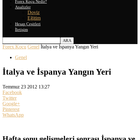
Forex Koçu Nedir?
Analizler
Doviz
Eğitim
Hesap Çeşitleri
İletişim
Forex Koçu
Genel
İtalya ve İspanya Yangın Yeri
Genel
İtalya ve İspanya Yangın Yeri
Temmuz 23 2012 13:27
Facebook
Twitter
Google+
Pinterest
WhatsApp
Hafta sonu gelişmeleri sonrası İspanya ve