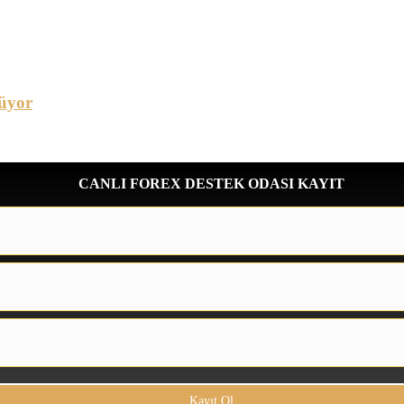
üyor
CANLI FOREX DESTEK ODASI KAYIT