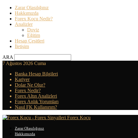
Zarar Olasılığınız
Hakkımızda
Forex Koçu Nedir?
Analizler
Doviz
Eğitim
Hesap Çeşitleri
İletişim
ARA
7 Ağustos 2026 Cuma
Banka Hesap Bilgileri
Kariyer
Dolar Ne Olur?
Forex Nedir?
Forex Altın Analizleri
Forex Anlık Yorumları
Nasıl FK Kullanırım?
Forex Koçu
Zarar Olasılığınız
Hakkımızda