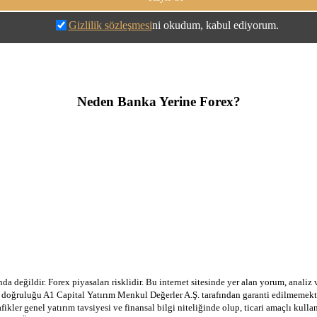
Gizlilik sözleşmesi
ni okudum, kabul ediyorum.
Neden Banka Yerine Forex?
a değildir. Forex piyasaları risklidir. Bu internet sitesinde yer alan yorum, analiz
in doğruluğu A1 Capital Yatırım Menkul Değerler A.Ş. tarafından garanti edilmemekte
afikler genel yatırım tavsiyesi ve finansal bilgi niteliğinde olup, ticari amaçlı ku