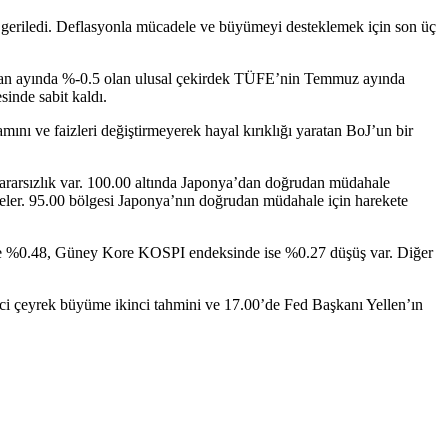
 geriledi. Deflasyonla mücadele ve büyümeyi desteklemek için son üç
iran ayında %-0.5 olan ulusal çekirdek TÜFE’nin Temmuz ayında
inde sabit kaldı.
ını ve faizleri değiştirmeyerek hayal kırıklığı yaratan BoJ’un bir
ararsızlık var. 100.00 altında Japonya’dan doğrudan müdahale
edeler. 95.00 bölgesi Japonya’nın doğrudan müdahale için harekete
de %0.48, Güney Kore KOSPI endeksinde ise %0.27 düşüş var. Diğer
kinci çeyrek büyüme ikinci tahmini ve 17.00’de Fed Başkanı Yellen’ın