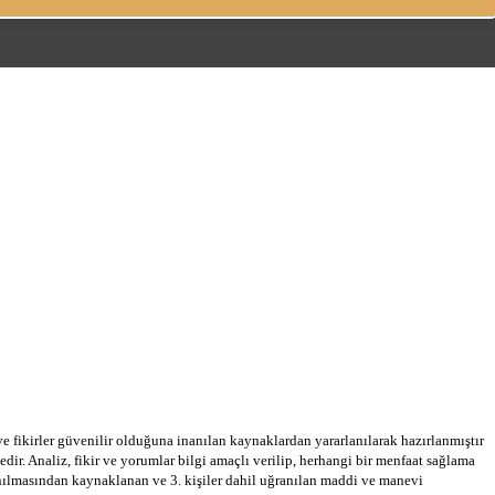
 ve fikirler güvenilir olduğuna inanılan kaynaklardan yararlanılarak hazırlanmıştır
dir. Analiz, fikir ve yorumlar bilgi amaçlı verilip, herhangi bir menfaat sağlama
llanılmasından kaynaklanan ve 3. kişiler dahil uğranılan maddi ve manevi