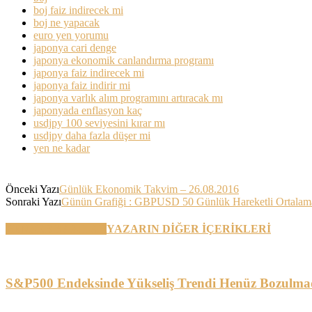
boj faiz indirecek mi
boj ne yapacak
euro yen yorumu
japonya cari denge
japonya ekonomik canlandırma programı
japonya faiz indirecek mi
japonya faiz indirir mi
japonya varlık alım programını artıracak mı
japonyada enflasyon kaç
usdjpy 100 seviyesini kırar mı
usdjpy daha fazla düşer mi
yen ne kadar
Önceki Yazı
Günlük Ekonomik Takvim – 26.08.2016
Sonraki Yazı
Günün Grafiği : GBPUSD 50 Günlük Hareketli Ortalam
BENZER YAZILAR
YAZARIN DİĞER İÇERİKLERİ
S&P500 Endeksinde Yükseliş Trendi Henüz Bozulma