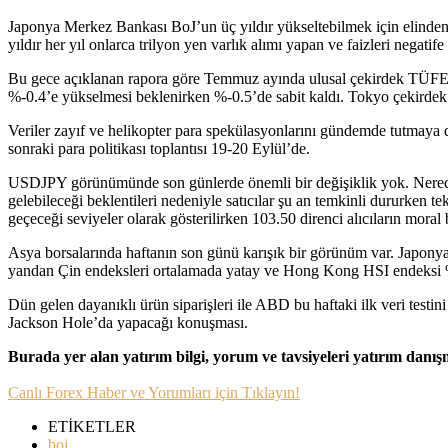
Japonya Merkez Bankası BoJ’un üç yıldır yükseltebilmek için elinden
yıldır her yıl onlarca trilyon yen varlık alımı yapan ve faizleri negat
Bu gece açıklanan rapora göre Temmuz ayında ulusal çekirdek TÜFE 
%-0.4’e yükselmesi beklenirken %-0.5’de sabit kaldı. Tokyo çekirde
Veriler zayıf ve helikopter para spekülasyonlarını gündemde tutmaya d
sonraki para politikası toplantısı 19-20 Eylül’de.
USDJPY görünümünde son günlerde önemli bir değişiklik yok. Neredeys
gelebileceği beklentileri nedeniyle satıcılar şu an temkinli dururken
geçeceği seviyeler olarak gösterilirken 103.50 direnci alıcıların moral
Asya borsalarında haftanın son günü karışık bir görünüm var. Jap
yandan Çin endeksleri ortalamada yatay ve Hong Kong HSI endeksi %
Dün gelen dayanıklı ürün siparişleri ile ABD bu haftaki ilk veri test
Jackson Hole’da yapacağı konuşması.
Burada yer alan yatırım bilgi, yorum ve tavsiyeleri yatırım danı
Canlı Forex Haber ve Yorumları için Tıklayın!
ETİKETLER
boj