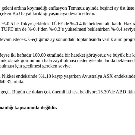
 geleni ardına koymadığı enflasyon Temmuz ayında beşinci ay üst üste
ife çeken BoJ hayal kırıklığı yaşamaya devam ediyor.
%-0.5 ile Tokyo çekirdek TÜFE de %-0.4 ile beklenti altı kaldı. Haz
k TÜFE’nin de %-0.4’den %-0.3’e yükselmesi beklenirken %-0.4 seviyes
evam edecek. Geçtiğimiz ay sonundaki toplantısında varlık alım program
e iki haftadır 100.00 etrafında bir hareket görüyoruz ve büyük bir k
 teknik olarak görünümün hala zayıf olması nedeniyle alıcılar da beklem
 bulması için geçilmesi gereken seviye.
onya Nikkei endeksinde %1.18 kayıp yaşarken Avustralya ASX endeksin
0.35 artıda.
ini geçti. Bugün de doları çok önemli iki test bekliyor; 15.30’de ABD i
şmanlığı kapsamında değildir.