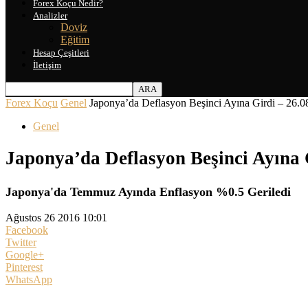
Forex Koçu Nedir?
Analizler
Doviz
Eğitim
Hesap Çeşitleri
İletişim
Forex Koçu
Genel
Japonya’da Deflasyon Beşinci Ayına Girdi – 26.0
Genel
Japonya’da Deflasyon Beşinci Ayına 
Japonya'da Temmuz Ayında Enflasyon %0.5 Geriledi
Ağustos 26 2016 10:01
Facebook
Twitter
Google+
Pinterest
WhatsApp