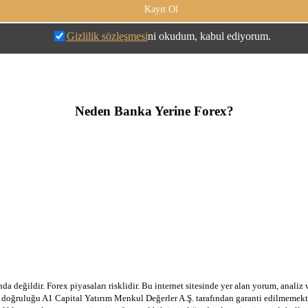
Gizlilik sözleşmesi
ni okudum, kabul ediyorum.
Neden Banka Yerine Forex?
a değildir. Forex piyasaları risklidir. Bu internet sitesinde yer alan yorum, analiz
in doğruluğu A1 Capital Yatırım Menkul Değerler A.Ş. tarafından garanti edilmemekte