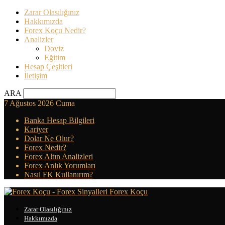
Zarar Olasılığınız
Hakkımızda
Forex Koçu Nedir?
Analizler
Doviz
Eğitim
Hesap Çeşitleri
İletişim
ARA
7 Ağustos 2026 Cuma
Banka Hesap Bilgileri
Kariyer
Dolar Ne Olur?
Forex Nedir?
Forex Altın Analizleri
Forex Anlık Yorumları
Nasıl FK Kullanırım?
Forex Koçu
Zarar Olasılığınız
Hakkımızda