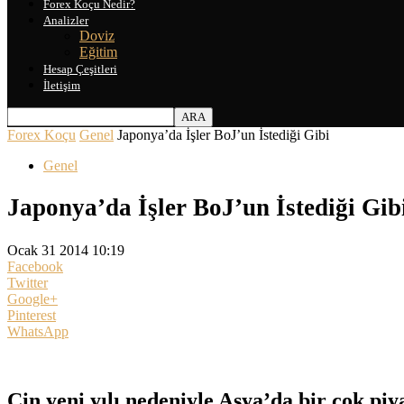
Forex Koçu Nedir?
Analizler
Doviz
Eğitim
Hesap Çeşitleri
İletişim
Forex Koçu
Genel
Japonya’da İşler BoJ’un İstediği Gibi
Genel
Japonya’da İşler BoJ’un İstediği Gib
Ocak 31 2014 10:19
Facebook
Twitter
Google+
Pinterest
WhatsApp
Çin yeni yılı nedeniyle Asya’da bir çok pi