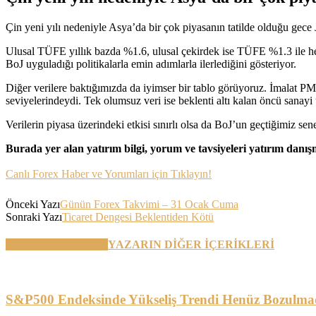
Çin yeni yılı nedeniyle Asya’da bir çok piyasanın tatilde olduğu gece
Ulusal TÜFE yıllık bazda %1.6, ulusal çekirdek ise TÜFE %1.3 ile h
BoJ uyguladığı politikalarla emin adımlarla ilerlediğini gösteriyor.
Diğer verilere baktığımızda da iyimser bir tablo görüyoruz. İmalat PMI
seviyelerindeydi. Tek olumsuz veri ise beklenti altı kalan öncü sanayi 
Verilerin piyasa üzerindeki etkisi sınırlı olsa da BoJ’un geçtiğimiz se
Burada yer alan yatırım bilgi, yorum ve tavsiyeleri yatırım danı
Canlı Forex Haber ve Yorumları için Tıklayın!
Önceki Yazı
Günün Forex Takvimi – 31 Ocak Cuma
Sonraki Yazı
Ticaret Dengesi Beklentiden Kötü
BENZER YAZILAR
YAZARIN DİĞER İÇERİKLERİ
S&P500 Endeksinde Yükseliş Trendi Henüz Bozulma