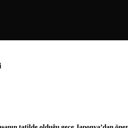
i
yasanın tatilde olduğu gece Japonya’dan öne