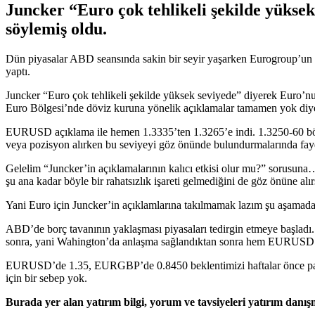
Juncker “Euro çok tehlikeli şekilde yüksek
söylemiş oldu.
Dün piyasalar ABD seansında sakin bir seyir yaşarken Eurogroup’un 
yaptı.
Juncker “Euro çok tehlikeli şekilde yüksek seviyede” diyerek Euro’nu
Euro Bölgesi’nde döviz kuruna yönelik açıklamalar tamamen yok di
EURUSD açıklama ile hemen 1.3335’ten 1.3265’e indi. 1.3250-60 bölges
veya pozisyon alırken bu seviyeyi göz önünde bulundurmalarında fa
Gelelim “Juncker’in açıklamalarının kalıcı etkisi olur mu?” sorusuna
şu ana kadar böyle bir rahatsızlık işareti gelmediğini de göz önüne alı
Yani Euro için Juncker’in açıklamlarına takılmamak lazım şu aşamada
ABD’de borç tavanının yaklaşması piyasaları tedirgin etmeye başladı. B
sonra, yani Wahington’da anlaşma sağlandıktan sonra hem EURUSD 
EURUSD’de 1.35, EURGBP’de 0.8450 beklentimizi haftalar önce payla
için bir sebep yok.
Burada yer alan yatırım bilgi, yorum ve tavsiyeleri yatırım danı