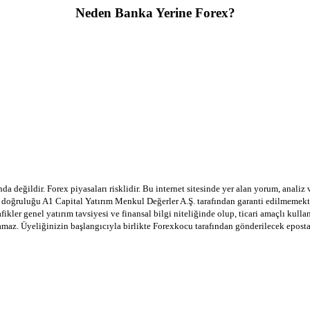
Neden Banka Yerine Forex?
a değildir. Forex piyasaları risklidir. Bu internet sitesinde yer alan yorum, analiz
in doğruluğu A1 Capital Yatırım Menkul Değerler A.Ş. tarafından garanti edilmemekte
afikler genel yatırım tavsiyesi ve finansal bilgi niteliğinde olup, ticari amaçlı ku
lamaz. Üyeliğinizin başlangıcıyla birlikte Forexkocu tarafından gönderilecek epost