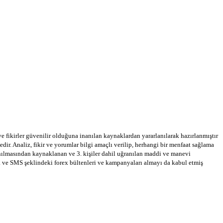
 ve fikirler güvenilir olduğuna inanılan kaynaklardan yararlanılarak hazırlanmıştır
dir. Analiz, fikir ve yorumlar bilgi amaçlı verilip, herhangi bir menfaat sağlama
llanılmasından kaynaklanan ve 3. kişiler dahil uğranılan maddi ve manevi
a ve SMS şeklindeki forex bültenleri ve kampanyaları almayı da kabul etmiş