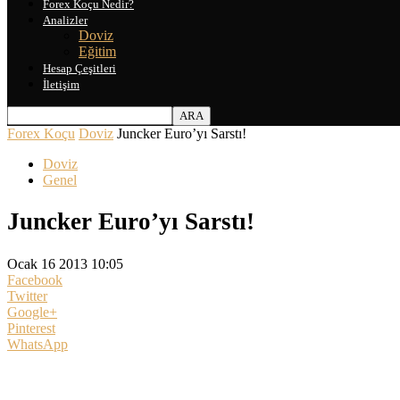
Forex Koçu Nedir?
Analizler
Doviz
Eğitim
Hesap Çeşitleri
İletişim
Forex Koçu
Doviz
Juncker Euro’yı Sarstı!
Doviz
Genel
Juncker Euro’yı Sarstı!
Ocak 16 2013 10:05
Facebook
Twitter
Google+
Pinterest
WhatsApp