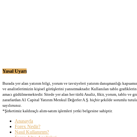
Yasal Uyarı
Burada yer alan yatırım bilgi, yorum ve tavsiyeleri yatırım danışmanlığı kapsamınd
ve analistlerimizin kişisel görüşlerini yansıtmaktadır. Kullanılan tablo grafikler
amacı güdülmemektedir. Sitede yer alan her türlü Analiz, fikir, yorum, tablo ve gr
zararlardan A1 Capital Yatırım Menkul Değerler A.Ş. hiçbir şekilde sorumlu tutu
sayılırsınız.
*Şirketimiz kaldıraçlı alım-satım işlemleri yetki belgesine sahiptir.
Anasayfa
Forex Nedir?
Nasıl Kullanırım?