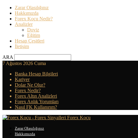
Zarar Olasılığınız
Hakkımızda
Forex Koçu Nedir?
Analizler
Doviz
Eğitim
Hesap Çeşitleri
İletişim
ARA
7 Ağustos 2026 Cuma
Banka Hesap Bilgileri
Kariyer
Dolar Ne Olur?
Forex Nedir?
Forex Altın Analizleri
Forex Anlık Yorumları
Nasıl FK Kullanırım?
Forex Koçu
Zarar Olasılığınız
Hakkımızda