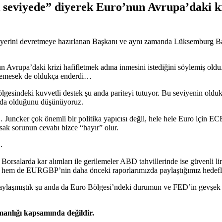
 seviyede” diyerek Euro’nun Avrupa’daki kri
yerini devretmeye hazırlanan Başkanı ve aynı zamanda Lüksemburg Baş
n Avrupa’daki krizi hafifletmek adına inmesini istediğini söylemiş old
yemesek de oldukça enderdi…
indeki kuvvetli destek şu anda pariteyi tutuyor. Bu seviyenin oldukça 
yda olduğunu düşünüyoruz.
… Juncker çok önemli bir politika yapıcısı değil, hele hele Euro için
rsak sorunun cevabı bizce “hayır” olur.
.
orsalarda kar alımları ile gerilemeler ABD tahvillerinde ise güvenli li
hem de EURGBP’nin daha önceki raporlarımızda paylaştığımız hedefl
şmıştık şu anda da Euro Bölgesi’ndeki durumun ve FED’in gevşek para
şmanlığı kapsamında değildir.