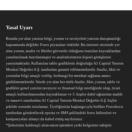
Yasal Uyarı
Burada yer alan yatırım bilgi, yorum ve tavsiyeleri yatırım danışmanlığı
kapsamında değildir. Forex piyasaları risklidir. Bu internet sitesinde yer
alan yorum, analiz ve fikirler güvenilir olduğuna inanılan kaynaklardan
yararlanılarak hazırlanmıştır ve analistlerimizin kişisel görüşlerini
yansıtmaktadır. Kullanılan tablo grafiklerin doğruluğu A1 Capital Yatırım
Menkul Değerler A.Ş. tarafından garanti edilmemektedir. Analiz, fikir ve
yorumlar bilgi amaçlı verilip, herhangi bir menfaat sağlama amacı
güdülmemektedir. Sitede yer alan her türlü Analiz, fikir, yorum, tablo ve
grafikler genel yatırım tavsiyesi ve finansal bilgi niteliğinde olup, ticari
amaçlı kullanılmasından kaynaklanan ve 3. kişiler dahil uğranılan maddi
ve manevi zararlardan A1 Capital Yatırım Menkul Değerler A.Ş. hiçbir
şekilde sorumlu tutulamaz. Üyeliğinizin başlangıcıyla birlikte Forexkocu
tarafından gönderilecek eposta ve SMS şeklindeki forex bültenleri ve
kampanyaları almayı da kabul etmiş sayılırsınız.
*Şirketimiz kaldıraçlı alım-satım işlemleri yetki belgesine sahiptir.