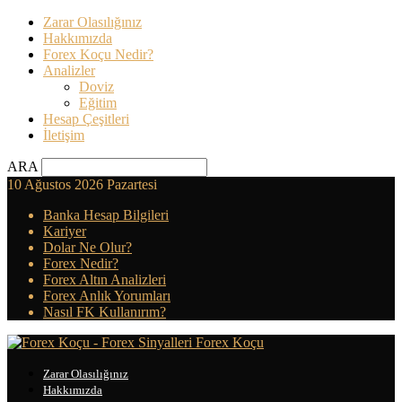
Zarar Olasılığınız
Hakkımızda
Forex Koçu Nedir?
Analizler
Doviz
Eğitim
Hesap Çeşitleri
İletişim
ARA
10 Ağustos 2026 Pazartesi
Banka Hesap Bilgileri
Kariyer
Dolar Ne Olur?
Forex Nedir?
Forex Altın Analizleri
Forex Anlık Yorumları
Nasıl FK Kullanırım?
Forex Koçu
Zarar Olasılığınız
Hakkımızda