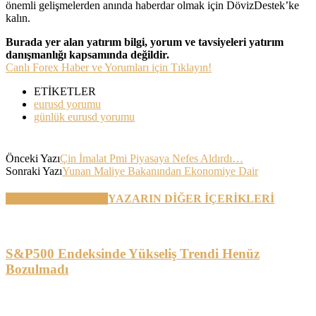
önemli gelişmelerden anında haberdar olmak için DövizDestek’ke
kalın.
Burada yer alan yatırım bilgi, yorum ve tavsiyeleri yatırım
danışmanlığı kapsamında değildir.
Canlı Forex Haber ve Yorumları için Tıklayın!
ETİKETLER
eurusd yorumu
günlük eurusd yorumu
Önceki Yazı
Çin İmalat Pmi Piyasaya Nefes Aldırdı…
Sonraki Yazı
Yunan Maliye Bakanından Ekonomiye Dair
BENZER YAZILAR
YAZARIN DİĞER İÇERİKLERİ
S&P500 Endeksinde Yükseliş Trendi Henüz
Bozulmadı