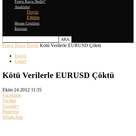
Forex Koçu Nedir?
Analizler
Doviz
Eğitim
Hesap Çeşitleri
İletişim
Forex Koçu
Doviz
Kötü Verilerle EURUSD Çöktü
Doviz
Genel
Kötü Verilerle EURUSD Çöktü
Ekim 24 2012 11:35
Facebook
Twitter
Google+
Pinterest
WhatsApp