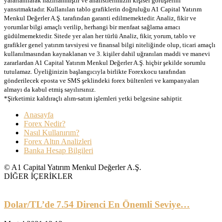
yararlanılarak hazırlanmıştır ve analistlerimizin kişisel görüşlerini
yansıtmaktadır. Kullanılan tablo grafiklerin doğruluğu A1 Capital Yatırım
Menkul Değerler A.Ş. tarafından garanti edilmemektedir. Analiz, fikir ve
yorumlar bilgi amaçlı verilip, herhangi bir menfaat sağlama amacı
güdülmemektedir. Sitede yer alan her türlü Analiz, fikir, yorum, tablo ve
grafikler genel yatırım tavsiyesi ve finansal bilgi niteliğinde olup, ticari amaçlı
kullanılmasından kaynaklanan ve 3. kişiler dahil uğranılan maddi ve manevi
zararlardan A1 Capital Yatırım Menkul Değerler A.Ş. hiçbir şekilde sorumlu
tutulamaz. Üyeliğinizin başlangıcıyla birlikte Forexkocu tarafından
gönderilecek eposta ve SMS şeklindeki forex bültenleri ve kampanyaları
almayı da kabul etmiş sayılırsınız.
*Şirketimiz kaldıraçlı alım-satım işlemleri yetki belgesine sahiptir.
Anasayfa
Forex Nedir?
Nasıl Kullanırım?
Forex Altın Analizleri
Banka Hesap Bilgileri
© A1 Capital Yatırım Menkul Değerler A.Ş.
DİĞER İÇERİKLER
Dolar/TL’de 7.54 Direnci En Önemli Seviye…